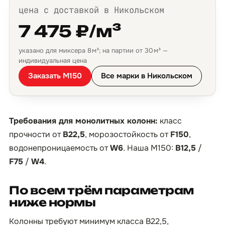
цена с доставкой в Никольском
7 475 ₽/м³
указано для миксера 8 м³; на партии от 30 м³ —
индивидуальная цена
Заказать М150
Все марки в Никольском
Требования для монолитных колонн:
класс
прочности от
B22,5
, морозостойкость от
F150
,
водонепроницаемость от
W6
. Наша М150:
B12,5
/
F75
/
W4
.
По всем трём параметрам
ниже нормы
Колонны требуют минимум класса B22,5,