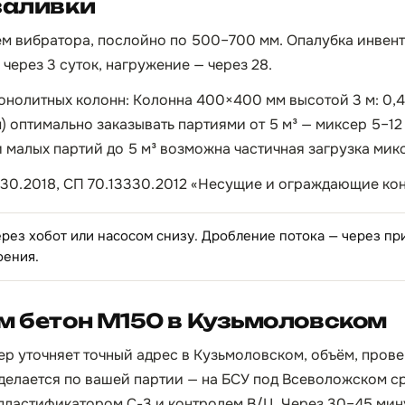
заливки
м вибратора, послойно по 500–700 мм. Опалубка инвент
через 3 суток, нагружение — через 28.
онолитных колонн: Колонна 400×400 мм высотой 3 м: 0,48
м) оптимально заказывать партиями от 5 м³ — миксер 5–12 
и малых партий до 5 м³ возможна частичная загрузка мик
30.2018, СП 70.13330.2012 «Несущие и ограждающие кон
ерез хобот или насосом снизу. Дробление потока — через п
оения.
м бетон М150 в Кузьмоловском
ер уточняет точный адрес в Кузьмоловском, объём, прове
делается по вашей партии — на БСУ под Всеволожском ср
пластификатором С-3 и контролем В/Ц. Через 30–45 мин