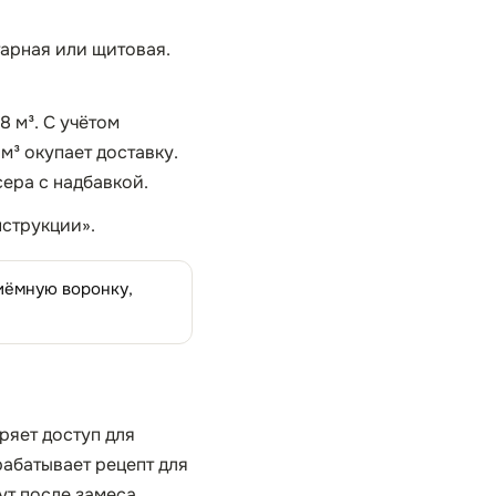
арная или щитовая.
 м³. С учётом
м³ окупает доставку.
сера с надбавкой.
струкции».
риёмную воронку,
ряет доступ для
абатывает рецепт для
ут после замеса