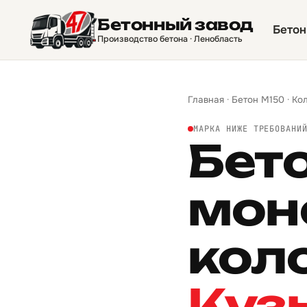
Бетонный завод
Бетон
Производство бетона · Ленобласть
Главная
·
Бетон М150
·
Ко
МАРКА НИЖЕ ТРЕБОВАНИ
Бет
мон
кол
Куз