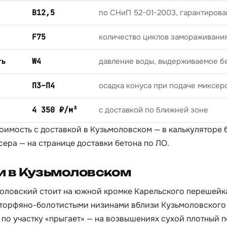
B12,5
по СНиП 52-01-2003, гарантирова
F75
количество циклов замораживани
ть
W4
давление воды, выдерживаемое б
П3–П4
осадка конуса при подаче миксер
4 350 ₽/м³
с доставкой по ближней зоне
тоимость с доставкой в Кузьмоловском — в
калькуляторе 
сера — на странице
доставки бетона по ЛО
.
и в Кузьмоловском
оловский стоит на южной кромке Карельского перешейк
 торфяно-болотистыми низинами вблизи Кузьмоловского 
по участку «прыгает» — на возвышениях сухой плотный п