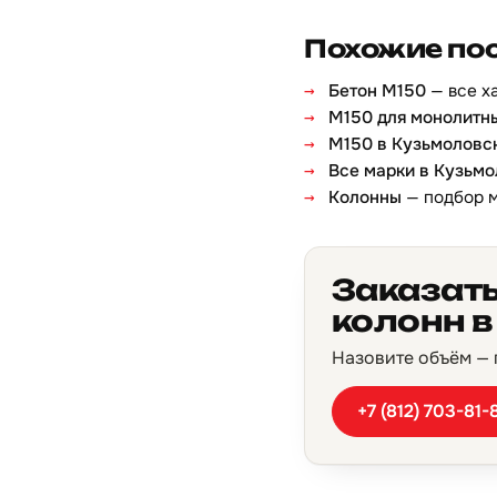
Похожие по
Бетон М150
— все х
М150 для монолитн
М150 в Кузьмоловс
Все марки в Кузьм
Колонны
— подбор 
Заказат
колонн 
Назовите объём — п
+7 (812) 703-81-