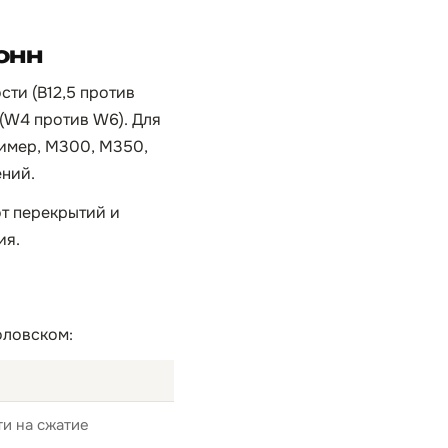
онн
сти (B12,5 против
 (W4 против W6). Для
ример, М300, M350,
ений.
т перекрытий и
ия.
оловском:
и на сжатие