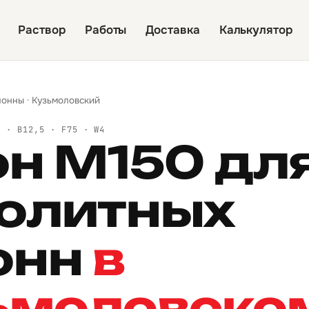
Раствор
Работы
Доставка
Калькулятор
лонны
·
Кузьмоловский
Й · B12,5 · F75 · W4
он М150 дл
олитных
онн
в
ьмоловско