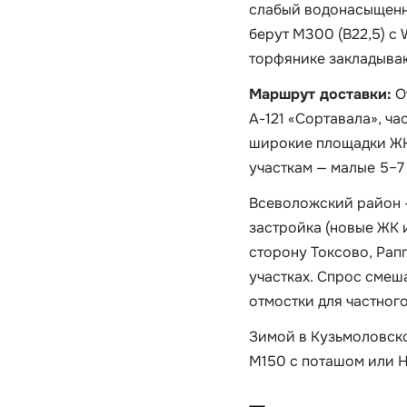
слабый водонасыщенны
берут М300 (B22,5) с
торфянике закладываю
Маршрут доставки:
О
А-121 «Сортавала», ча
широкие площадки ЖК 
участкам — малые 5–7 
Всеволожский район —
застройка (новые ЖК 
сторону Токсово, Рап
участках. Спрос смеш
отмостки для частного
Зимой в Кузьмоловск
М150 с поташом или Н