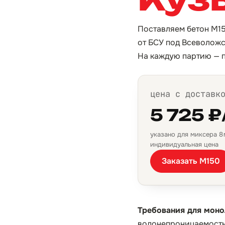
Поставляем бетон М15
от БСУ под Всеволожск
На каждую партию — п
цена с доставк
5 725 ₽
указано для миксера 8 м
индивидуальная цена
Заказать М150
Требования для моно
водонепроницаемость