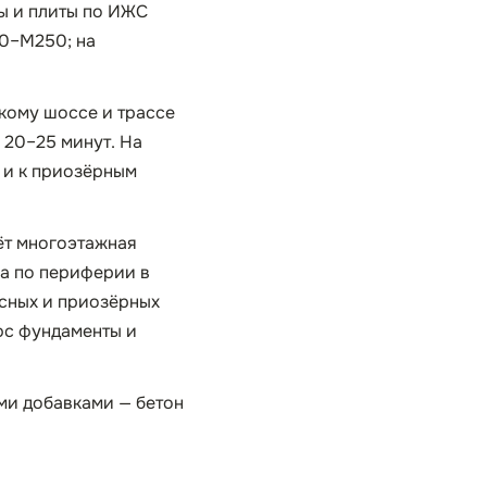
ы и плиты по ИЖС
00–М250; на
кому шоссе и трассе
, 20–25 минут. На
 и к приозёрным
ёт многоэтажная
 а по периферии в
есных и приозёрных
юс фундаменты и
ми добавками — бетон