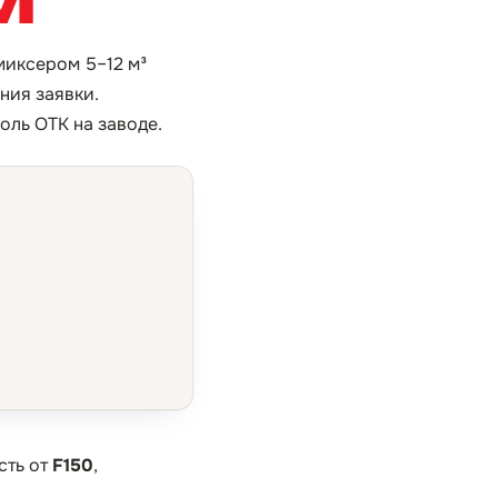
миксером 5–12 м³
ния заявки.
оль ОТК на заводе.
сть от
F150
,