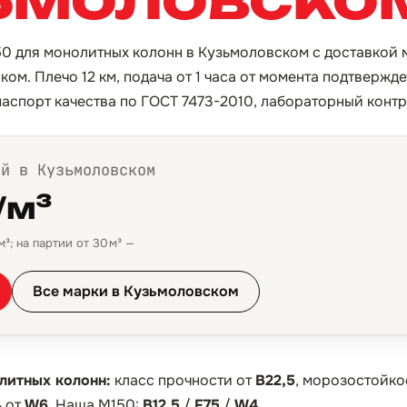
0 для монолитных колонн в Кузьмоловском с доставкой 
ом. Плечо 12 км, подача от 1 часа от момента подтвержде
аспорт качества по ГОСТ 7473-2010, лабораторный контр
ой в Кузьмоловском
/м³
³; на партии от 30 м³ —
Все марки в Кузьмоловском
литных колонн:
класс прочности от
B22,5
, морозостойко
 от
W6
. Наша М150:
B12,5
/
F75
/
W4
.