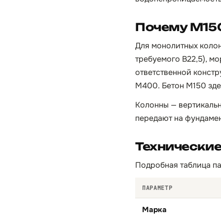
Почему М15
Для монолитных колон
требуемого B22,5), м
ответственной констр
М400. Бетон М150 зде
Колонны — вертикальн
передают на фундамен
Технические
Подробная таблица па
ПАРАМЕТР
Марка