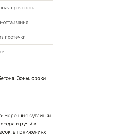
нная прочность
я-оттаивания
ез протечки
ом
бетона
. Зоны, сроки
а: моренные суглинки
озера и ручьёв.
есок, в понижениях