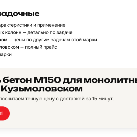
садочные
арактеристики и применение
ых колонн
— детально по задаче
ком
— цены по другим задачам этой марки
оловском
— полный прайс
марки
ь бетон М150 для монолитн
в Кузьмоловском
осчитаем точную цену с доставкой за 15 минут.
81