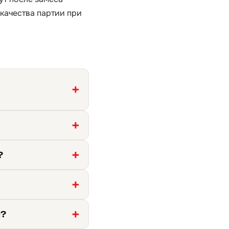
 качества партии при
?
м?