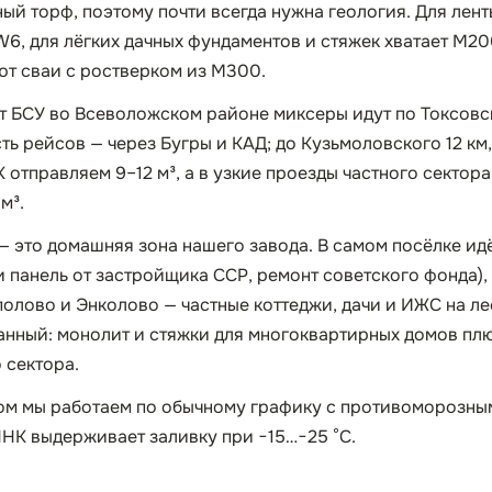
й торф, поэтому почти всегда нужна геология. Для лент
 W6, для лёгких дачных фундаментов и стяжек хватает М2
т сваи с ростверком из М300.
т БСУ во Всеволожском районе миксеры идут по Токсовс
сть рейсов — через Бугры и КАД; до Кузьмоловского 12 км
отправляем 9–12 м³, а в узкие проезды частного сектора
м³.
 это домашняя зона нашего завода. В самом посёлке ид
и панель от застройщика ССР, ремонт советского фонда),
полово и Энколово — частные коттеджи, дачи и ИЖС на л
анный: монолит и стяжки для многоквартирных домов пл
 сектора.
ом мы работаем по обычному графику с противоморозны
НК выдерживает заливку при −15…−25 °C.