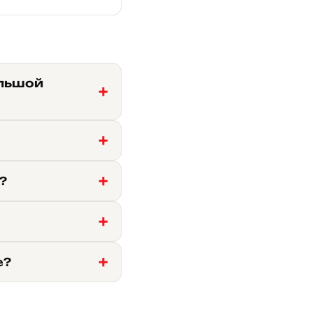
ольшой
?
е?