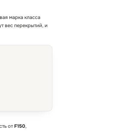
овая марка класса
ут вес перекрытий, и
сть от
F150
,