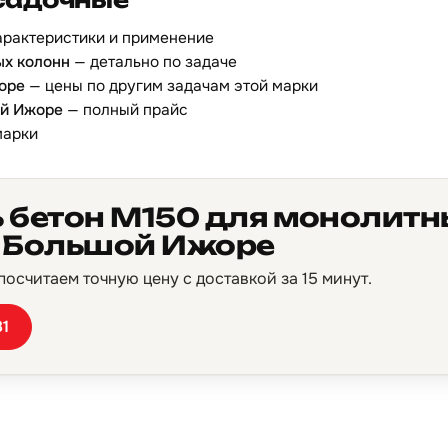
арактеристики и применение
ых колонн
— детально по задаче
оре
— цены по другим задачам этой марки
ой Ижоре
— полный прайс
марки
ь бетон М150 для монолитн
в Большой Ижоре
осчитаем точную цену с доставкой за 15 минут.
81