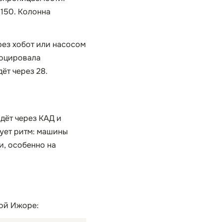
150. Колонна
рез хобот или насосом
воцировала
ёт через 28.
дёт через КАД и
тует ритм: машины
и, особенно на
шой Ижоре: