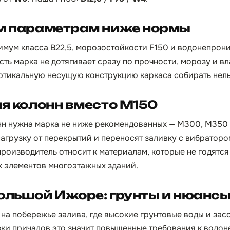
ём параметрам ниже нормы
мум класса B22,5, морозостойкости F150 и водонепрон
 есть марка не дотягивает сразу по прочности, морозу и вл
ртикальную несущую конструкцию каркаса собирать нель
ля колонн вместо М150
нн нужна марка не ниже рекомендованных — М300, М350
нагрузку от перекрытий и переносят заливку с вибратор
производитель относит к материалам, которые не годятс
 элементов многоэтажных зданий.
ольшой Ижоре: грунты и нюанс
на побережье залива, где высокие грунтовые воды и зас
ки причалов это значит повышенные требования к водо