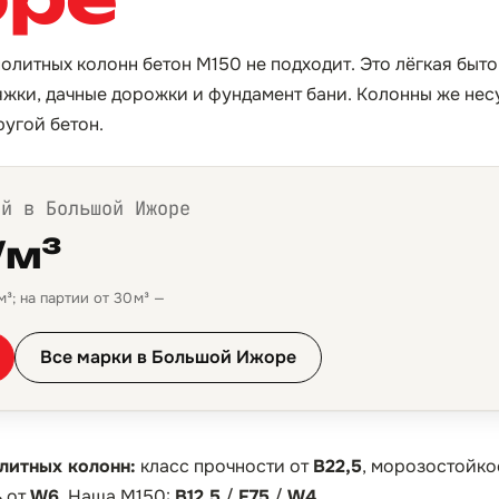
нолитных колонн бетон М150 не подходит. Это лёгкая быт
тяжки, дачные дорожки и фундамент бани. Колонны же нес
ругой бетон.
ой в Большой Ижоре
/м³
³; на партии от 30 м³ —
Все марки в Большой Ижоре
литных колонн:
класс прочности от
B22,5
, морозостойко
 от
W6
. Наша М150:
B12,5
/
F75
/
W4
.