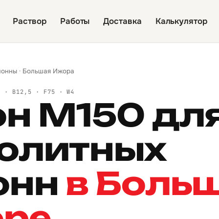
Раствор
Работы
Доставка
Калькулятор
лонны
·
Большая Ижора
Й · B12,5 · F75 · W4
он М150 дл
олитных
онн
в Боль
ре