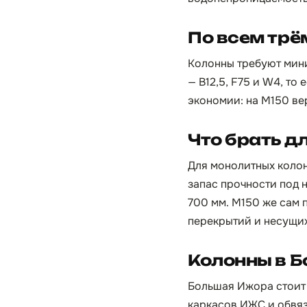
По всем тр
Колонны требуют мини
— B12,5, F75 и W4, то
экономии: на М150 ве
Что брать д
Для монолитных коло
запас прочности под 
700 мм. М150 же сам 
перекрытий и несущих
Колонны в Б
Большая Ижора стоит 
каркасов ИЖС и обвяз