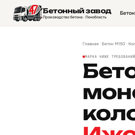
Бетонный завод
Бетон
Производство бетона · Ленобласть
Главная
·
Бетон М150
·
Ко
МАРКА НИЖЕ ТРЕБОВАНИ
Бет
мон
кол
Ижо