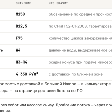
ЗНАЧЕНИЕ
ЧТО ЗНАЧИТ
М150
обозначение по средней прочност
B12,5
по СНиП 52-01-2003, гарантирова
F75
количество циклов замораживани
ть
W4
давление воды, выдерживаемое б
П3–П4
осадка конуса при подаче миксер
4 350 ₽/м³
с доставкой по ближней зоне
тоимость с доставкой в Большой Ижоре — в
калькуляторе
сера — на странице
доставки бетона по ЛО
.
ерез хобот или насосом снизу. Дробление потока — через п
оения.