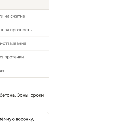
и на сжатие
нная прочность
я-оттаивания
ез протечки
ом
 бетона
. Зоны, сроки
риёмную воронку,