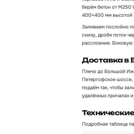
берём бетон от М250 
400×400 мм высотой 3
Заливаем послойно по
снизу, дробя поток ч
расслоение. Боковую о
Доставка в
Плечо до Большой Ижо
Петергофское шоссе, в
подаём так, чтобы за
удалённых причалах и
Технические
Подробная таблица па