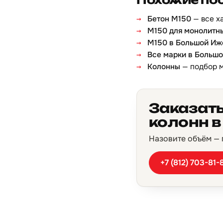
Бетон М150
— все х
М150 для монолитн
М150 в Большой Иж
Все марки в Больш
Колонны
— подбор 
Заказат
колонн 
Назовите объём — п
+7 (812) 703-81-