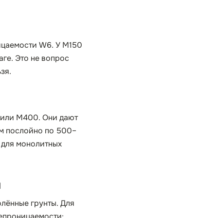
ицаемости W6. У М150
аге. Это не вопрос
зя.
 или М400. Они дают
ом послойно по 500–
я для монолитных
ы
олённые грунты. Для
непроницаемости: