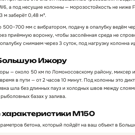
W6, а под несущие колонны — морозостойкость не ниже F
 м заберёт 0,48 м³.
 500–700 мм с вибратором, подачу в опалубку ведём че
ерез приёмную воронку, чтобы засолённая среда не спро
палубку снимаем через 3 суток, под нагрузку колонна ид
 Большую Ижору
ры — около 50 км по Ломоносовскому району, миксер и
ремя в пути — от 2 часов 10 минут. Под колонны это дик
ливка шла без длинных пауз и холодных швов между слоям
 рыболовных базах у залива.
 характеристики М150
раметров бетона, который пойдёт на ваш объект в Боль