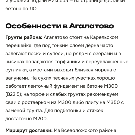
и условия подачи миксера — на странице
доставки
бетона по ЛО
.
Особенности в Агалатово
Грунты района:
Агалатово стоит на Карельском
перешейке, где под тонким слоем дёрна часто
залегают пески и супеси, но рядом с озёрами и в
низинах попадаются торфяники и переувлажнённые
суглинки, а местами выходит близкая морена с
валунами. На сухих песчаных участках хорошо
работает ленточный фундамент на бетоне М300
(B22,5); на торфе и слабых грунтах рекомендуем
сваи с ростверком из М300 либо плиту на М350 с
заменой грунта. Для подбетонки и стяжек
достаточно М200.
Маршрут доставки:
Из Всеволожского района