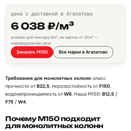
цена с доставкой в Агалатово
6 038 ₽/м³
указано для миксера 8 м³; на партии от 30 м³ —
индивидуальная цена
Заказать М150
Все марки в Агалатово
Требования для монолитных колонн:
класс
прочности от
B22,5
, морозостойкость от
F150
,
водонепроницаемость от
W6
. Наша М150:
B12,5
/
F75
/
W4
.
Почему М150 подходит
для монолитных колонн