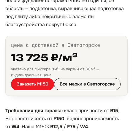
пола и фундамента гаража М150 не годится; её
область — подбетонка, выравнивающая подготовка
под плиту либо некритичные элементы
благоустройства вокруг бокса.
цена с доставкой в Светогорске
13 725 ₽/м³
указано для миксера 8 м³; на партии от 30 м³ —
индивидуальная цена
Заказать М150
Все марки в Светогорске
Требования для гаража:
класс прочности от
B15
,
морозостойкость от
F150
, водонепроницаемость
от
W4
. Наша М150:
B12,5
/
F75
/
W4
.