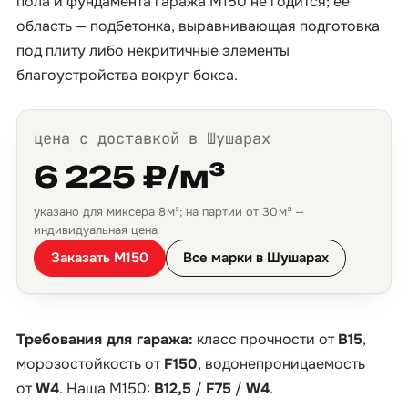
пола и фундамента гаража М150 не годится; её
область — подбетонка, выравнивающая подготовка
под плиту либо некритичные элементы
благоустройства вокруг бокса.
цена с доставкой в Шушарах
6 225 ₽/м³
указано для миксера 8 м³; на партии от 30 м³ —
индивидуальная цена
Заказать М150
Все марки в Шушарах
Требования для гаража:
класс прочности от
B15
,
морозостойкость от
F150
, водонепроницаемость
от
W4
. Наша М150:
B12,5
/
F75
/
W4
.