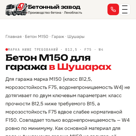
Бетонный завод
Производство бетона · Ленобласть
Главная
·
Бетон М150
·
Гараж
·
Шушары
МАРКА НИЖЕ ТРЕБОВАНИЙ · B12,5 · F75 · W4
Бетон М150 для
гаража
в Шушарах
Для гаража марка М150 (класс B12,5,
морозостойкость F75, водонепроницаемость W4) не
дотягивает по двум ключевым параметрам: класс
прочности B12,5 ниже требуемого B15, а
морозостойкость F75 вдвое слабее нормативной
F150. Совпадает только водонепроницаемость — W4
ровно по минимуму. Как основной материал для