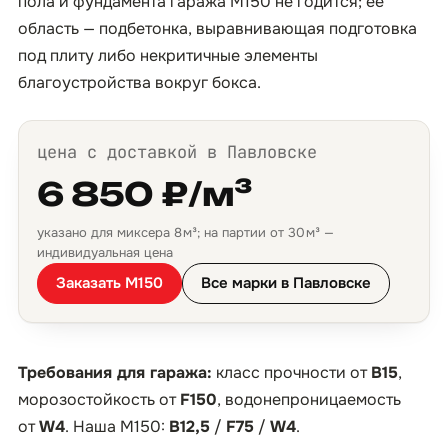
пола и фундамента гаража М150 не годится; её
область — подбетонка, выравнивающая подготовка
под плиту либо некритичные элементы
благоустройства вокруг бокса.
цена с доставкой в Павловске
6 850 ₽/м³
указано для миксера 8 м³; на партии от 30 м³ —
индивидуальная цена
Заказать М150
Все марки в Павловске
Требования для гаража:
класс прочности от
B15
,
морозостойкость от
F150
, водонепроницаемость
от
W4
. Наша М150:
B12,5
/
F75
/
W4
.