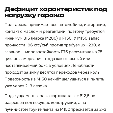
Дефицит характеристик под
нагрузку гаража
Пол гаража принимает вес автомобиля, истирание,
контакт с маслом и реагентами, поэтому требуется
минимум B15 (марка М200) и F150. У М150 запас
прочности 196 кгс/см² против требуемых ~230, а
главное — морозостойкость F75 рассчитана на 75
циклов замерзания, тогда как открытый или
неотапливаемый бокс в условиях Ленобласти
проходит за зиму десятки переходов через ноль.
Поверхность из М150 начнёт шелушиться и пылить
уже через 2–3 сезона.
Под фундамент гаража картина та же: B12,5 не
разрешён под несущие конструкции, а на
пучинистом грунте лента из М150 трескается за 2–3