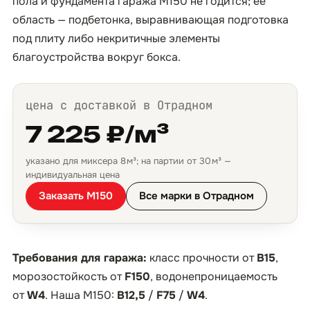
пола и фундамента гаража М150 не годится; её
область — подбетонка, выравнивающая подготовка
под плиту либо некритичные элементы
благоустройства вокруг бокса.
цена с доставкой в Отрадном
7 225 ₽/м³
указано для миксера 8 м³; на партии от 30 м³ —
индивидуальная цена
Заказать М150
Все марки в Отрадном
Требования для гаража:
класс прочности от
B15
,
морозостойкость от
F150
, водонепроницаемость
от
W4
. Наша М150:
B12,5
/
F75
/
W4
.