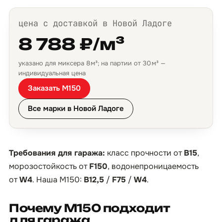
цена с доставкой в Новой Ладоге
8 788 ₽/м³
указано для миксера 8 м³; на партии от 30 м³ —
индивидуальная цена
Заказать М150
Все марки в Новой Ладоге
Требования для гаража:
класс прочности от
B15
,
морозостойкость от
F150
, водонепроницаемость
от
W4
. Наша М150:
B12,5
/
F75
/
W4
.
Почему М150 подходит
для гаража