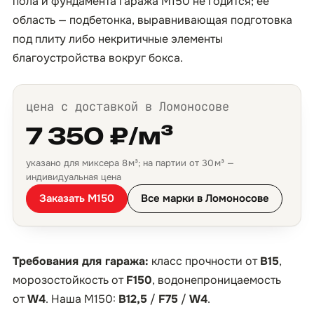
пола и фундамента гаража М150 не годится; её
область — подбетонка, выравнивающая подготовка
под плиту либо некритичные элементы
благоустройства вокруг бокса.
цена с доставкой в Ломоносове
7 350 ₽/м³
указано для миксера 8 м³; на партии от 30 м³ —
индивидуальная цена
Заказать М150
Все марки в Ломоносове
Требования для гаража:
класс прочности от
B15
,
морозостойкость от
F150
, водонепроницаемость
от
W4
. Наша М150:
B12,5
/
F75
/
W4
.