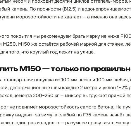
рытым небом и проходит десятки циклов оттепель-мороз, 
бый камень. По прочности (B12,5) и водонепроницаемос
ступени морозостойкости не хватает — а именно она здес
ого покрытия мы рекомендуем брать марку не ниже F100:
 М250. М150 же остаётся рабочей маркой для стяжек, лё
для того, что круглый год лежит на улице.
 лить М150 — только по правиль
а стандартная: подушка из 100 мм песка и 100 мм щебня,
ой, деформационные швы каждые 2 метра и уклон 1–2% д
расход цемента 200–250 кг — миксер выгружает прямой по
рог не поднимет морозостойкость самого бетона. На пуч
ожку выдавит за зиму, а слабый по F75 камень начнёт ш
залить один раз и надолго — разумнее сразу взять марку 