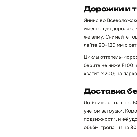
Дорожки и т
Янино во Всеволожско
именно для дорожек. 
же зиму. Снимайте то
лейте 80–120 мм с се
Циклы оттепель-мороз
берите не ниже F100, 
хватит М200; на парк
Доставка бе
До Янино от нашего БС
учётом загрузки. Кор
подвижности, и её уд
объём: тропа 1 м на 3