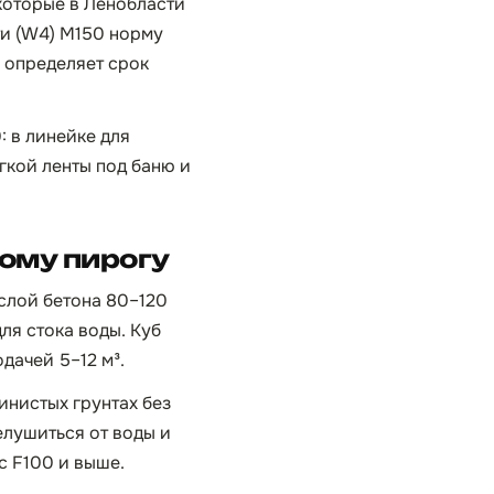
которые в Ленобласти
ти (W4) М150 норму
ь определяет срок
 в линейке для
гкой ленты под баню и
ному пирогу
 слой бетона 80–120
ля стока воды. Куб
дачей 5–12 м³.
инистых грунтах без
елушиться от воды и
с F100 и выше.