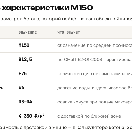
 характеристики М150
раметров бетона, который пойдёт на ваш объект в Янино:
ЗНАЧЕНИЕ
ЧТО ЗНАЧИТ
М150
обозначение по средней прочност
B12,5
по СНиП 52-01-2003, гарантирова
F75
количество циклов замораживани
ть
W4
давление воды, выдерживаемое б
П3–П4
осадка конуса при подаче миксер
4 350 ₽/м³
с доставкой по ближней зоне
тоимость с доставкой в Янино — в
калькуляторе бетона
. З