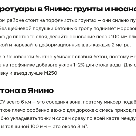
ротуары в Янино: грунты и нюан
м районе стоит на торфянистых грунтах — они сильно п
Без щебневой подушки бетонную тропу поднимет морозом
рф до плотного слоя, делайте основание песок 100 мм пл
ткой и нарезайте деформационные швы каждые 2 метра.
 в Ленобласти быстро убивают слабый бетон, поэтому м
а на торфянике добавьте уклон 1–2% для стока воды. Для
овку и въезд лучше М250.
тона в Янино
У всего 6 км — это соседняя зона, поэтому миксер подаё
откое плечо особенно важно для дорожек: смесь приходит
обно укладывать тонким слоем сразу по всей карте межд
0 м толщиной 100 мм — это около 3 м³.