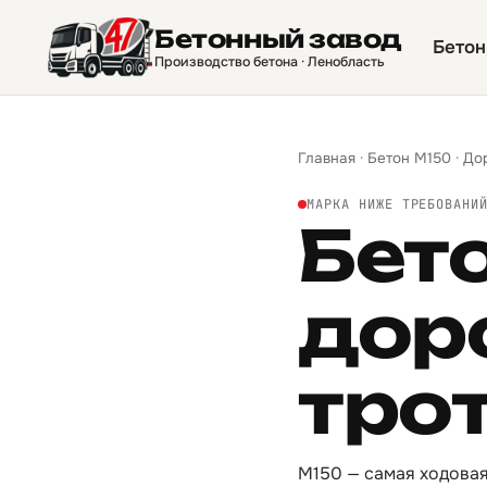
Бетонный завод
Бетон
Производство бетона · Ленобласть
Главная
·
Бетон М150
·
До
МАРКА НИЖЕ ТРЕБОВАНИ
Бет
дор
тро
М150 — самая ходовая