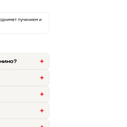
поднимет пучением и
Янино?