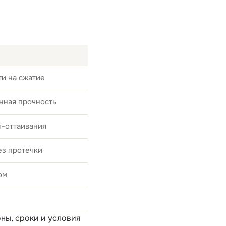
и на сжатие
нная прочность
я-оттаивания
ез протечки
ом
оны, сроки и условия