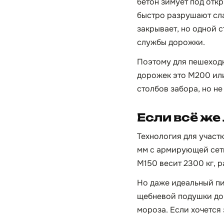
бетон зимует под отк
быстро разрушают сла
закрывает, но одной 
службы дорожки.
Поэтому для пешеходн
дорожек это М200 или
столбов забора, но не 
Если всё же
Технология для участк
мм с армирующей сетк
М150 весит 2300 кг, 
Но даже идеальный пи
щебневой подушки дор
мороза. Если хочется 