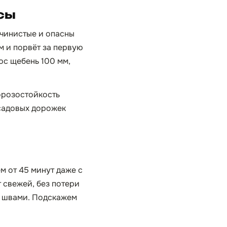
сы
учинистые и опасны
 и порвёт за первую
юс щебень 100 мм,
орозостойкость
 садовых дорожек
м от 45 минут даже с
 свежей, без потери
у швами. Подскажем