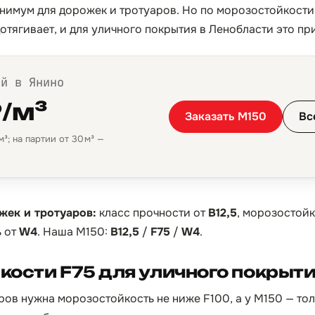
инимум для дорожек и тротуаров. Но по морозостойкости 
отягивает, и для уличного покрытия в Ленобласти это п
ой в Янино
₽/м³
Заказать М150
Вс
³; на партии от 30 м³ —
жек и тротуаров:
класс прочности от
B12,5
, морозостойк
 от
W4
. Наша М150:
B12,5
/
F75
/
W4
.
ости F75 для уличного покрыт
ров нужна морозостойкость не ниже F100, а у М150 — тол