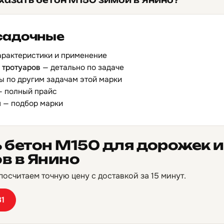
казать бетон М150 зимой в Янино?
садочные
арактеристики и применение
 тротуаров
— детально по задаче
ы по другим задачам этой марки
 полный прайс
ы
— подбор марки
 бетон М150 для дорожек и
в в Янино
осчитаем точную цену с доставкой за 15 минут.
81