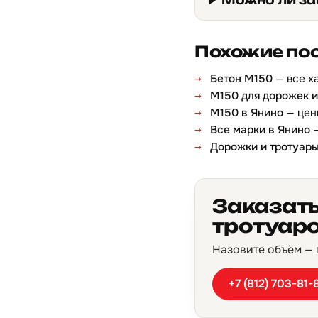
Можно ли за
Похожие по
Бетон М150
— все х
М150 для дорожек и
М150 в Янино
— цен
Все марки в Янино
—
Дорожки и тротуар
Заказать
тротуаро
Назовите объём — п
+7 (812) 703-81-