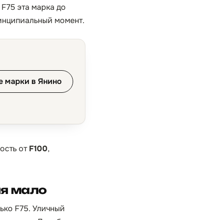
F75 эта марка до
ринципиальный момент.
е марки в Янино
ость от
F100
,
ия мало
ько F75. Уличный