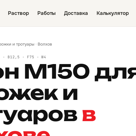
Раствор
Работы
Доставка
Калькулятор
рожки и тротуары
·
Волхов
Й · B12,5 · F75 · W4
он М150 дл
ожек и
туаров
в
хове