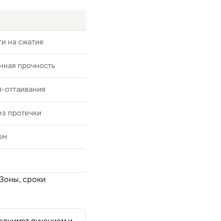
и на сжатие
нная прочность
я-оттаивания
ез протечки
ом
 Зоны, сроки