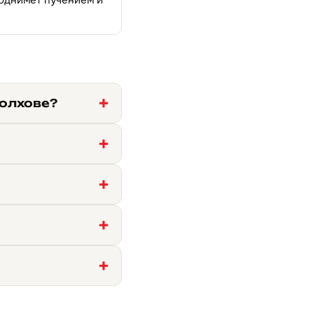
поднимет пучением и
Волхове?