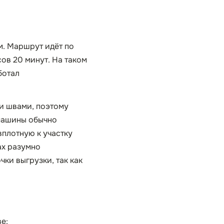
м. Маршрут идёт по
ов 20 минут. На таком
ботал
и швами, поэтому
 машины обычно
вплотную к участку
ах разумно
ки выгрузки, так как
е: