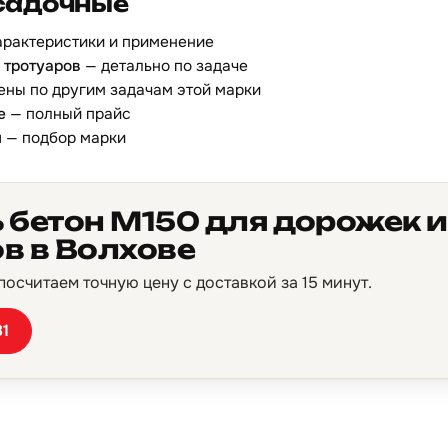
садочные
арактеристики и применение
 тротуаров
— детально по задаче
ены по другим задачам этой марки
е
— полный прайс
ы
— подбор марки
 бетон М150 для дорожек и
в в Волхове
осчитаем точную цену с доставкой за 15 минут.
81