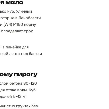
ия мало
ько F75. Уличный
которые в Ленобласти
ти (W4) М150 норму
ь определяет срок
 в линейке для
гкой ленты под баню и
ному пирогу
 слой бетона 80–120
ля стока воды. Куб
дачей 5–12 м³.
инистых грунтах без