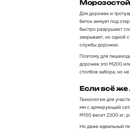
Морозостойк
Для дорожек и тротуа
бетон зимует под отк
быстро разрушают сла
закрывает, но одной 
службы дорожки.
Поэтому для пешеходн
дорожек это М200 или
столбов забора, но не 
Если всё же
Технология для участк
мм с армирующей сетк
М150 весит 2300 кг, 
Но даже идеальный пи