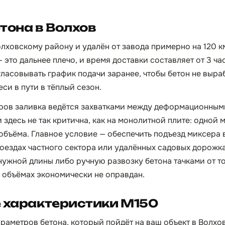
тона в Волхов
олховскому району и удалён от завода примерно на 120 к
это дальнее плечо, и время доставки составляет от 3 час
ласовывать график подачи заранее, чтобы бетон не выра
си в пути в тёплый сезон.
аров заливка ведётся захватками между деформационным
 здесь не так критична, как на монолитной плите: одной
 объёма. Главное условие — обеспечить подъезд миксера 
роездах частного сектора или удалённых садовых дорожк
ужной длины либо ручную развозку бетона тачками от точ
 объёмах экономически не оправдан.
 характеристики М150
раметров бетона, который пойдёт на ваш объект в Волхов