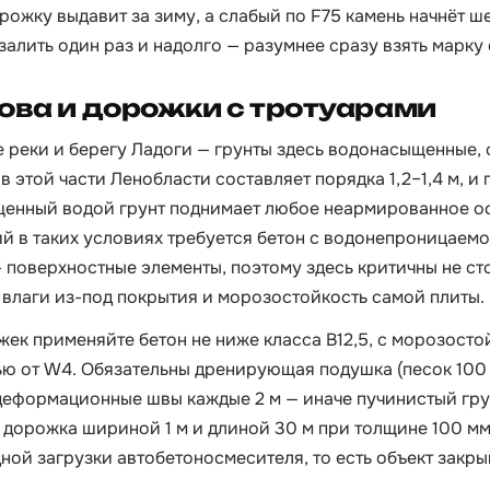
ожку выдавит за зиму, а слабый по F75 камень начнёт ш
залить один раз и надолго — разумнее сразу взять марку 
ова и дорожки с тротуарами
е реки и берегу Ладоги — грунты здесь водонасыщенные, 
 этой части Ленобласти составляет порядка 1,2–1,4 м, и
щенный водой грунт поднимает любое неармированное о
й в таких условиях требуется бетон с водонепроницаем
 поверхностные элементы, поэтому здесь критичны не сто
д влаги из-под покрытия и морозостойкость самой плиты.
ек применяйте бетон не ниже класса B12,5, с морозосто
 от W4. Обязательны дренирующая подушка (песок 100 м
еформационные швы каждые 2 м — иначе пучинистый грун
 дорожка шириной 1 м и длиной 30 м при толщине 100 мм 
дной загрузки автобетоносмесителя, то есть объект закр