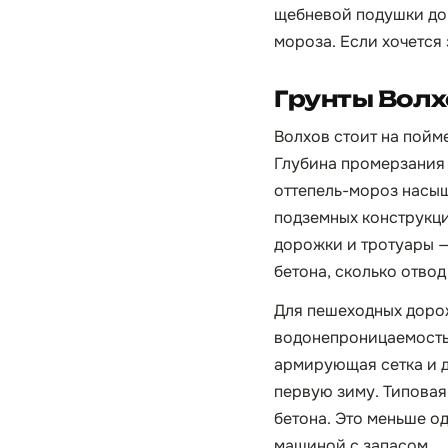
щебневой подушки дор
мороза. Если хочется 
Грунты Волх
Волхов стоит на пойм
Глубина промерзания в
оттепель-мороз насы
подземных конструкци
дорожки и тротуары —
бетона, сколько отво
Для пешеходных дорож
водонепроницаемостью
армирующая сетка и д
первую зиму. Типовая
бетона. Это меньше о
машиной с запасом.