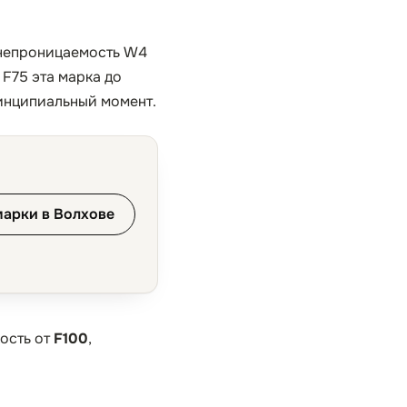
донепроницаемость W4
F75 эта марка до
ринципиальный момент.
марки в Волхове
ость от
F100
,