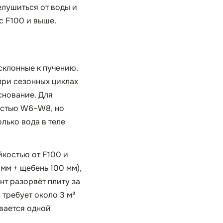
елушиться от воды и
с F100 и выше.
склонные к пучению.
 при сезонных циклах
снование. Для
остью W6–W8, но
лько вода в теле
йкостью от F100 и
м + щебень 100 мм),
т разорвёт плиту за
требует около 3 м³
ывается одной