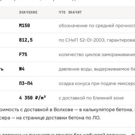
ЗНАЧЕНИЕ
ЧТО ЗНАЧИТ
М150
обозначение по средней прочност
B12,5
по СНиП 52-01-2003, гарантирова
F75
количество циклов замораживани
ть
W4
давление воды, выдерживаемое б
П3–П4
осадка конуса при подаче миксер
4 350 ₽/м³
с доставкой по ближней зоне
тоимость с доставкой в Волхове — в
калькуляторе бетона
.
сера — на странице
доставки бетона по ЛО
.