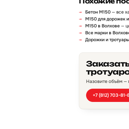
Похожие по
Бетон М150
— все х
М150 для дорожек и
М150 в Волхове
— ц
Все марки в Волхов
Дорожки и тротуар
Заказать
тротуаро
Назовите объём — п
+7 (812) 703-81-