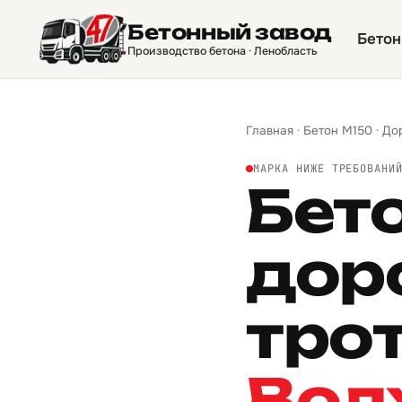
Бетонный завод
Бетон
Производство бетона · Ленобласть
Главная
·
Бетон М150
·
До
МАРКА НИЖЕ ТРЕБОВАНИ
Бет
дор
тро
Вол