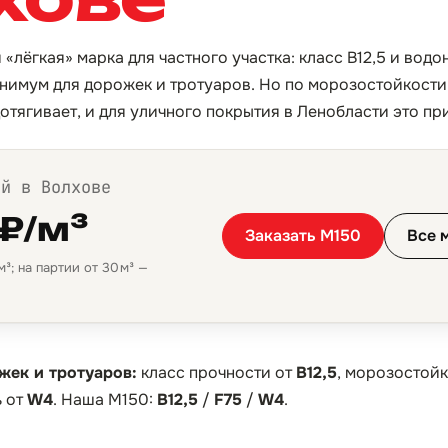
 «лёгкая» марка для частного участка: класс B12,5 и во
инимум для дорожек и тротуаров. Но по морозостойкости 
отягивает, и для уличного покрытия в Ленобласти это п
ой в Волхове
 ₽/м³
Заказать М150
Все 
³; на партии от 30 м³ —
жек и тротуаров:
класс прочности от
B12,5
, морозостойк
 от
W4
. Наша М150:
B12,5
/
F75
/
W4
.