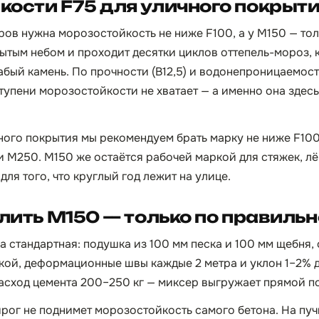
ости F75 для уличного покрыт
ров нужна морозостойкость не ниже F100, а у М150 — тол
рытым небом и проходит десятки циклов оттепель-мороз, 
бый камень. По прочности (B12,5) и водонепроницаемос
ступени морозостойкости не хватает — а именно она здес
ого покрытия мы рекомендуем брать марку не ниже F100:
 М250. М150 же остаётся рабочей маркой для стяжек, лё
для того, что круглый год лежит на улице.
 лить М150 — только по правиль
а стандартная: подушка из 100 мм песка и 100 мм щебня,
ой, деформационные швы каждые 2 метра и уклон 1–2% д
расход цемента 200–250 кг — миксер выгружает прямой по
рог не поднимет морозостойкость самого бетона. На пуч