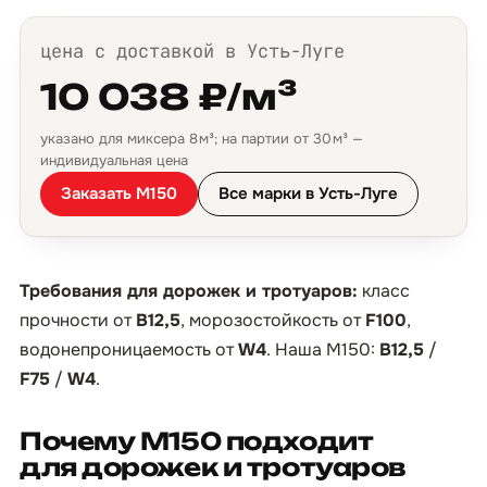
цена с доставкой в Усть-Луге
10 038 ₽/м³
указано для миксера 8 м³; на партии от 30 м³ —
индивидуальная цена
Заказать М150
Все марки в Усть-Луге
Требования для дорожек и тротуаров:
класс
прочности от
B12,5
, морозостойкость от
F100
,
водонепроницаемость от
W4
. Наша М150:
B12,5
/
F75
/
W4
.
Почему М150 подходит
для дорожек и тротуаров