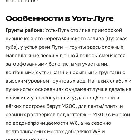
бетона по ЛО
.
Особенности в Усть-Луге
Грунты района:
Усть-Луга стоит на приморской
низине южного берега Финского залива (Лужская
губа), у устья реки Луги — грунты здесь сложные:
маловлажные пески у дюнной полосы сменяются
заторфованными болотистыми участками,
ленточными суглинками и насыпными грунтами с
высоким уровнем грунтовых вод. На таких слабых и
пучинистых основаниях фундамент лучше делать на
сваях или утеплённую плиту; для подбетонки и
лёгких построек берут М200, для ленты/плиты и
свайных ростверков под коттедж — М300 с маркой
по водонепроницаемости W6, а на сезонно
подтапливаемых местах добавляют W8 и
морозостойкость.