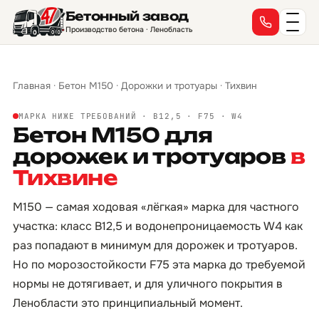
Бетонный завод
Производство бетона · Ленобласть
Главная
·
Бетон М150
·
Дорожки и тротуары
·
Тихвин
МАРКА НИЖЕ ТРЕБОВАНИЙ · B12,5 · F75 · W4
Бетон М150 для
дорожек и тротуаров
в
Тихвине
М150 — самая ходовая «лёгкая» марка для частного
участка: класс B12,5 и водонепроницаемость W4 как
раз попадают в минимум для дорожек и тротуаров.
Но по морозостойкости F75 эта марка до требуемой
нормы не дотягивает, и для уличного покрытия в
Ленобласти это принципиальный момент.