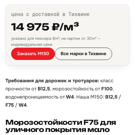
цена с доставкой в Тихвине
14 975 ₽/м³
указано для миксера 8 м³; на партии от 30 м³ —
индивидуальная цена
Заказать М150
Все марки в Тихвине
Требования для дорожек и тротуаров:
класс
прочности от
B12,5
, морозостойкость от
F100
,
водонепроницаемость от
W4
. Наша М150:
B12,5
/
F75
/
W4
.
Морозостойкости F75 для
уличного покрытия мало