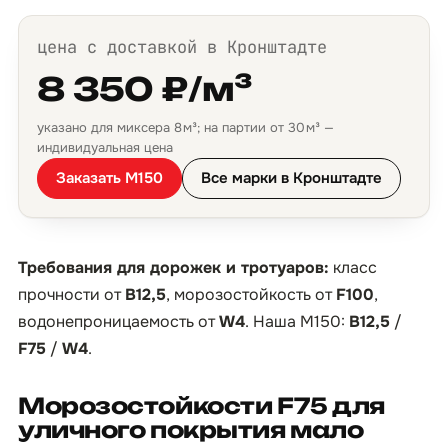
цена с доставкой в Кронштадте
8 350 ₽/м³
указано для миксера 8 м³; на партии от 30 м³ —
индивидуальная цена
Заказать М150
Все марки в Кронштадте
Требования для дорожек и тротуаров:
класс
прочности от
B12,5
, морозостойкость от
F100
,
водонепроницаемость от
W4
. Наша М150:
B12,5
/
F75
/
W4
.
Морозостойкости F75 для
уличного покрытия мало