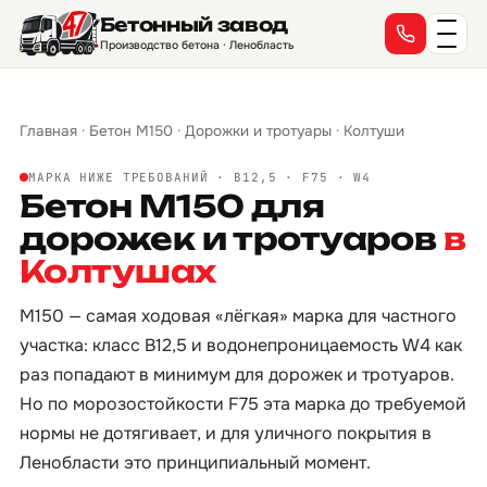
Бетонный завод
Производство бетона · Ленобласть
Главная
·
Бетон М150
·
Дорожки и тротуары
·
Колтуши
МАРКА НИЖЕ ТРЕБОВАНИЙ · B12,5 · F75 · W4
Бетон М150 для
дорожек и тротуаров
в
Колтушах
М150 — самая ходовая «лёгкая» марка для частного
участка: класс B12,5 и водонепроницаемость W4 как
раз попадают в минимум для дорожек и тротуаров.
Но по морозостойкости F75 эта марка до требуемой
нормы не дотягивает, и для уличного покрытия в
Ленобласти это принципиальный момент.