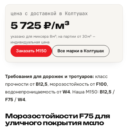
цена с доставкой в Колтушах
5 725 ₽/м³
указано для миксера 8 м³; на партии от 30 м³ —
индивидуальная цена
Заказать М150
Все марки в Колтушах
Требования для дорожек и тротуаров:
класс
прочности от
B12,5
, морозостойкость от
F100
,
водонепроницаемость от
W4
. Наша М150:
B12,5
/
F75
/
W4
.
Морозостойкости F75 для
уличного покрытия мало