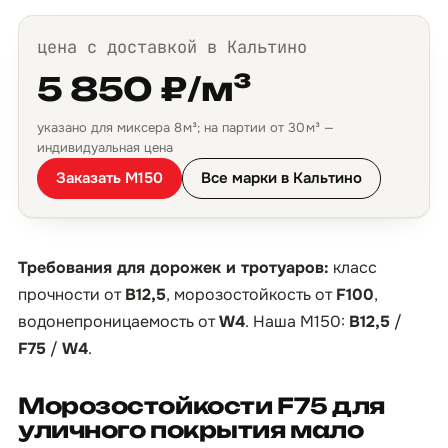
цена с доставкой в Кальтино
5 850 ₽/м³
указано для миксера 8 м³; на партии от 30 м³ —
индивидуальная цена
Заказать М150
Все марки в Кальтино
Требования для дорожек и тротуаров:
класс
прочности от
B12,5
, морозостойкость от
F100
,
водонепроницаемость от
W4
. Наша М150:
B12,5
/
F75
/
W4
.
Морозостойкости F75 для
уличного покрытия мало