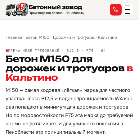
Бетонный завод
Производство бетона · Ленобласть
Главная
·
Бетон М150
·
Дорожки и тротуары
·
Кальтино
МАРКА НИЖЕ ТРЕБОВАНИЙ · B12,5 · F75 · W4
Бетон М150 для
дорожек и тротуаров
в
Кальтино
М150 — самая ходовая «лёгкая» марка для частного
участка: класс B12,5 и водонепроницаемость W4 как
раз попадают в минимум для дорожек и тротуаров.
Но по морозостойкости F75 эта марка до требуемой
нормы не дотягивает, и для уличного покрытия в
Ленобласти это принципиальный момент.