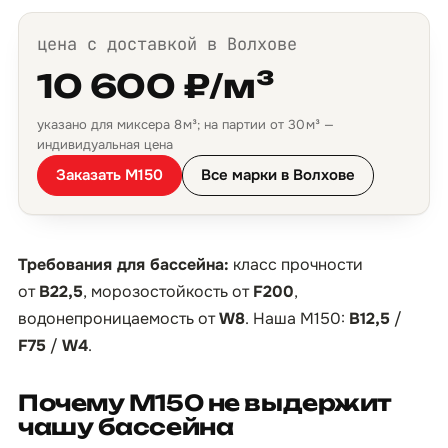
цена с доставкой в Волхове
10 600 ₽/м³
указано для миксера 8 м³; на партии от 30 м³ —
индивидуальная цена
Заказать М150
Все марки в Волхове
Требования для бассейна:
класс прочности
от
B22,5
, морозостойкость от
F200
,
водонепроницаемость от
W8
. Наша М150:
B12,5
/
F75
/
W4
.
Почему М150 не выдержит
чашу бассейна