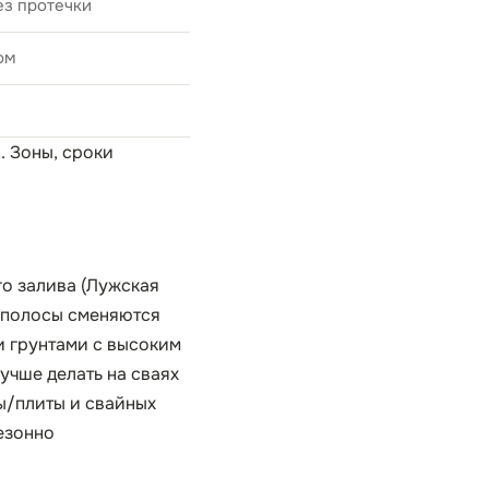
ез протечки
ом
а
. Зоны, сроки
о залива (Лужская
й полосы сменяются
 грунтами с высоким
учше делать на сваях
ты/плиты и свайных
езонно