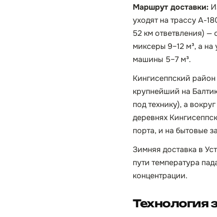
Маршрут доставки:
И
уходят на трассу А-18
52 км ответвления) —
миксеры 9–12 м³, а на
машины 5–7 м³.
Кингисеппский район 
крупнейший на Балтик
под технику), а вокру
деревнях Кингисеппск
порта, и на бытовые з
Зимняя доставка в Уст
пути температура пад
концентрации.
Технология 