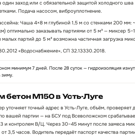
 в один заход или с обязательной защитой холодного шв
тками. Подача насосом, виброуплотнение.
ссейна: Чаша 4×8 м глубиной 1,5 м со стенками 200 мм: ~
км) оптимально заказывать партиями от 5 м³ — миксер 5–1
и малых партий до 5 м³ возможна частичная загрузка мик
30.2012 «Водоснабжение», СП 32.13330.2018.
оном минимум 7 дней. После 28 суток — гидроизоляция изнут
 зиму.
м бетон М150 в Усть-Луге
р уточняет точный адрес в Усть-Луге, объём, проверяет 
по вашей партии — на БСУ под Всеволожском срабатывае
3 и контролем В/Ц. Через 30–45 минут после замеса мик
 от 3,5 часов. Водитель передаёт паспорт качества парти