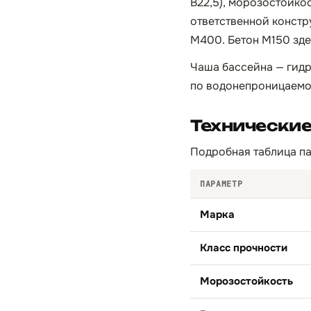
B22,5), морозостойко
ответственной констр
М400. Бетон М150 зде
Чаша бассейна — гидр
по водонепроницаемос
Технические
Подробная таблица па
ПАРАМЕТР
Марка
Класс прочности
Морозостойкость