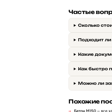
Частые воп
Сколько стои
Подходит ли
Какие докуме
Как быстро п
Можно ли зак
Похожие по
Бетон М150
— все х