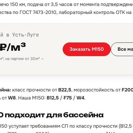
ечо 150 км, подача от 3,5 часов от момента подтвержден
ества по ГОСТ 7473-2010, лабораторный контроль ОТК на 
ой в Усть-Луге
 ₽/м³
Заказать М150
Все ма
³; на партии от 30 м³ —
ейна:
класс прочности от
B22,5
, морозостойкость от
F20
 от
W8
. Наша М150:
B12,5
/
F75
/
W4
.
0 подходит для бассейна
150 уступает требованиям СП по классу прочности (B12,5