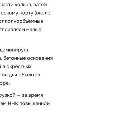
асти кольца, затем
орскому порту (около
ают полнообъёмные
 отправляем малые
е доминирует
ы, бетонные основания
й в окрестных
тон для объектов
оре.
грузкой — за время
ьзуем ННК повышенной