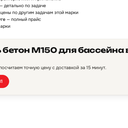
— детально по задаче
цены по другим задачам этой марки
уге
— полный прайс
марки
 бетон М150 для бассейна в
осчитаем точную цену с доставкой за 15 минут.
81