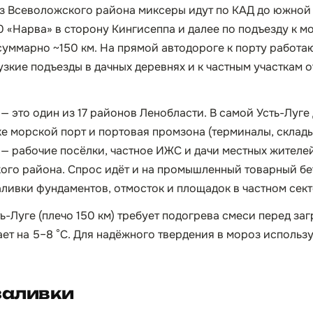
з Всеволожского района миксеры идут по КАД до южной ч
0 «Нарва» в сторону Кингисеппа и далее по подъезду к м
 суммарно ~150 км. На прямой автодороге к порту работ
 узкие подъезды в дачных деревнях и к частным участкам
— это один из 17 районов Ленобласти. В самой Усть-Луг
е морской порт и портовая промзона (терминалы, склад
г — рабочие посёлки, частное ИЖС и дачи местных жителе
ого района. Спрос идёт и на промышленный товарный бе
аливки фундаментов, отмосток и площадок в частном сект
ь-Луге (плечо 150 км) требует подогрева смеси перед за
ает на 5–8 °C. Для надёжного твердения в мороз испол
заливки