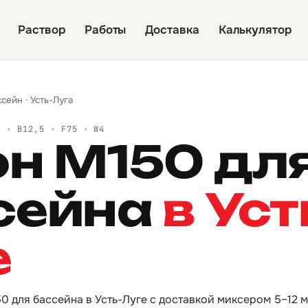
Раствор
Работы
Доставка
Калькулятор
ссейн
·
Усть-Луга
Й · B12,5 · F75 · W4
он М150 дл
сейна
в Уст
е
0 для бассейна в Усть-Луге с доставкой миксером 5–12 м