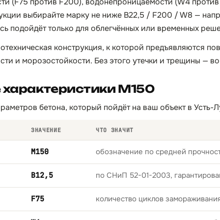
сти (F75 против F200), водонепроницаемости (W4 против
укции выбирайте марку не ниже B22,5 / F200 / W8 — нап
сь подойдёт только для облегчённых или временных реш
отехническая конструкция, к которой предъявляются п
ти и морозостойкости. Без этого утечки и трещины — в
 характеристики М150
раметров бетона, который пойдёт на ваш объект в Усть-Л
ЗНАЧЕНИЕ
ЧТО ЗНАЧИТ
М150
обозначение по средней прочност
B12,5
по СНиП 52-01-2003, гарантирова
F75
количество циклов замораживани