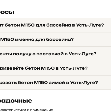
росы
т бетон М150 для бассейна в Усть-Луге?
 М150 именно для бассейна?
нты получу с поставкой в Усть-Луге?
ривезёте бетон М150 в Усть-Луге?
азать бетон М150 зимой в Усть-Луге?
садочные
арактеристики и применение