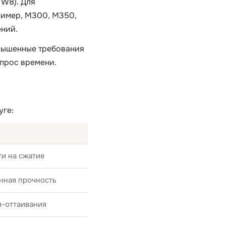
 W8). Для
ример, М300, М350,
ений.
овышенные требования
опрос времени.
уге:
и на сжатие
нная прочность
я-оттаивания