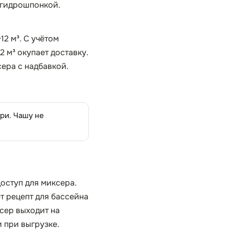
а гидрошпонкой.
12 м³. С учётом
2 м³ окупает доставку.
сера с надбавкой.
ри. Чашу не
доступ для миксера.
т рецепт для бассейна
сер выходит на
и при выгрузке.