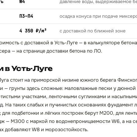
ть
W4
давление воды, выдерживаемое б
П3–П4
осадка конуса при подаче миксер
4 350 ₽/м³
с доставкой по ближней зоне
оимость с доставкой в Усть-Луге — в
калькуляторе бетон
сера — на странице
доставки бетона по ЛО
.
 в Усть-Луге
Луга стоит на приморской низине южного берега Финског
Луги — грунты здесь сложные: маловлажные пески у дюнно
тистыми участками, ленточными суглинками и насыпными
д. На таких слабых и пучинистых основаниях фундамент л
; для подбетонки и лёгких построек берут М200, для лен
дж — М300 с маркой по водонепроницаемости W6, а на с
ах добавляют W8 и морозостойкость.