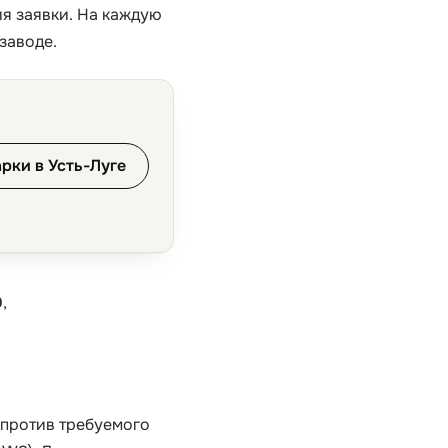
ия заявки. На каждую
заводе.
рки в Усть-Луге
0
,
 против требуемого