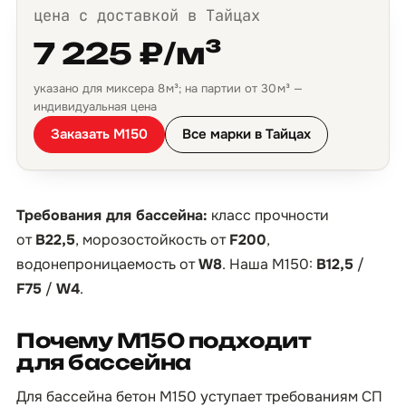
цена с доставкой в Тайцах
7 225 ₽/м³
указано для миксера 8 м³; на партии от 30 м³ —
индивидуальная цена
Заказать М150
Все марки в Тайцах
Требования для бассейна:
класс прочности
от
B22,5
, морозостойкость от
F200
,
водонепроницаемость от
W8
. Наша М150:
B12,5
/
F75
/
W4
.
Почему М150 подходит
для бассейна
Для бассейна бетон М150 уступает требованиям СП