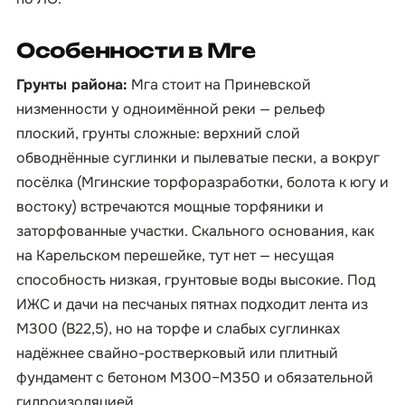
Особенности в Мге
Грунты района:
Мга стоит на Приневской
низменности у одноимённой реки — рельеф
плоский, грунты сложные: верхний слой
обводнённые суглинки и пылеватые пески, а вокруг
посёлка (Мгинские торфоразработки, болота к югу и
востоку) встречаются мощные торфяники и
заторфованные участки. Скального основания, как
на Карельском перешейке, тут нет — несущая
способность низкая, грунтовые воды высокие. Под
ИЖС и дачи на песчаных пятнах подходит лента из
М300 (B22,5), но на торфе и слабых суглинках
надёжнее свайно-ростверковый или плитный
фундамент с бетоном М300–М350 и обязательной
гидроизоляцией.