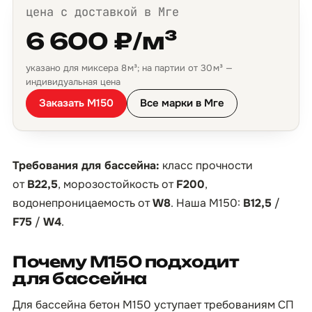
цена с доставкой в Мге
6 600 ₽/м³
указано для миксера 8 м³; на партии от 30 м³ —
индивидуальная цена
Заказать М150
Все марки в Мге
Требования для бассейна:
класс прочности
от
B22,5
, морозостойкость от
F200
,
водонепроницаемость от
W8
. Наша М150:
B12,5
/
F75
/
W4
.
Почему М150 подходит
для бассейна
Для бассейна бетон М150 уступает требованиям СП