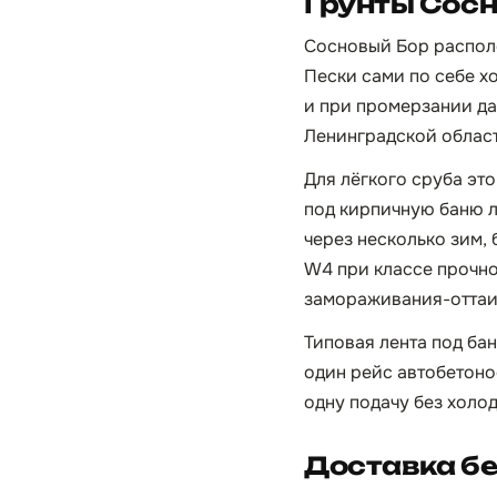
Грунты Сосн
Сосновый Бор располо
Пески сами по себе х
и при промерзании да
Ленинградской области
Для лёгкого сруба эт
под кирпичную баню л
через несколько зим,
W4 при классе прочно
замораживания-оттаи
Типовая лента под бан
один рейс автобетонос
одну подачу без холо
Доставка бе