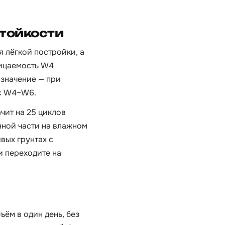
стойкости
я лёгкой постройки, а
ницаемость W4
 значение — при
 с W4–W6.
чит на 25 циклов
нной части на влажном
вых грунтах с
и переходите на
ъём в один день, без