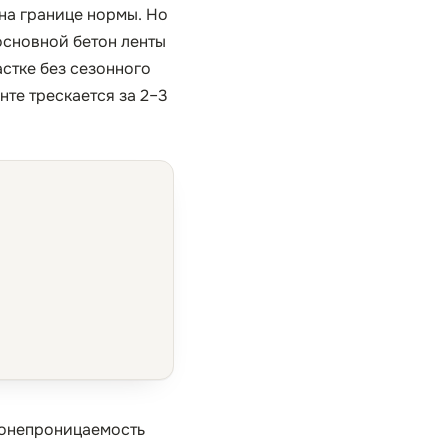
на границе нормы. Но
основной бетон ленты
стке без сезонного
те трескается за 2–3
донепроницаемость