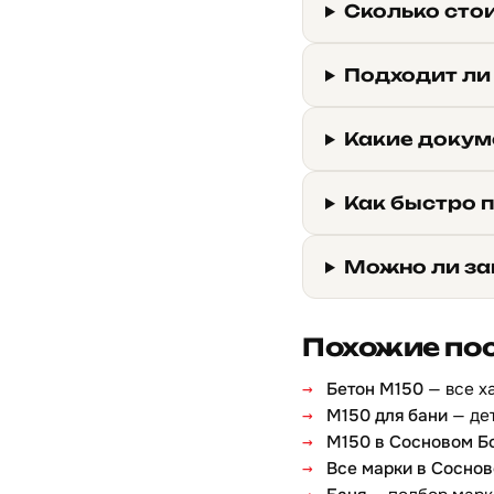
Сколько стои
Подходит ли
Какие докум
Как быстро 
Можно ли за
Похожие по
Бетон М150
— все х
М150 для бани
— дет
М150 в Сосновом Б
Все марки в Сосно