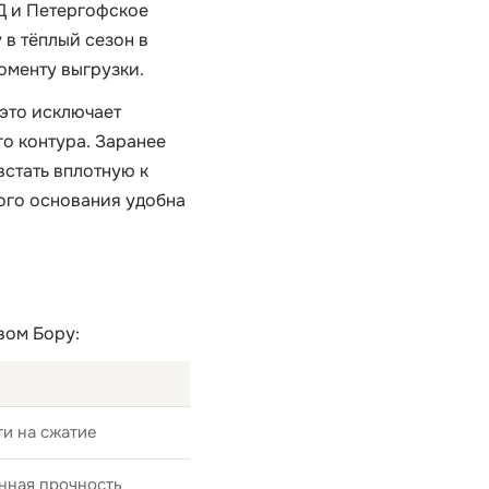
АД и Петергофское
 в тёплый сезон в
оменту выгрузки.
 это исключает
о контура. Заранее
встать вплотную к
того основания удобна
вом Бору:
и на сжатие
нная прочность