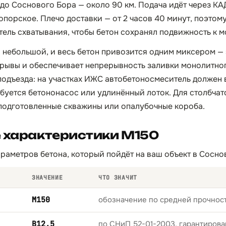
 до Соснового Бора — около 90 км. Подача идёт через К
порское. Плечо доставки — от 2 часов 40 минут, поэтому
тель схватывания, чтобы бетон сохранял подвижность к м
 небольшой, и весь бетон привозится одним миксером —
рывы и обеспечивает непрерывность заливки монолитног
подъезда: на участках ИЖС автобетоносмеситель должен 
ебуется бетононасос или удлинённый лоток. Для столбча
 подготовленные скважины или опалубочные короба.
 характеристики М150
раметров бетона, который пойдёт на ваш объект в Сосно
ЗНАЧЕНИЕ
ЧТО ЗНАЧИТ
М150
обозначение по средней прочност
B12,5
по СНиП 52-01-2003, гарантирова