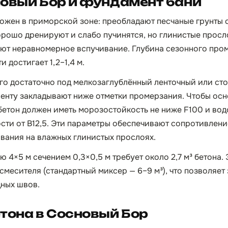
овый Бор и фундамент бани
жен в приморской зоне: преобладают песчаные грунты 
орошо дренируют и слабо пучинятся, но глинистые прос
ют неравномерное вспучивание. Глубина сезонного пром
 достигает 1,2–1,4 м.
ого достаточно под мелкозаглублённый ленточный или ст
енту закладывают ниже отметки промерзания. Чтобы осн
 бетон должен иметь морозостойкость не ниже F100 и во
сти от B12,5. Эти параметры обеспечивают сопротивлени
вания на влажных глинистых прослоях.
ю 4×5 м сечением 0,3×0,5 м требует около 2,7 м³ бетона.
месителя (стандартный миксер — 6–9 м³), что позволяет 
дных швов.
тона в Сосновый Бор