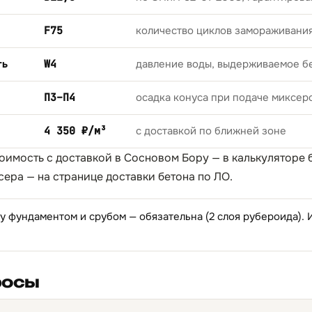
F75
количество циклов замораживани
ть
W4
давление воды, выдерживаемое б
П3–П4
осадка конуса при подаче миксер
4 350 ₽/м³
с доставкой по ближней зоне
тоимость с доставкой в Сосновом Бору — в
калькуляторе 
сера — на странице
доставки бетона по ЛО
.
 фундаментом и срубом — обязательна (2 слоя рубероида).
росы