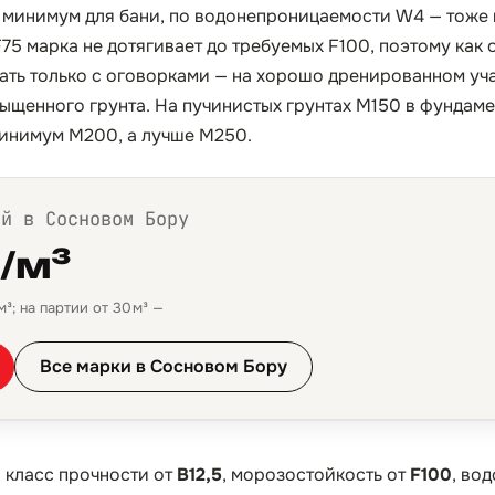
 минимум для бани, по водонепроницаемости W4 — тоже 
75 марка не дотягивает до требуемых F100, поэтому как 
ать только с оговорками — на хорошо дренированном уча
щенного грунта. На пучинистых грунтах М150 в фундамен
минимум М200, а лучше М250.
ой в Сосновом Бору
₽/м³
³; на партии от 30 м³ —
Все марки в Сосновом Бору
:
класс прочности от
B12,5
, морозостойкость от
F100
, во