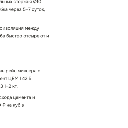
ольных стержня Ø10
бка через 5–7 суток,
роизоляция между
уба быстро отсыреют и
дин рейс миксера с
ент ЦЕМ I 42,5
 1–2 кг.
схода цемента и
 ₽ на куб в