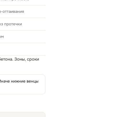
я-оттаивания
ез протечки
ом
бетона
. Зоны, сроки
 Иначе нижние венцы