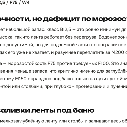
2,5
/
F75
/
W4
.
очности, но дефицит по морозо
ёт небольшой запас: класс B12,5 — это ровно минимум дл
ысока, так что лента работает без перегруза. Водонепро
но допустимой, но для подземной части это пограничное
дах его уже не хватает, и разумнее переплатить за М200
 — морозостойкость F75 против требуемых F100. Это зна
ания меньше запаса, что критично именно для заглублё
оэтому М150 оправдана под баню только на сухих устойчи
нтой или столбами; при глубоком промерзании и пучени
заливки ленты под баню
 мелкозаглублённую ленту или столбы и заливают весь об