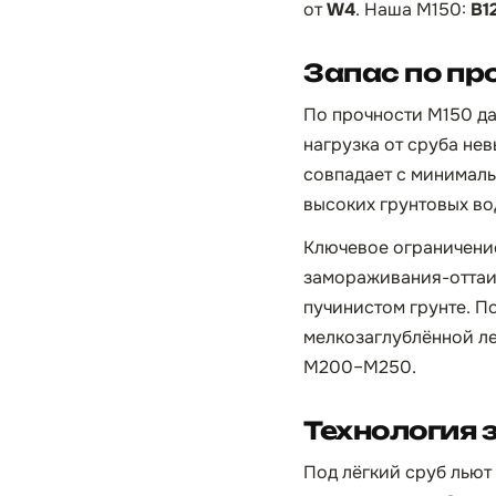
от
W4
. Наша М150:
B1
Запас по пр
По прочности М150 да
нагрузка от сруба нев
совпадает с минималь
высоких грунтовых во
Ключевое ограничение
замораживания-оттаив
пучинистом грунте. П
мелкозаглублённой ле
М200–М250.
Технология 
Под лёгкий сруб льют