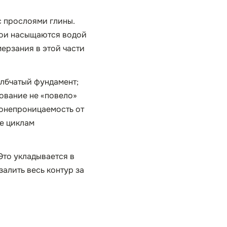
с прослоями глины.
лои насыщаются водой
ерзания в этой части
олбчатый фундамент;
ование не «повело»
донепроницаемость от
е циклам
 Это укладывается в
залить весь контур за