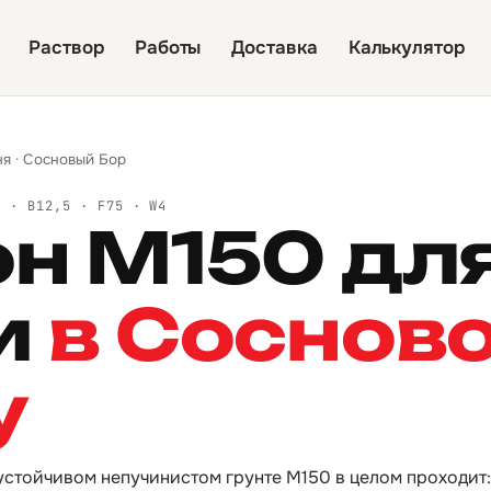
Раствор
Работы
Доставка
Калькулятор
ня
·
Сосновый Бор
Й · B12,5 · F75 · W4
он М150 дл
и
в Соснов
у
устойчивом непучинистом грунте М150 в целом проходит: 