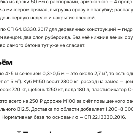
бка из доски 50 мм с распорками, армокаркас — 4 прод
ча миксером прямая, выгрузка сразу в опалубку; распалу
 день первую неделю и накрытие плёнкой.
по СП 64.13330.2017 для деревянных конструкций — гид
 венцом: два слоя рубероида. Без неё нижние венцы ср
во самого бетона тут уже не спасает.
ъём
ю 4×5 м сечением 0,3×0,5 м — это около 2,7 м³, то есть о
т от 5 м³). Куб М150 весит 2300 кг; расход на замес — цем
сок 720 кг, щебень 1250 кг, вода 180 л, пластификатор С-3
 это всего на 250 ₽ дороже М100 за счёт повышенного ра
льного B12,5. Доставка по области добавляет 1 200–8 000
. Нормативная база по основанию — СП 22.13330.2016.