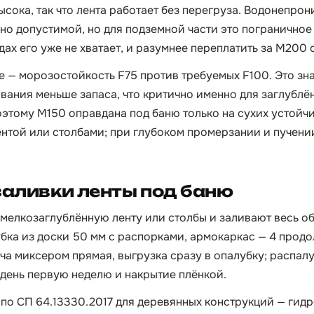
ысока, так что лента работает без перегруза. Водонепро
но допустимой, но для подземной части это пограничное
дах его уже не хватает, и разумнее переплатить за М200
 — морозостойкость F75 против требуемых F100. Это зна
ания меньше запаса, что критично именно для заглублё
оэтому М150 оправдана под баню только на сухих устойчи
нтой или столбами; при глубоком промерзании и пучени
заливки ленты под баню
 мелкозаглублённую ленту или столбы и заливают весь об
бка из доски 50 мм с распорками, армокаркас — 4 прод
ча миксером прямая, выгрузка сразу в опалубку; распалу
 день первую неделю и накрытие плёнкой.
по СП 64.13330.2017 для деревянных конструкций — гид