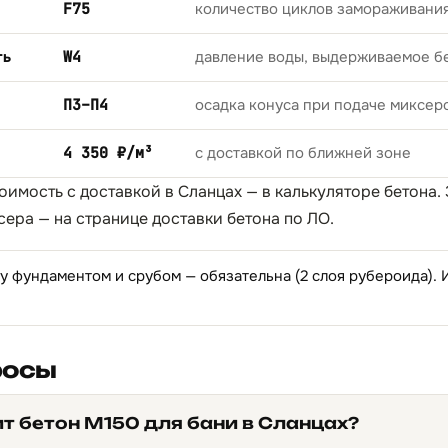
F75
количество циклов замораживани
ть
W4
давление воды, выдерживаемое б
П3–П4
осадка конуса при подаче миксер
4 350 ₽/м³
с доставкой по ближней зоне
тоимость с доставкой в Сланцах — в
калькуляторе бетона
.
сера — на странице
доставки бетона по ЛО
.
 фундаментом и срубом — обязательна (2 слоя рубероида).
росы
т бетон М150 для бани в Сланцах?