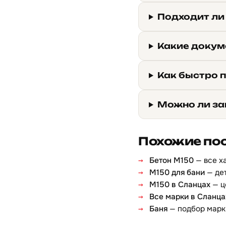
Подходит ли
Какие докум
Как быстро 
Можно ли за
Похожие по
Бетон М150
— все х
М150 для бани
— дет
М150 в Сланцах
— ц
Все марки в Сланца
Баня
— подбор марк