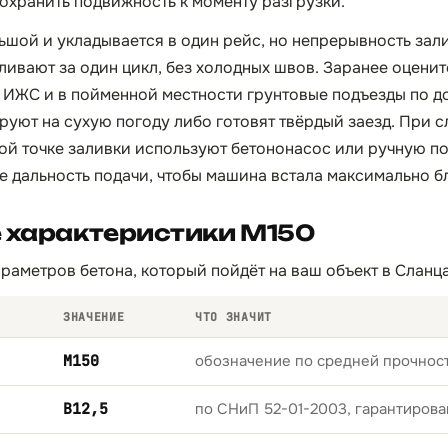
сохранить подвижность к моменту разгрузки.
ьшой и укладывается в один рейс, но непрерывность зал
ливают за один цикл, без холодных швов. Заранее оценит
х ИЖС и в пойменной местности грунтовые подъезды по 
руют на сухую погоду либо готовят твёрдый заезд. При 
ой точке заливки используют бетононасос или ручную по
те дальность подачи, чтобы машина встала максимально б
 характеристики М150
раметров бетона, который пойдёт на ваш объект в Сланца
ЗНАЧЕНИЕ
ЧТО ЗНАЧИТ
М150
обозначение по средней прочност
B12,5
по СНиП 52-01-2003, гарантирова