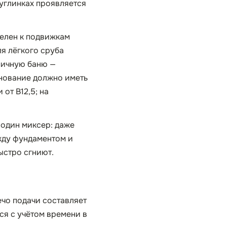
суглинках проявляется
телен к подвижкам
я лёгкого сруба
пичную баню —
снование должно иметь
от B12,5; на
.
о один миксер: даже
жду фундаментом и
ыстро сгниют.
ечо подачи составляет
тся с учётом времени в