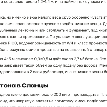
 составляет около 1,2–1,4 м, и на пойменных супесях и 
йка, но именно из-за малого веса сруб особенно чувстви
ько зим неравномерное пучение «ведёт» нижние венцы. Дл
ублённый ленточный или столбчатый фундамент, под кир
иже отметки промерзания. По условиям эксплуатации о
иже F100, водонепроницаемость от W4 и класс прочности 
йона разумно ориентироваться на повышенный стандарт
ю 4×5 м сечением 0,3×0,5 м даёт около 2,7 м³ бетона. Эт
 закрывает такой объём за одну подачу без добора. Ме
идроизоляция в 2 слоя рубероида, иначе нижние венцы б
тона в Сланцы
адное плечо доставки, около 200 км от производства. Пл
рону, что напрямую влияет на логистику: смесь подбирае