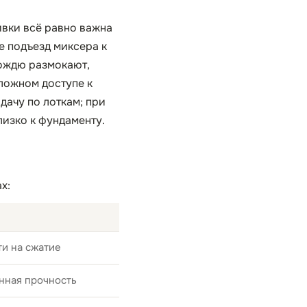
ивки всё равно важна
е подъезд миксера к
дождю размокают,
сложном доступе к
дачу по лоткам; при
лизко к фундаменту.
х:
и на сжатие
нная прочность