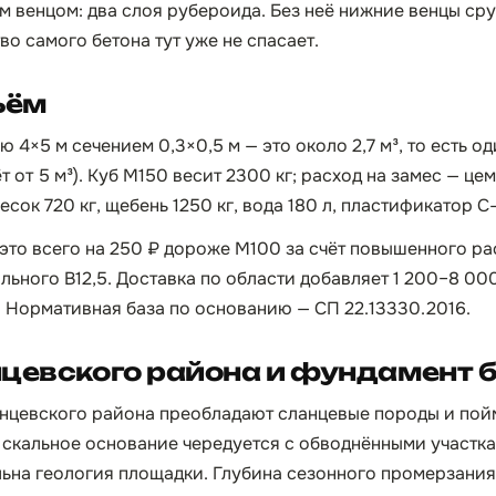
 венцом: два слоя рубероида. Без неё нижние венцы ср
во самого бетона тут уже не спасает.
ъём
ю 4×5 м сечением 0,3×0,5 м — это около 2,7 м³, то есть о
т от 5 м³). Куб М150 весит 2300 кг; расход на замес — цем
сок 720 кг, щебень 1250 кг, вода 180 л, пластификатор С-3
 это всего на 250 ₽ дороже М100 за счёт повышенного ра
льного B12,5. Доставка по области добавляет 1 200–8 000
. Нормативная база по основанию — СП 22.13330.2016.
цевского района и фундамент 
анцевского района преобладают сланцевые породы и пой
 скальное основание чередуется с обводнёнными участк
льна геология площадки. Глубина сезонного промерзания 