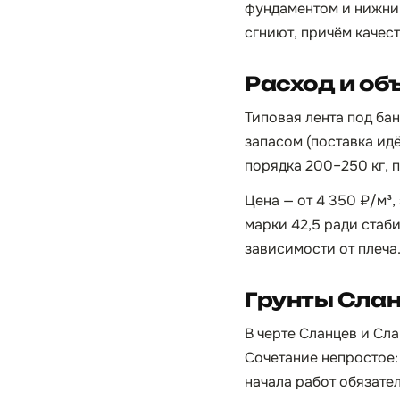
фундаментом и нижним
сгниют, причём качест
Расход и об
Типовая лента под бан
запасом (поставка идё
порядка 200–250 кг, пе
Цена — от 4 350 ₽/м³,
марки 42,5 ради стаби
зависимости от плеча
Грунты Слан
В черте Сланцев и Сл
Сочетание непростое:
начала работ обязате