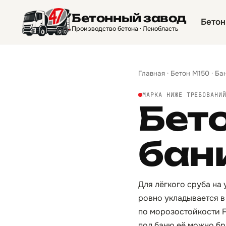
Бетонный завод
Бетон
Производство бетона · Ленобласть
Главная
·
Бетон М150
·
Ба
МАРКА НИЖЕ ТРЕБОВАНИ
Бет
бан
Для лёгкого сруба на 
ровно укладывается в
по морозостойкости F
под баню её можно бр