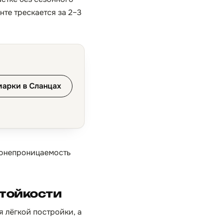
те трескается за 2–3
марки в Сланцах
донепроницаемость
стойкости
я лёгкой постройки, а