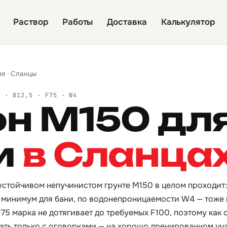
Раствор
Работы
Доставка
Калькулятор
ня
·
Сланцы
Й · B12,5 · F75 · W4
он М150 дл
и
в Сланца
устойчивом непучинистом грунте М150 в целом проходит: 
 минимум для бани, по водонепроницаемости W4 — тоже 
75 марка не дотягивает до требуемых F100, поэтому как 
ать только с оговорками — на хорошо дренированном уча