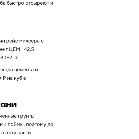
уба быстро отсыреют и
дин рейс миксера с
ент ЦЕМ I 42,5
 1–2 кг.
схода цемента и
 ₽ на куб в
бани
менные грунты.
ами поймы, поэтому до
в этой части