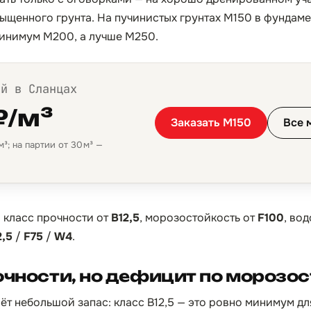
щенного грунта. На пучинистых грунтах М150 в фундамен
минимум М200, а лучше М250.
ой в Сланцах
₽/м³
Заказать М150
Все 
³; на партии от 30 м³ —
:
класс прочности от
B12,5
, морозостойкость от
F100
, во
2,5
/
F75
/
W4
.
очности, но дефицит по морозо
ёт небольшой запас: класс B12,5 — это ровно минимум дл