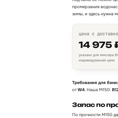
промерзания водонасы
зимы, и здесь нужна 
цена с доставк
14 975 
указано для миксера 8 м
индивидуальная цена
Требования для бани
от
W4
. Наша М150:
B1
Запас по пр
По прочности М150 да