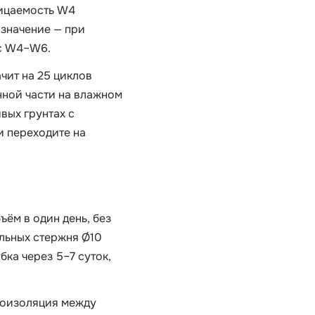
ницаемость W4
 значение — при
 с W4–W6.
чит на 25 циклов
нной части на влажном
вых грунтах с
и переходите на
ъём в один день, без
ольных стержня Ø10
бка через 5–7 суток,
роизоляция между