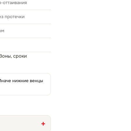
я-оттаивания
ез протечки
ом
 Зоны, сроки
 Иначе нижние венцы