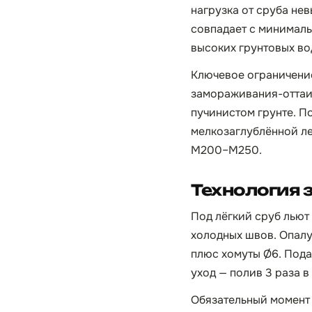
нагрузка от сруба нев
совпадает с минималь
высоких грунтовых во
Ключевое ограничение
замораживания-оттаив
пучинистом грунте. П
мелкозаглублённой ле
М200–М250.
Технология 
Под лёгкий сруб льют
холодных швов. Опалу
плюс хомуты Ø6. Пода
уход — полив 3 раза в
Обязательный момент 