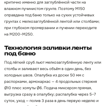
критично именно для заглублённой части на
влажном пучинистом грунте. Поэтому М150
оправдана под баню только на сухих устойчивых
грунтах с мелкозаглублённой лентой или столбами;
при глубоком промерзании и пучении переходите
на М200–М250.
Технология заливки ленты
под баню
Под лёгкий сруб льют мелкозаглублённую ленту или
столбы и заливают весь объём в один день, без
холодных швов. Опалубка из доски 50 мм с
распорками, армокаркас — 4 продольных стержня
Ø10 плюс хомуты Ø6. Подача миксером прямая,
выгрузка сразу в опалубку; распалубка через 5–7
суток, уход — полив 3 раза в день первую неделю и