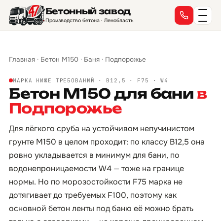
Бетонный завод
Производство бетона · Ленобласть
Главная
·
Бетон М150
·
Баня
·
Подпорожье
МАРКА НИЖЕ ТРЕБОВАНИЙ · B12,5 · F75 · W4
Бетон М150 для бани
в
Подпорожье
Для лёгкого сруба на устойчивом непучинистом
грунте М150 в целом проходит: по классу B12,5 она
ровно укладывается в минимум для бани, по
водонепроницаемости W4 — тоже на границе
нормы. Но по морозостойкости F75 марка не
дотягивает до требуемых F100, поэтому как
основной бетон ленты под баню её можно брать