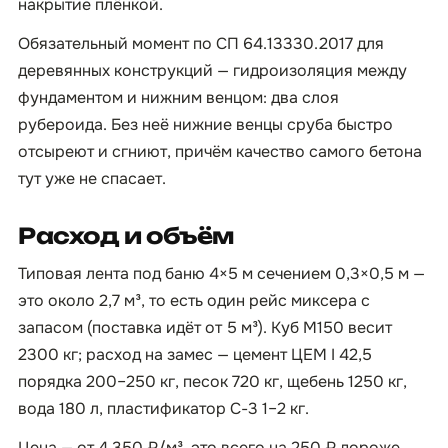
накрытие плёнкой.
Обязательный момент по СП 64.13330.2017 для
деревянных конструкций — гидроизоляция между
фундаментом и нижним венцом: два слоя
рубероида. Без неё нижние венцы сруба быстро
отсыреют и сгниют, причём качество самого бетона
тут уже не спасает.
Расход и объём
Типовая лента под баню 4×5 м сечением 0,3×0,5 м —
это около 2,7 м³, то есть один рейс миксера с
запасом (поставка идёт от 5 м³). Куб М150 весит
2300 кг; расход на замес — цемент ЦЕМ I 42,5
порядка 200–250 кг, песок 720 кг, щебень 1250 кг,
вода 180 л, пластификатор С-3 1–2 кг.
Цена — от 4 350 ₽/м³, это всего на 250 ₽ дороже