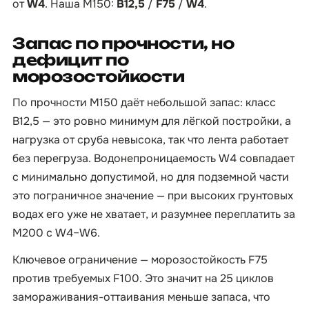
от
W4
. Наша М150:
B12,5
/
F75
/
W4
.
Запас по прочности, но
дефицит по
морозостойкости
По прочности М150 даёт небольшой запас: класс
B12,5 — это ровно минимум для лёгкой постройки, а
нагрузка от сруба невысока, так что лента работает
без перегруза. Водонепроницаемость W4 совпадает
с минимально допустимой, но для подземной части
это пограничное значение — при высоких грунтовых
водах его уже не хватает, и разумнее переплатить за
М200 с W4–W6.
Ключевое ограничение — морозостойкость F75
против требуемых F100. Это значит на 25 циклов
замораживания-оттаивания меньше запаса, что