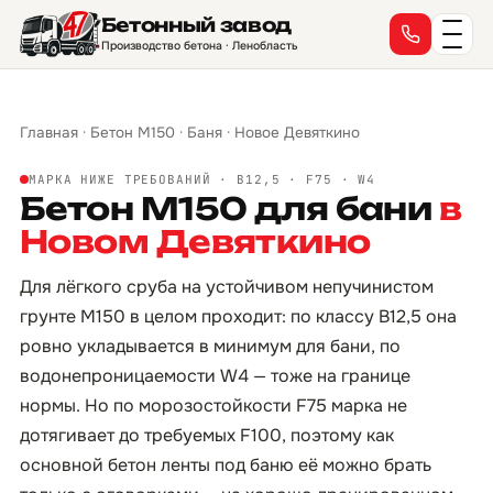
Бетонный завод
Производство бетона · Ленобласть
Главная
·
Бетон М150
·
Баня
·
Новое Девяткино
МАРКА НИЖЕ ТРЕБОВАНИЙ · B12,5 · F75 · W4
Бетон М150 для бани
в
Новом Девяткино
Для лёгкого сруба на устойчивом непучинистом
грунте М150 в целом проходит: по классу B12,5 она
ровно укладывается в минимум для бани, по
водонепроницаемости W4 — тоже на границе
нормы. Но по морозостойкости F75 марка не
дотягивает до требуемых F100, поэтому как
основной бетон ленты под баню её можно брать