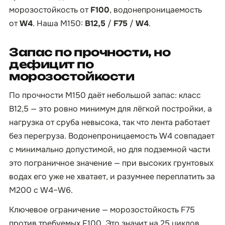
морозостойкость от
F100
, водонепроницаемость
от
W4
. Наша М150:
B12,5
/
F75
/
W4
.
Запас по прочности, но
дефицит по
морозостойкости
По прочности М150 даёт небольшой запас: класс
B12,5 — это ровно минимум для лёгкой постройки, а
нагрузка от сруба невысока, так что лента работает
без перегруза. Водонепроницаемость W4 совпадает
с минимально допустимой, но для подземной части
это пограничное значение — при высоких грунтовых
водах его уже не хватает, и разумнее переплатить за
М200 с W4–W6.
Ключевое ограничение — морозостойкость F75
против требуемых F100. Это значит на 25 циклов