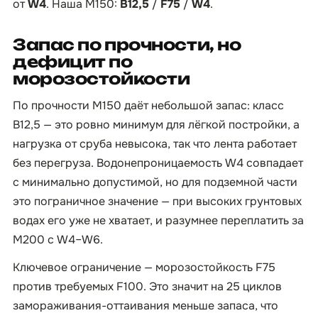
от
W4
. Наша М150:
B12,5
/
F75
/
W4
.
Запас по прочности, но
дефицит по
морозостойкости
По прочности М150 даёт небольшой запас: класс
B12,5 — это ровно минимум для лёгкой постройки, а
нагрузка от сруба невысока, так что лента работает
без перегруза. Водонепроницаемость W4 совпадает
с минимально допустимой, но для подземной части
это пограничное значение — при высоких грунтовых
водах его уже не хватает, и разумнее переплатить за
М200 с W4–W6.
Ключевое ограничение — морозостойкость F75
против требуемых F100. Это значит на 25 циклов
замораживания-оттаивания меньше запаса, что