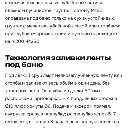
критично именно для заглублённой части на
влажном пучинистом грунте. Поэтому М150
оправдана под баню только на сухих устойчивых
грунтах с мелкозаглублённой лентой или столбами;
при глубоком промерзании и пучении переходите
на М200–М250.
Технология заливки ленты
под баню
Под лёгкий сруб льют мелкозаглублённую ленту или
столбы и заливают весь объём в один день, без
холодных швов. Опалубка из доски 50 мм с
распорками, армокаркас — 4 продольных стержня
Ø10 плюс хомуты Ø6. Подача миксером прямая,
выгрузка сразу в опалубку; распалубка через 5–7
суток, уход — полив 3 раза в день первую неделю и