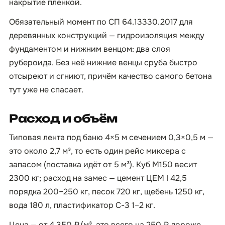
накрытие плёнкой.
Обязательный момент по СП 64.13330.2017 для
деревянных конструкций — гидроизоляция между
фундаментом и нижним венцом: два слоя
рубероида. Без неё нижние венцы сруба быстро
отсыреют и сгниют, причём качество самого бетона
тут уже не спасает.
Расход и объём
Типовая лента под баню 4×5 м сечением 0,3×0,5 м —
это около 2,7 м³, то есть один рейс миксера с
запасом (поставка идёт от 5 м³). Куб М150 весит
2300 кг; расход на замес — цемент ЦЕМ I 42,5
порядка 200–250 кг, песок 720 кг, щебень 1250 кг,
вода 180 л, пластификатор С-3 1–2 кг.
Цена — от 4 350 ₽/м³, это всего на 250 ₽ дороже