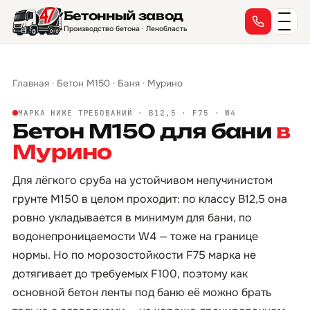
Бетонный завод
Производство бетона · Ленобласть
Главная
·
Бетон М150
·
Баня
·
Мурино
МАРКА НИЖЕ ТРЕБОВАНИЙ · B12,5 · F75 · W4
Бетон М150 для бани
в
Мурино
Для лёгкого сруба на устойчивом непучинистом
грунте М150 в целом проходит: по классу B12,5 она
ровно укладывается в минимум для бани, по
водонепроницаемости W4 — тоже на границе
нормы. Но по морозостойкости F75 марка не
дотягивает до требуемых F100, поэтому как
основной бетон ленты под баню её можно брать