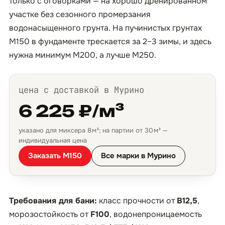
только с оговорками — на хорошо дренированном
участке без сезонного промерзания
водонасыщенного грунта. На пучинистых грунтах
М150 в фундаменте трескается за 2–3 зимы, и здесь
нужна минимум М200, а лучше М250.
цена с доставкой в Мурино
6 225 ₽/м³
указано для миксера 8 м³; на партии от 30 м³ —
индивидуальная цена
Заказать М150
Все марки в Мурино
Требования для бани:
класс прочности от
B12,5
,
морозостойкость от
F100
, водонепроницаемость