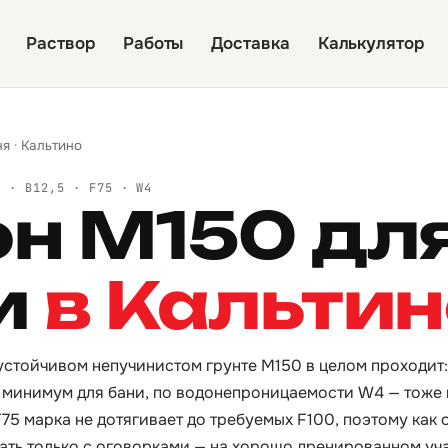
Раствор
Работы
Доставка
Калькулятор
ня
·
Кальтино
Й · B12,5 · F75 · W4
он М150 дл
и
в Кальти
устойчивом непучинистом грунте М150 в целом проходит: 
 минимум для бани, по водонепроницаемости W4 — тоже 
75 марка не дотягивает до требуемых F100, поэтому как 
ать только с оговорками — на хорошо дренированном уча