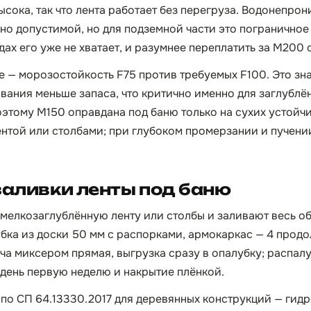
ысока, так что лента работает без перегруза. Водонепро
но допустимой, но для подземной части это пограничное
дах его уже не хватает, и разумнее переплатить за М200
 — морозостойкость F75 против требуемых F100. Это зна
ания меньше запаса, что критично именно для заглублё
оэтому М150 оправдана под баню только на сухих устойчи
нтой или столбами; при глубоком промерзании и пучени
заливки ленты под баню
 мелкозаглублённую ленту или столбы и заливают весь об
бка из доски 50 мм с распорками, армокаркас — 4 прод
ча миксером прямая, выгрузка сразу в опалубку; распалу
 день первую неделю и накрытие плёнкой.
по СП 64.13330.2017 для деревянных конструкций — гид