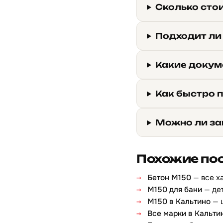
Сколько стои
Подходит ли
Какие докум
Как быстро п
Можно ли за
Похожие по
Бетон М150
— все х
М150 для бани
— дет
М150 в Кальтино
— 
Все марки в Кальти