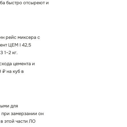
уба быстро отсыреют и
дин рейс миксера с
ент ЦЕМ I 42,5
 1–2 кг.
схода цемента и
 ₽ на куб в
ными для
: при замерзании он
в этой части ЛО