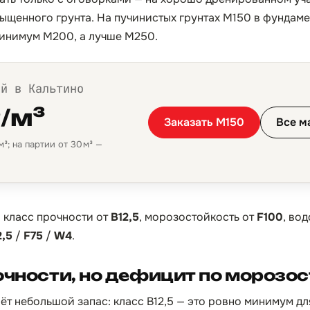
щенного грунта. На пучинистых грунтах М150 в фундамен
минимум М200, а лучше М250.
ой в Кальтино
₽/м³
Заказать М150
Все м
³; на партии от 30 м³ —
:
класс прочности от
B12,5
, морозостойкость от
F100
, во
2,5
/
F75
/
W4
.
очности, но дефицит по морозо
ёт небольшой запас: класс B12,5 — это ровно минимум дл