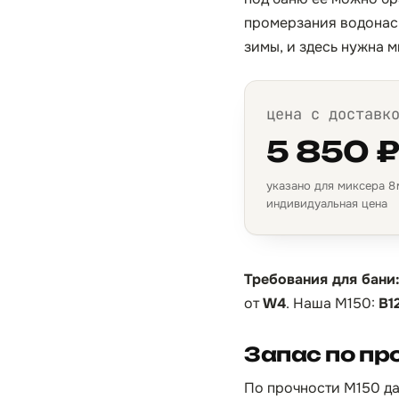
промерзания водонасы
зимы, и здесь нужна 
цена с доставк
5 850 
указано для миксера 8 м
индивидуальная цена
Требования для бани
от
W4
. Наша М150:
B1
Запас по пр
По прочности М150 да