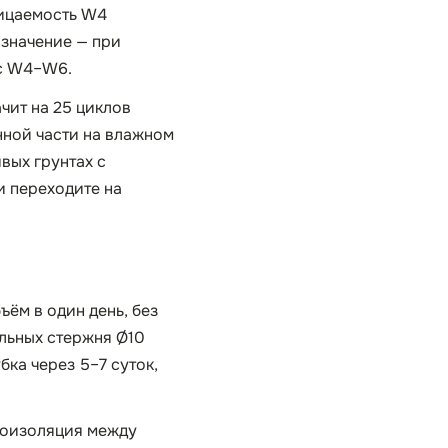
ницаемость W4
 значение — при
 с W4–W6.
чит на 25 циклов
нной части на влажном
вых грунтах с
и переходите на
ъём в один день, без
ольных стержня Ø10
бка через 5–7 суток,
роизоляция между