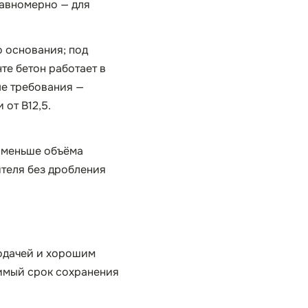
равномерно — для
о основания; под
те бетон работает в
ые требования —
от B12,5.
о меньше объёма
ителя без дробления
подачей и хорошим
тимый срок сохранения