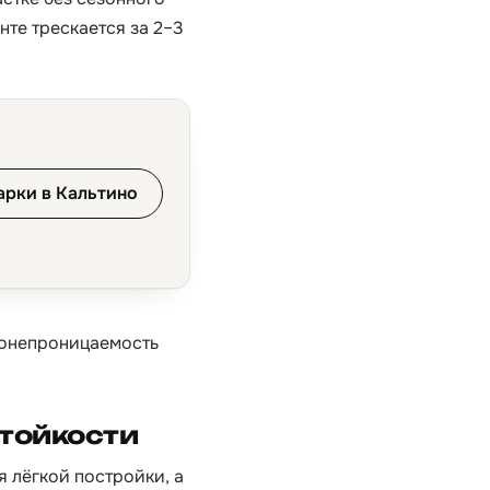
те трескается за 2–3
арки в Кальтино
донепроницаемость
стойкости
я лёгкой постройки, а