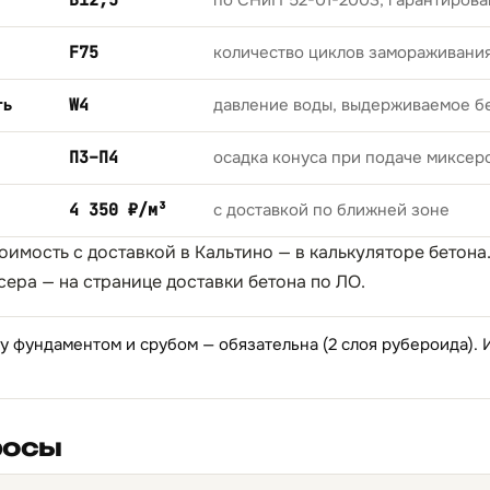
B12,5
по СНиП 52-01-2003, гарантирова
F75
количество циклов замораживани
ть
W4
давление воды, выдерживаемое б
П3–П4
осадка конуса при подаче миксер
4 350 ₽/м³
с доставкой по ближней зоне
тоимость с доставкой в Кальтино — в
калькуляторе бетона
сера — на странице
доставки бетона по ЛО
.
 фундаментом и срубом — обязательна (2 слоя рубероида).
росы