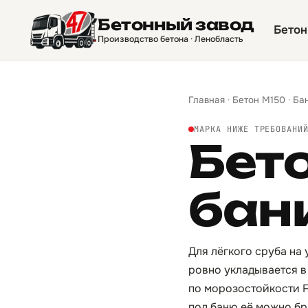
Бетонный завод
Бетон
Производство бетона · Ленобласть
Главная
·
Бетон М150
·
Ба
МАРКА НИЖЕ ТРЕБОВАНИ
Бет
бан
Для лёгкого сруба на 
ровно укладывается в
по морозостойкости F
под баню её можно бр