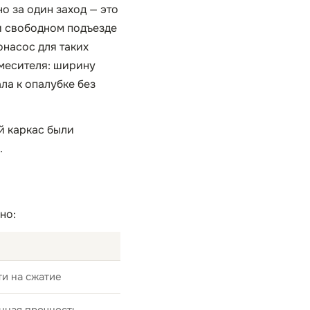
о за один заход — это
и свободном подъезде
онасос для таких
смесителя: ширину
ла к опалубке без
й каркас были
.
но:
и на сжатие