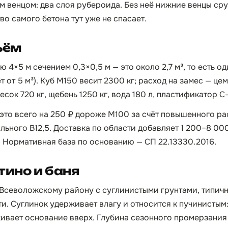
 венцом: два слоя рубероида. Без неё нижние венцы ср
во самого бетона тут уже не спасает.
ъём
ю 4×5 м сечением 0,3×0,5 м — это около 2,7 м³, то есть о
т от 5 м³). Куб М150 весит 2300 кг; расход на замес — цем
сок 720 кг, щебень 1250 кг, вода 180 л, пластификатор С-3
 это всего на 250 ₽ дороже М100 за счёт повышенного ра
льного B12,5. Доставка по области добавляет 1 200–8 000
. Нормативная база по основанию — СП 22.13330.2016.
тино и баня
 Всеволожскому району с суглинистыми грунтами, типич
и. Суглинок удерживает влагу и относится к пучинистым
ивает основание вверх. Глубина сезонного промерзания 