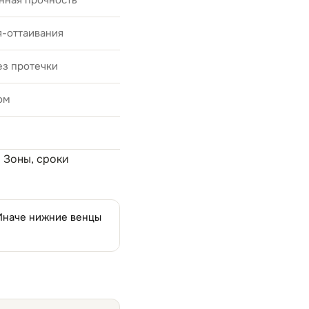
нная прочность
я-оттаивания
ез протечки
ом
. Зоны, сроки
 Иначе нижние венцы