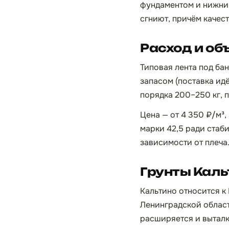
фундаментом и нижним
сгниют, причём качест
Расход и об
Типовая лента под бан
запасом (поставка идё
порядка 200–250 кг, пе
Цена — от 4 350 ₽/м³,
марки 42,5 ради стаби
зависимости от плеча
Грунты Каль
Кальтино относится к
Ленинградской област
расширяется и выталк