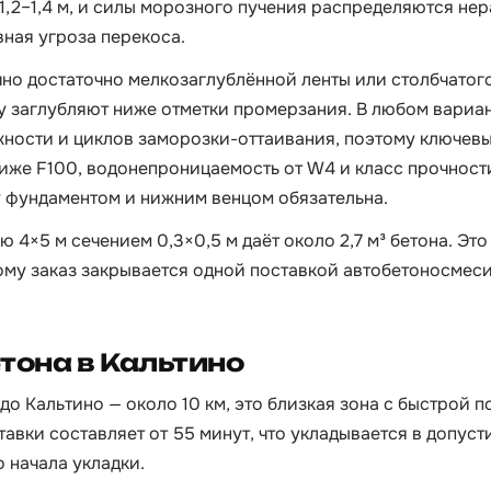
1,2–1,4 м, и силы морозного пучения распределяются не
вная угроза перекоса.
но достаточно мелкозаглублённой ленты или столбчатог
у заглубляют ниже отметки промерзания. В любом вариан
ности и циклов заморозки-оттаивания, поэтому ключев
иже F100, водонепроницаемость от W4 и класс прочности 
 фундаментом и нижним венцом обязательна.
ю 4×5 м сечением 0,3×0,5 м даёт около 2,7 м³ бетона. Эт
ому заказ закрывается одной поставкой автобетоносмес
тона в Кальтино
до Кальтино — около 10 км, это близкая зона с быстрой 
тавки составляет от 55 минут, что укладывается в допус
 начала укладки.