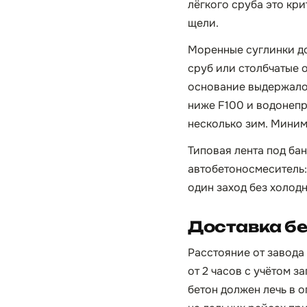
лёгкого сруба это кр
щели.
Моренные суглинки до
сруб или столбчатые 
основание выдержало 
ниже F100 и водонепр
несколько зим. Миним
Типовая лента под бан
автобетоносмеситель:
один заход без холод
Доставка бе
Расстояние от завода
от 2 часов с учётом 
бетон должен лечь в о