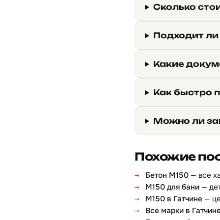
Сколько стои
Подходит ли
Какие докуме
Как быстро п
Можно ли за
Похожие по
Бетон М150
— все х
М150 для бани
— дет
М150 в Гатчине
— це
Все марки в Гатчин