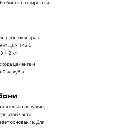
уба быстро отсыреют и
дин рейс миксера с
ент ЦЕМ I 42,5
 1–2 кг.
схода цемента и
 ₽ на куб в
бани
носительно несущие,
для этой части
вает основание. Для