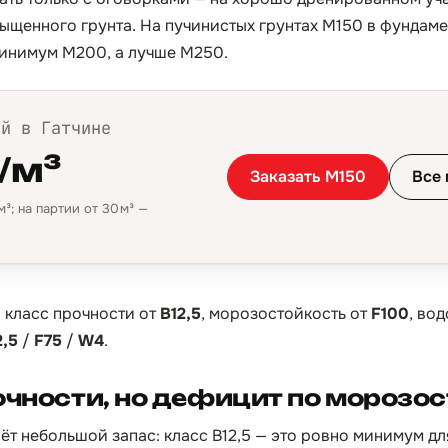
щенного грунта. На пучинистых грунтах М150 в фундамен
минимум М200, а лучше М250.
ой в Гатчине
/м³
Заказать М150
Все 
³; на партии от 30 м³ —
:
класс прочности от
B12,5
, морозостойкость от
F100
, во
2,5
/
F75
/
W4
.
очности, но дефицит по морозо
ёт небольшой запас: класс B12,5 — это ровно минимум дл