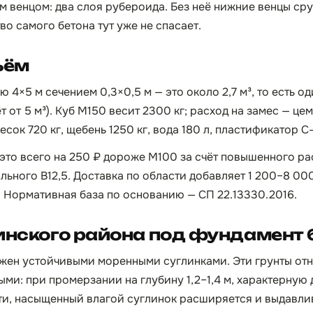
 венцом: два слоя рубероида. Без неё нижние венцы ср
во самого бетона тут уже не спасает.
ъём
ю 4×5 м сечением 0,3×0,5 м — это около 2,7 м³, то есть о
т от 5 м³). Куб М150 весит 2300 кг; расход на замес — цем
сок 720 кг, щебень 1250 кг, вода 180 л, пластификатор С-3
 это всего на 250 ₽ дороже М100 за счёт повышенного ра
льного B12,5. Доставка по области добавляет 1 200–8 000
. Нормативная база по основанию — СП 22.13330.2016.
инского района под фундамент 
жен устойчивыми моренными суглинками. Эти грунты от
ми: при промерзании на глубину 1,2–1,4 м, характерную 
и, насыщенный влагой суглинок расширяется и выдавли