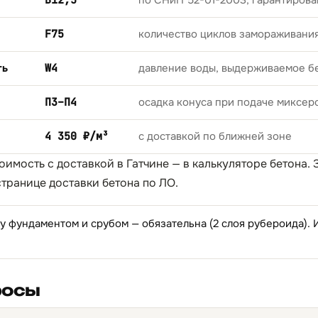
B12,5
по СНиП 52-01-2003, гарантирова
F75
количество циклов замораживани
ть
W4
давление воды, выдерживаемое б
П3–П4
осадка конуса при подаче миксер
4 350 ₽/м³
с доставкой по ближней зоне
оимость с доставкой в Гатчине — в
калькуляторе бетона
.
странице
доставки бетона по ЛО
.
 фундаментом и срубом — обязательна (2 слоя рубероида).
росы