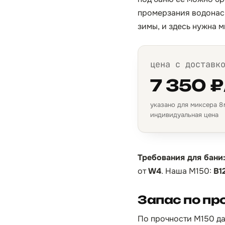
промерзания водонасы
зимы, и здесь нужна 
цена с доставк
7 350 ₽
указано для миксера 8 м
индивидуальная цена
Требования для бани
от
W4
. Наша М150:
B1
Запас по пр
По прочности М150 да