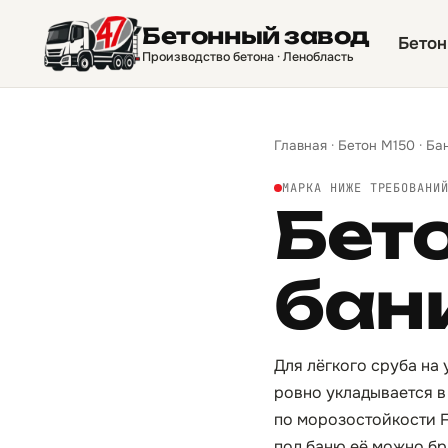
Бетонный завод
Бетон
Производство бетона · Ленобласть
Главная
·
Бетон М150
·
Ба
МАРКА НИЖЕ ТРЕБОВАНИ
Бет
бан
Для лёгкого сруба на 
ровно укладывается в
по морозостойкости F
под баню её можно бр