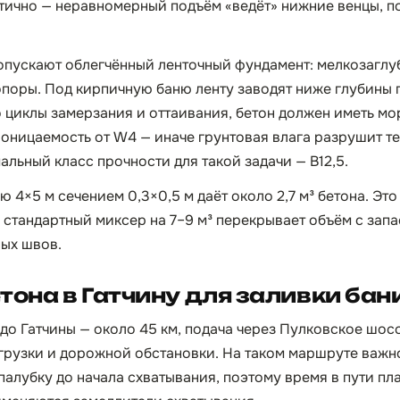
итично — неравномерный подъём «ведёт» нижние венцы, 
пускают облегчённый ленточный фундамент: мелкозаглу
опоры. Под кирпичную баню ленту заводят ниже глубины
циклы замерзания и оттаивания, бетон должен иметь мо
оницаемость от W4 — иначе грунтовая влага разрушит т
альный класс прочности для такой задачи — B12,5.
ю 4×5 м сечением 0,3×0,5 м даёт около 2,7 м³ бетона. Эт
 стандартный миксер на 7–9 м³ перекрывает объём с запа
ных швов.
тона в Гатчину для заливки бан
 до Гатчины — около 45 км, подача через Пулковское шос
загрузки и дорожной обстановки. На таком маршруте важн
палубку до начала схватывания, поэтому время в пути пл