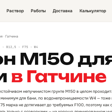
Раствор
Работы
Доставка
Калькулятор
ня
·
Гатчина
Й · B12,5 · F75 · W4
он М150 дл
и
в Гатчине
устойчивом непучинистом грунте М150 в целом проходит: 
 минимум для бани, по водонепроницаемости W4 — тоже 
75 марка не дотягивает до требуемых F100, поэтому как 
ать только с оговорками — на хорошо дренированном уча