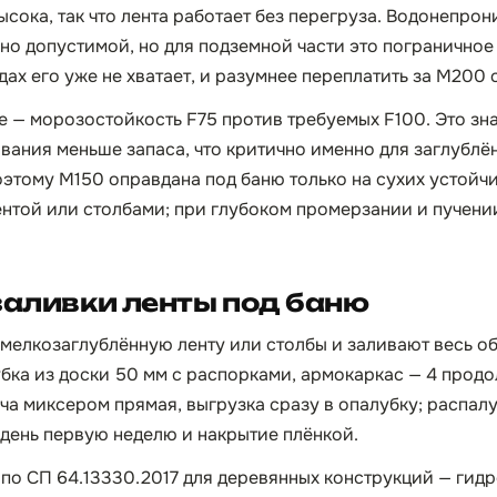
ысока, так что лента работает без перегруза. Водонепро
но допустимой, но для подземной части это пограничное
дах его уже не хватает, и разумнее переплатить за М200
 — морозостойкость F75 против требуемых F100. Это зна
ания меньше запаса, что критично именно для заглублё
оэтому М150 оправдана под баню только на сухих устойчи
нтой или столбами; при глубоком промерзании и пучени
заливки ленты под баню
 мелкозаглублённую ленту или столбы и заливают весь об
бка из доски 50 мм с распорками, армокаркас — 4 прод
ча миксером прямая, выгрузка сразу в опалубку; распалу
 день первую неделю и накрытие плёнкой.
по СП 64.13330.2017 для деревянных конструкций — гид