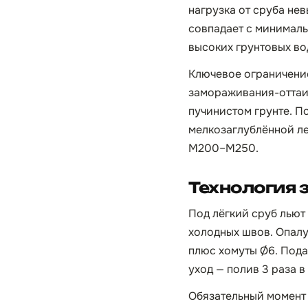
нагрузка от сруба нев
совпадает с минималь
высоких грунтовых во
Ключевое ограничение
замораживания-оттаив
пучинистом грунте. П
мелкозаглублённой ле
М200–М250.
Технология 
Под лёгкий сруб льют
холодных швов. Опалу
плюс хомуты Ø6. Пода
уход — полив 3 раза в
Обязательный момент 