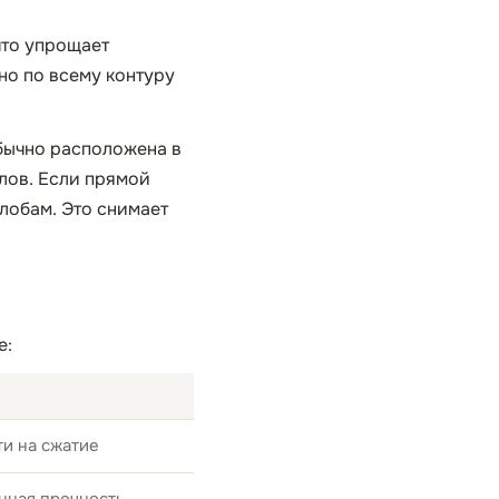
что упрощает
но по всему контуру
обычно расположена в
глов. Если прямой
лобам. Это снимает
е:
и на сжатие