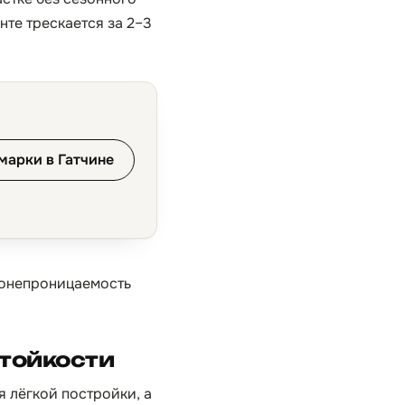
те трескается за 2–3
марки в Гатчине
донепроницаемость
стойкости
я лёгкой постройки, а