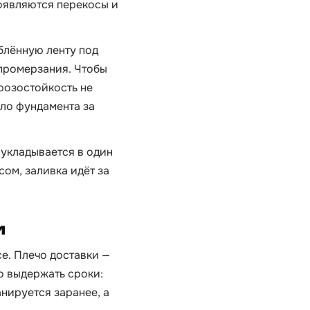
появляются перекосы и
блённую ленту под
 промерзания. Чтобы
розостойкость не
ело фундамента за
о укладывается в один
сом, заливка идёт за
и
се. Плечо доставки —
о выдержать сроки:
анируется заранее, а