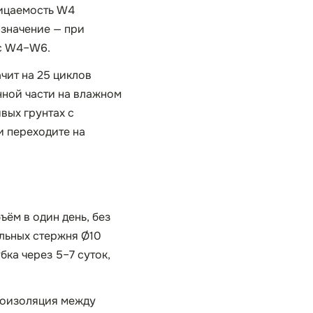
ницаемость W4
 значение — при
 с W4–W6.
чит на 25 циклов
нной части на влажном
вых грунтах с
и переходите на
ъём в один день, без
ольных стержня Ø10
бка через 5–7 суток,
роизоляция между