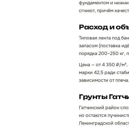
фундаментом и нижним
сгниют, причём качест
Расход и об
Типовая лента под бан
запасом (поставка идё
порядка 200–250 кг, пе
Цена — от 4 350 ₽/м³,
марки 42,5 ради стаби
зависимости от плеча
Грунты Гатч
Гатчинский район сло
но остаются пучинисты
Ленинградской област