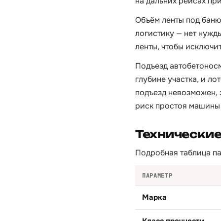
на дальних рейсах пр
Объём ленты под баню
логистику — нет нужд
ленты, чтобы исключи
Подъезд автобетоносм
глубине участка, и ло
подъезд невозможен, 
риск простоя машины 
Технические
Подробная таблица па
ПАРАМЕТР
Марка