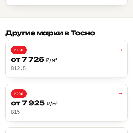
Другие марки в Тосно
→
М150
от 7 725
₽/м³
B12,5
→
М200
от 7 925
₽/м³
B15