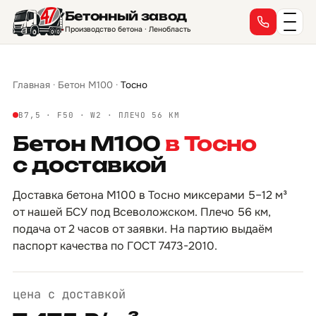
Бетонный завод
→
→
→
→
→
→
→
→
→
→
→
→
→
→
→
→
Производство бетона · Ленобласть
Главная
·
Бетон М100
·
Тосно
B7,5 · F50 · W2 · ПЛЕЧО 56 КМ
Бетон М100
в Тосно
с доставкой
Доставка бетона М100 в Тосно миксерами 5–12 м³
от нашей БСУ под Всеволожском. Плечо 56 км,
подача от 2 часов от заявки. На партию выдаём
паспорт качества по ГОСТ 7473-2010.
цена с доставкой