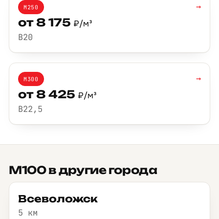
→
М250
от 8 175
₽/м³
B20
→
М300
от 8 425
₽/м³
B22,5
М100 в другие города
Всеволожск
5 км