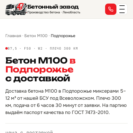
Бетонный завод
→
→
→
→
→
→
→
→
→
→
→
→
→
→
→
→
Производство бетона · Ленобласть
Главная
·
Бетон М100
·
Подпорожье
B7,5 · F50 · W2 · ПЛЕЧО 300 КМ
Бетон М100
в
Подпорожье
с доставкой
Доставка бетона М100 в Подпорожье миксерами 5–
12 м³ от нашей БСУ под Всеволожском. Плечо 300
км, подача от 6 часов 30 минут от заявки. На партию
выдаём паспорт качества по ГОСТ 7473-2010.
цена с доставкой