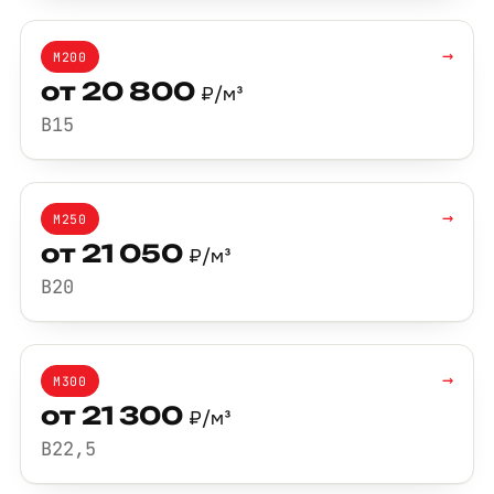
→
М200
от 20 800
₽/м³
B15
→
М250
от 21 050
₽/м³
B20
→
М300
от 21 300
₽/м³
B22,5