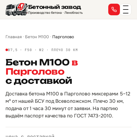
Бетонный завод
→
→
→
→
→
→
→
→
→
→
→
→
→
→
→
→
Производство бетона · Ленобласть
Главная
·
Бетон М100
·
Парголово
B7,5 · F50 · W2 · ПЛЕЧО 30 КМ
Бетон М100
в
Парголово
с доставкой
Доставка бетона М100 в Парголово миксерами 5–12
м³ от нашей БСУ под Всеволожском. Плечо 30 км,
подача от 1 часа 30 минут от заявки. На партию
выдаём паспорт качества по ГОСТ 7473-2010.
цена с доставкой