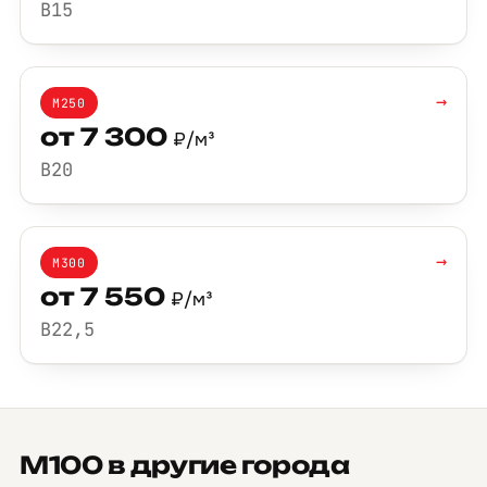
B15
→
М250
от 7 300
₽/м³
B20
→
М300
от 7 550
₽/м³
B22,5
М100 в другие города