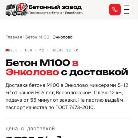
Бетонный завод
→
→
→
→
→
→
→
→
→
→
→
→
→
→
→
→
Производство бетона · Ленобласть
Главная
·
Бетон М100
·
Энколово
B7,5 · F50 · W2 · ПЛЕЧО 12 КМ
Бетон М100
в
Энколово
с доставкой
Доставка бетона М100 в Энколово миксерами 5–12
м³ от нашей БСУ под Всеволожском. Плечо 12 км,
подача от 55 минут от заявки. На партию выдаём
паспорт качества по ГОСТ 7473-2010.
цена с доставкой