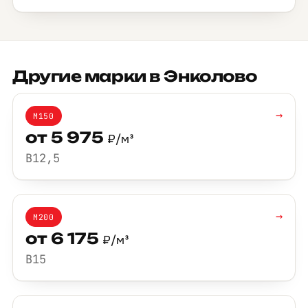
Другие марки в Энколово
→
М150
от 5 975
₽/м³
B12,5
→
М200
от 6 175
₽/м³
B15