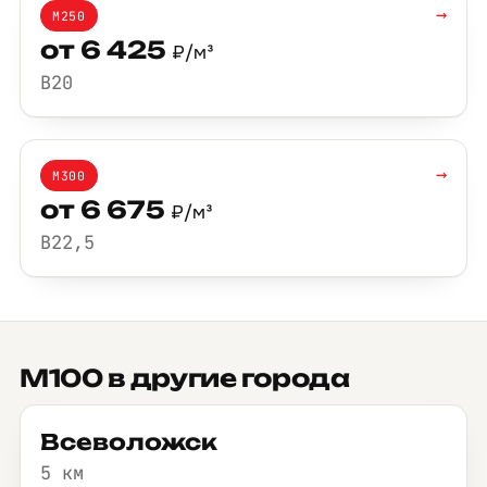
→
М250
от 6 425
₽/м³
B20
→
М300
от 6 675
₽/м³
B22,5
М100 в другие города
Всеволожск
5 км