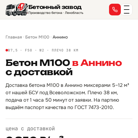
Бетонный завод
→
→
→
→
→
→
→
→
→
→
→
→
→
→
→
→
Производство бетона · Ленобласть
Главная
·
Бетон М100
·
Аннино
B7,5 · F50 · W2 · ПЛЕЧО 38 КМ
Бетон М100
в Аннино
с доставкой
Доставка бетона М100 в Аннино миксерами 5–12 м³
от нашей БСУ под Всеволожском. Плечо 38 км,
подача от 1 часа 50 минут от заявки. На партию
выдаём паспорт качества по ГОСТ 7473-2010.
цена с доставкой