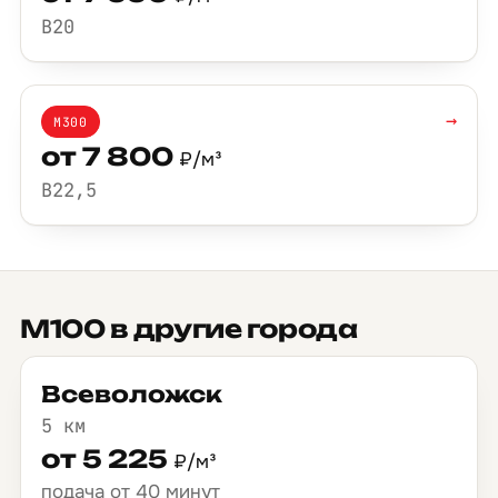
B20
→
М300
от 7 800
₽/м³
B22,5
М100 в другие города
Всеволожск
5 км
от 5 225
₽/м³
подача от 40 минут