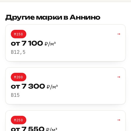
Другие марки в Аннино
→
М150
от 7 100
₽/м³
B12,5
→
М200
от 7 300
₽/м³
B15
→
М250
от 7 550
₽/м³