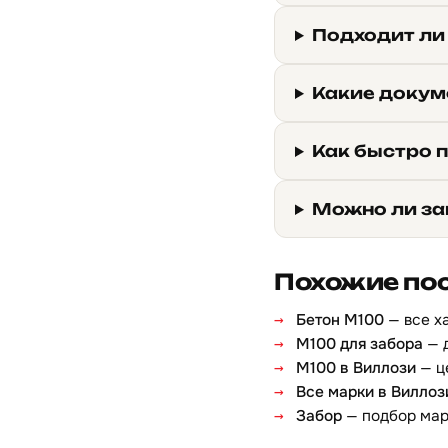
Подходит ли
Какие докум
Как быстро 
Можно ли за
Похожие по
Бетон М100
— все х
М100 для забора
— 
М100 в Виллози
— ц
Все марки в Виллоз
Забор
— подбор ма