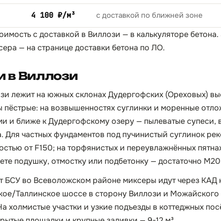
4 100 ₽/м³
с доставкой по ближней зоне
тоимость с доставкой в Виллози — в
калькуляторе бетона
.
сера — на странице
доставки бетона по ЛО
.
 в Виллози
зи лежит на южных склонах Дудергофских (Ореховых) вы
ы пёстрые: на возвышенностях суглинки и моренные отло
ми и ближе к Дудергофскому озеру — пылеватые супеси,
а. Для частных фундаментов под пучинистый суглинок р
костью от F150; на торфянистых и переувлажнённых пятна
аете подушку, отмостку или подбетонку — достаточно М20
т БСУ во Всеволожском районе миксеры идут через КАД 
кое/Таллинское шоссе в сторону Виллози и Можайского —
 На холмистые участки и узкие подъезды в коттеджных по
крытые площадки и крупные заливки — 9-12 м³.