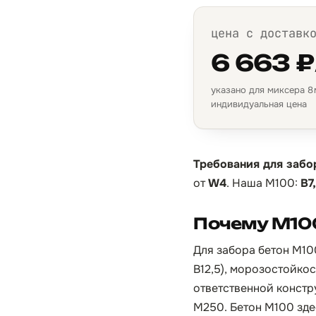
цена с доставк
6 663 ₽
указано для миксера 8 м
индивидуальная цена
Требования для забо
от
W4
. Наша М100:
B7
Почему М10
Для забора бетон М10
B12,5), морозостойко
ответственной констр
М250. Бетон М100 зде