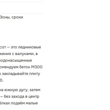
 Зоны, сроки
сот — это ледниковые
жения с валунами, в
 водонасыщенные
екомендуем бетон М300
х закладывайте плиту
0.
на южную дугу, затем
 без захода в центр
сёлках подаём малые