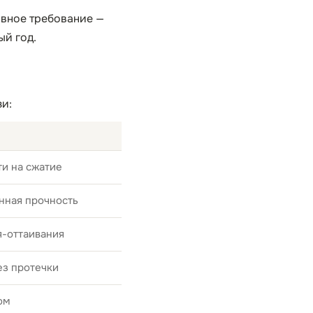
авное требование —
ый год.
зи:
и на сжатие
нная прочность
я-оттаивания
ез протечки
ом