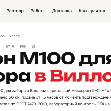
Раствор
Работы
Доставка
Калькулятор
бор
·
Виллози
Й · B7,5 · F50 · W2
он М100 дл
ора
в Вилл
0 для забора в Виллози с доставкой миксером 5–12 м³ о
ечо 50 км, подача от 1,5 часов от момента подтверждени
ества по ГОСТ 7473-2010, лабораторный контроль ОТК на 