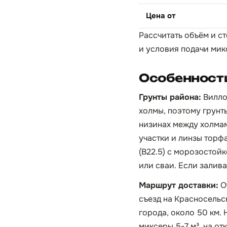
Цена от
Рассчитать объём и с
и условия подачи мик
Особенности
Грунты района:
Вилло
холмы, поэтому грунт
низинах между холма
участки и линзы торф
(B22.5) с морозостой
или сваи. Если залив
Маршрут доставки:
О
съезд на Красносельс
города, около 50 км.
миксеры 5-7 м³, на от