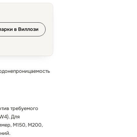
марки в Виллози
водонепроницаемость
отив требуемого
W4). Для
имер, М150, М200,
ний.