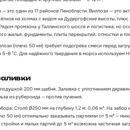
— это один из 17 районов Ленобласти. Виллози — это ак
ёлков на холмах с видом на Дудергофские высоты, плюс
 Рядом промзона у Таллинского шоссе и логистика, но ос
ого жилья: фундаменты, плиты перекрытий, отмостки и п
лози (плечо 50 км) требует подогрева смеси перед загру
а 5–8 °C. Для надёжного твердения в мороз используем
заливки
 подушкой 200 мм щебня. Заливка с уплотнением деревя
ьза из рубероида — против пучения.
ора: Столб Ø250 мм на глубину 1,2 м: 0,06 м³. На забор и
чо 50 км) оптимально заказывать партиями от 5 м³ — мик
 стройки и малых партий до 5 м³ возможна частичная заг