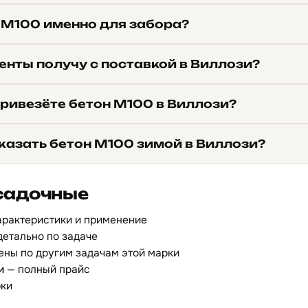
 М100 именно для забора?
енты получу с поставкой в Виллози?
привезёте бетон М100 в Виллози?
казать бетон М100 зимой в Виллози?
садочные
арактеристики и применение
детально по задаче
ены по другим задачам этой марки
и
— полный прайс
рки