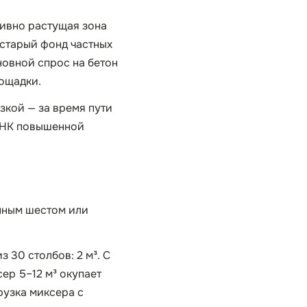
тивно растущая зона
 старый фонд частных
новной спрос на бетон
лощадки.
зкой — за время пути
 ННК повышенной
нным шестом или
з 30 столбов: 2 м³. С
сер 5–12 м³ окупает
рузка миксера с