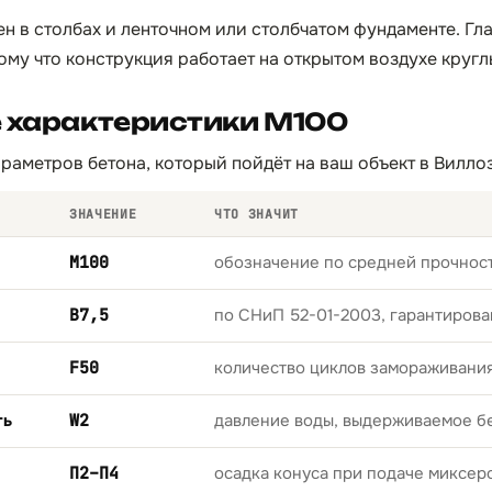
ен в столбах и ленточном или столбчатом фундаменте. Гл
ому что конструкция работает на открытом воздухе кругл
е характеристики М100
раметров бетона, который пойдёт на ваш объект в Вилло
ЗНАЧЕНИЕ
ЧТО ЗНАЧИТ
М100
обозначение по средней прочност
B7,5
по СНиП 52-01-2003, гарантирова
F50
количество циклов замораживани
ть
W2
давление воды, выдерживаемое б
П2–П4
осадка конуса при подаче миксер