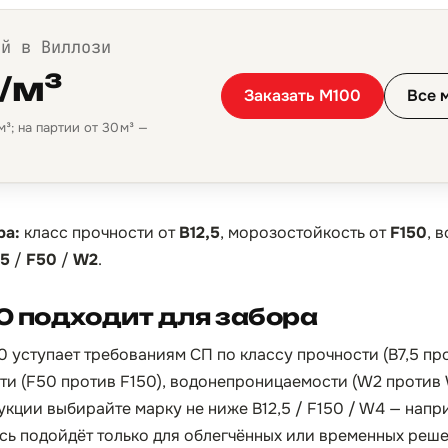
ой в Виллози
/м³
Заказать М100
Все 
³; на партии от 30 м³ —
ра:
класс прочности от
B12,5
, морозостойкость от
F150
, 
,5
/
F50
/
W2
.
0 подходит для забора
0 уступает требованиям СП по классу прочности (B7,5 пр
сти (F50 против F150), водонепроницаемости (W2 против 
укции выбирайте марку не ниже B12,5 / F150 / W4 — напр
сь подойдёт только для облегчённых или временных реше