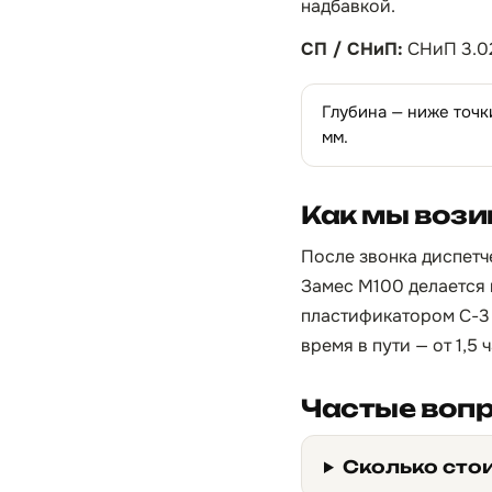
надбавкой.
СП / СНиП:
СНиП 3.02
Глубина — ниже точк
мм.
Как мы вози
После звонка диспетче
Замес М100 делается 
пластификатором С-3 
время в пути — от 1,5
Частые воп
Сколько сто