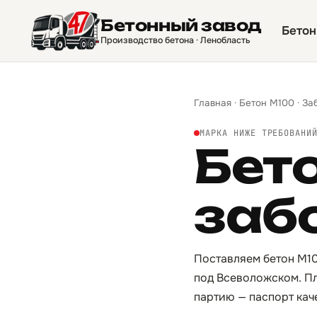
Бетонный завод
Бетон
Производство бетона · Ленобласть
Главная
·
Бетон М100
·
За
МАРКА НИЖЕ ТРЕБОВАНИ
Бет
заб
Поставляем бетон М10
под Всеволожском. Пл
партию — паспорт кач