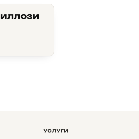
Виллози
УСЛУГИ