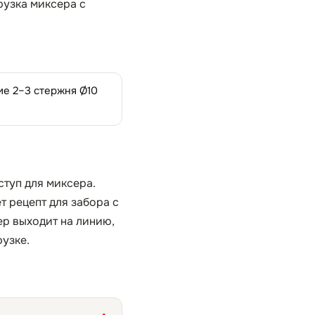
рузка миксера с
ие 2–3 стержня Ø10
ступ для миксера.
 рецепт для забора с
ер выходит на линию,
рузке.