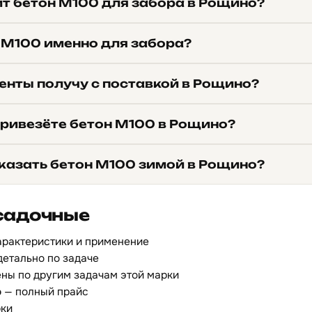
ит бетон М100 для забора в Рощино?
 М100 именно для забора?
енты получу с поставкой в Рощино?
привезёте бетон М100 в Рощино?
казать бетон М100 зимой в Рощино?
садочные
арактеристики и применение
детально по задаче
ны по другим задачам этой марки
о
— полный прайс
рки