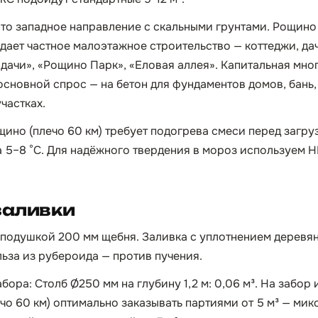
то западное направление с скальными грунтами. Рощино
адает частное малоэтажное строительство — коттеджи, да
дачи», «Рощино Парк», «Еловая аллея». Капитальная мно
 основной спрос — на бетон для фундаментов домов, бань
частках.
щино (плечо 60 км) требует подогрева смеси перед загру
а 5–8 °C. Для надёжного твердения в мороз используем
заливки
 подушкой 200 мм щебня. Заливка с уплотнением деревя
ьза из рубероида — против пучения.
ора: Столб Ø250 мм на глубину 1,2 м: 0,06 м³. На забор и
чо 60 км) оптимально заказывать партиями от 5 м³ — микс