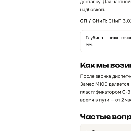
доставку. Для частной
надбавкой.
СП / СНиП:
СНиП 3.02
Глубина — ниже точк
мм.
Как мы вози
После звонка диспетч
Замес М100 делается 
пластификатором С-3 
время в пути — от 2 ч
Частые воп