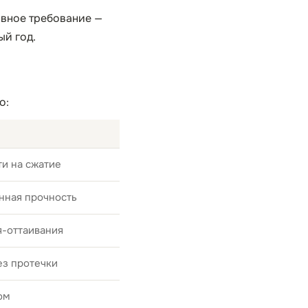
авное требование —
ый год.
о:
и на сжатие
нная прочность
я-оттаивания
ез протечки
ом