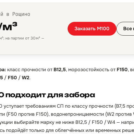
ой в Рощино
/м³
Заказать М100
Все 
³; на партии от 30 м³ —
ра:
класс прочности от
B12,5
, морозостойкость от
F150
, 
,5
/
F50
/
W2
.
0 подходит для забора
0 уступает требованиям СП по классу прочности (B7,5 пр
сти (F50 против F150), водонепроницаемости (W2 против 
укции выбирайте марку не ниже B12,5 / F150 / W4 — напр
сь подойдёт только для облегчённых или временных реше