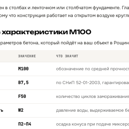
ен в столбах и ленточном или столбчатом фундаменте. Гл
ому что конструкция работает на открытом воздухе кругл
е характеристики М100
раметров бетона, который пойдёт на ваш объект в Рощин
ЗНАЧЕНИЕ
ЧТО ЗНАЧИТ
М100
обозначение по средней прочност
B7,5
по СНиП 52-01-2003, гарантирова
F50
количество циклов замораживани
ть
W2
давление воды, выдерживаемое б
П2–П4
осадка конуса при подаче миксер