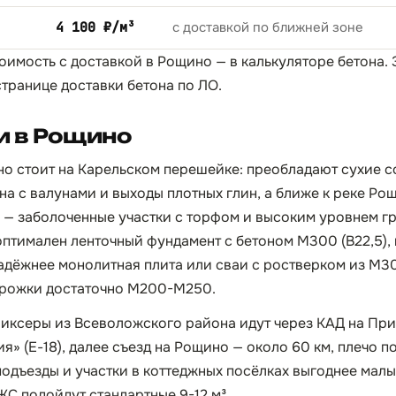
4 100 ₽/м³
с доставкой по ближней зоне
тоимость с доставкой в Рощино — в
калькуляторе бетона
.
странице
доставки бетона по ЛО
.
и в Рощино
о стоит на Карельском перешейке: преобладают сухие с
на с валунами и выходы плотных глин, а ближе к реке Ро
— заболоченные участки с торфом и высоким уровнем гр
птимален ленточный фундамент с бетоном М300 (B22,5), 
адёжнее монолитная плита или сваи с ростверком из М
дорожки достаточно М200-М250.
иксеры из Всеволожского района идут через КАД на Пр
я» (Е-18), далее съезд на Рощино — около 60 км, плечо по
подъезды и участки в коттеджных посёлках выгоднее малы
С подойдут стандартные 9-12 м³.