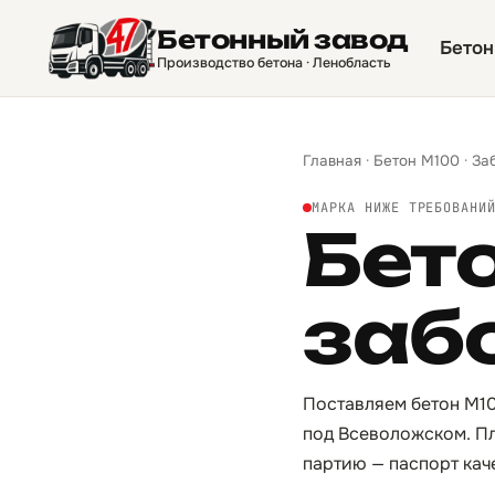
Бетонный завод
Бетон
Производство бетона · Ленобласть
Главная
·
Бетон М100
·
За
МАРКА НИЖЕ ТРЕБОВАНИ
Бет
заб
Поставляем бетон М10
под Всеволожском. Пл
партию — паспорт кач