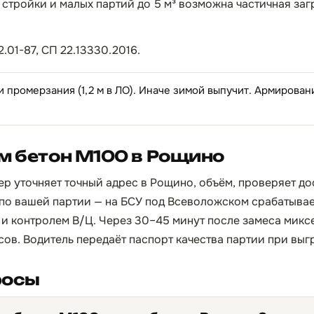
 стройки и малых партий до 5 м³ возможна частичная заг
.01-87, СП 22.13330.2016.
и промерзания (1,2 м в ЛО). Иначе зимой выпучит. Армирован
м бетон М100 в Рощино
ер уточняет точный адрес в Рощино, объём, проверяет до
по вашей партии — на БСУ под Всеволожском срабатывает
и контролем В/Ц. Через 30–45 минут после замеса микс
асов. Водитель передаёт паспорт качества партии при выг
росы