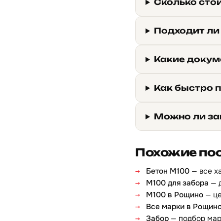
Сколько сто
Подходит ли
Какие докум
Как быстро 
Можно ли за
Похожие по
Бетон М100
— все х
М100 для забора
— 
М100 в Рощино
— це
Все марки в Рощин
Забор
— подбор ма