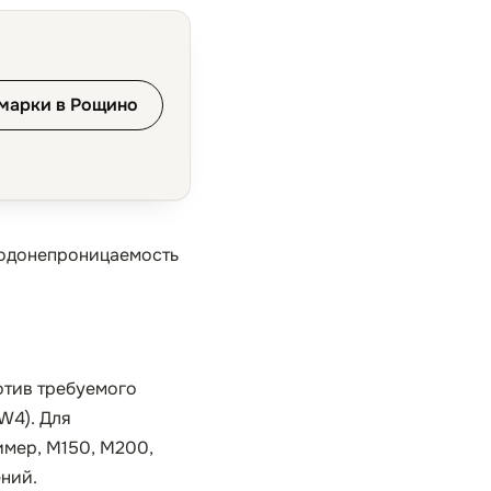
марки в Рощино
водонепроницаемость
отив требуемого
W4). Для
имер, М150, М200,
ний.