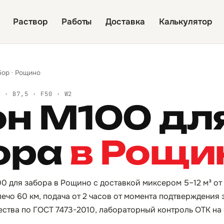
Раствор
Работы
Доставка
Калькулятор
бор
·
Рощино
Й · B7,5 · F50 · W2
он М100 дл
ора
в Рощи
0 для забора в Рощино с доставкой миксером 5–12 м³ от
ечо 60 км, подача от 2 часов от момента подтверждения 
ества по ГОСТ 7473-2010, лабораторный контроль ОТК на 