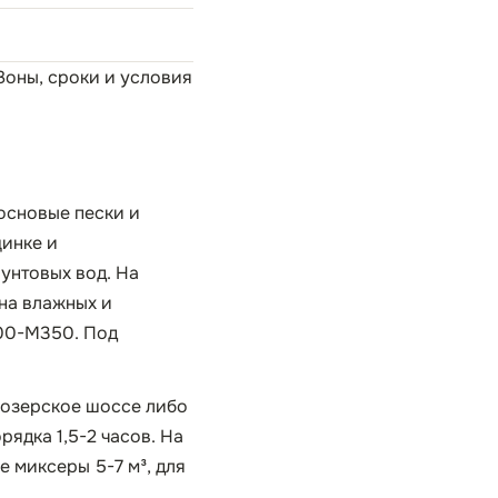
 Зоны, сроки и условия
основые пески и
щинке и
унтовых вод. На
на влажных и
300-М350. Под
иозерское шоссе либо
рядка 1,5-2 часов. На
е миксеры 5-7 м³, для