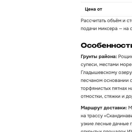
Цена от
Рассчитать объём и с
подачи миксера — на 
Особенност
Грунты района:
Рощин
супеси, местами море
Гладышевскому озеру 
песчаном основании о
торфянистых пятнах н
отмостки, стяжки и 
Маршрут доставки:
М
на трассу «Скандинави
узкие лесные дачные 
открытых площадок ИЖ