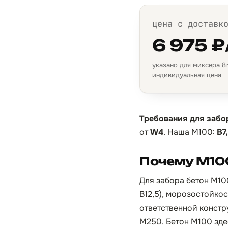
цена с доставк
6 975 ₽
указано для миксера 8 м
индивидуальная цена
Требования для забо
от
W4
. Наша М100:
B7
Почему М10
Для забора бетон М10
B12,5), морозостойко
ответственной констр
М250. Бетон М100 зде