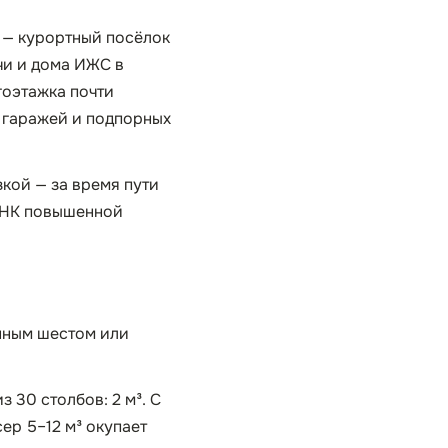
 — курортный посёлок
чи и дома ИЖС в
гоэтажка почти
, гаражей и подпорных
зкой — за время пути
 ННК повышенной
нным шестом или
з 30 столбов: 2 м³. С
ер 5–12 м³ окупает