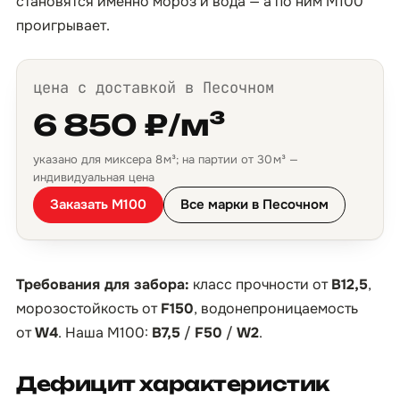
становятся именно мороз и вода — а по ним М100
проигрывает.
цена с доставкой в Песочном
6 850 ₽/м³
указано для миксера 8 м³; на партии от 30 м³ —
индивидуальная цена
Заказать М100
Все марки в Песочном
Требования для забора:
класс прочности от
B12,5
,
морозостойкость от
F150
, водонепроницаемость
от
W4
. Наша М100:
B7,5
/
F50
/
W2
.
Дефицит характеристик