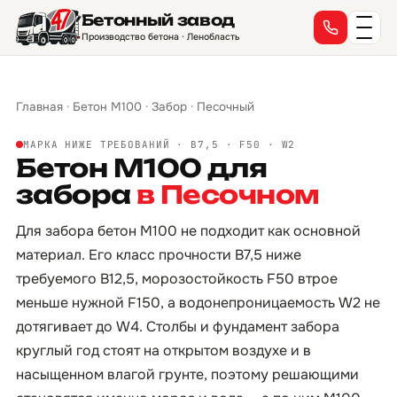
Бетонный завод
Производство бетона · Ленобласть
Главная
·
Бетон М100
·
Забор
·
Песочный
МАРКА НИЖЕ ТРЕБОВАНИЙ · B7,5 · F50 · W2
Бетон М100 для
забора
в Песочном
Для забора бетон М100 не подходит как основной
материал. Его класс прочности B7,5 ниже
требуемого B12,5, морозостойкость F50 втрое
меньше нужной F150, а водонепроницаемость W2 не
дотягивает до W4. Столбы и фундамент забора
круглый год стоят на открытом воздухе и в
насыщенном влагой грунте, поэтому решающими