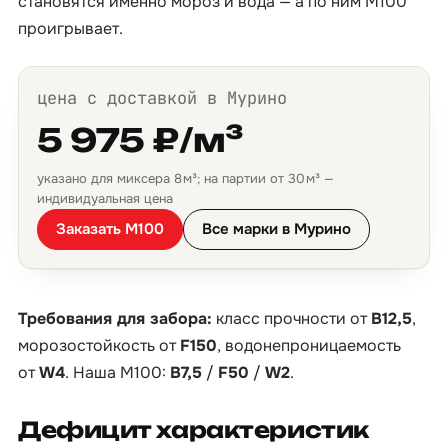
становятся именно мороз и вода — а по ним М100
проигрывает.
цена с доставкой в Мурино
5 975 ₽/м³
указано для миксера 8 м³; на партии от 30 м³ —
индивидуальная цена
Заказать М100
Все марки в Мурино
Требования для забора:
класс прочности от
B12,5
,
морозостойкость от
F150
, водонепроницаемость
от
W4
. Наша М100:
B7,5
/
F50
/
W2
.
Дефицит характеристик