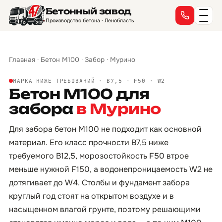
Бетонный завод
Производство бетона · Ленобласть
Главная
·
Бетон М100
·
Забор
·
Мурино
МАРКА НИЖЕ ТРЕБОВАНИЙ · B7,5 · F50 · W2
Бетон М100 для
забора
в Мурино
Для забора бетон М100 не подходит как основной
материал. Его класс прочности B7,5 ниже
требуемого B12,5, морозостойкость F50 втрое
меньше нужной F150, а водонепроницаемость W2 не
дотягивает до W4. Столбы и фундамент забора
круглый год стоят на открытом воздухе и в
насыщенном влагой грунте, поэтому решающими