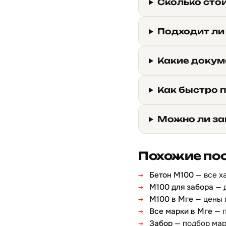
Сколько стои
Подходит ли
Какие докум
Как быстро 
Можно ли за
Похожие по
Бетон М100
— все х
М100 для забора
— 
М100 в Мге
— цены 
Все марки в Мге
— п
Забор
— подбор ма