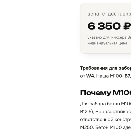
цена с доставк
6 350 
указано для миксера 8 м
индивидуальная цена
Требования для забо
от
W4
. Наша М100:
B7
Почему М10
Для забора бетон М10
B12,5), морозостойко
ответственной констр
М250. Бетон М100 зде