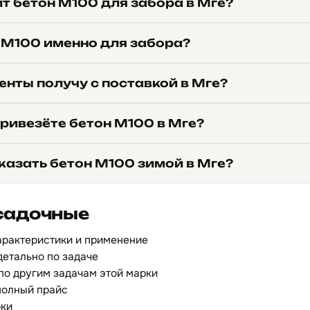
т бетон М100 для забора в Мге?
 М100 именно для забора?
енты получу с поставкой в Мге?
привезёте бетон М100 в Мге?
казать бетон М100 зимой в Мге?
садочные
арактеристики и применение
детально по задаче
по другим задачам этой марки
олный прайс
рки