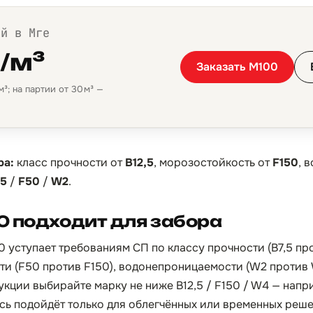
ой в Мге
₽/м³
Заказать М100
³; на партии от 30 м³ —
ра:
класс прочности от
B12,5
, морозостойкость от
F150
, 
,5
/
F50
/
W2
.
0 подходит для забора
0 уступает требованиям СП по классу прочности (B7,5 пр
сти (F50 против F150), водонепроницаемости (W2 против 
укции выбирайте марку не ниже B12,5 / F150 / W4 — напр
сь подойдёт только для облегчённых или временных реше