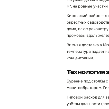
м³, на ровные участк
Кировский район — эт
окрестных садоводств
дома, плюс реконстру
промбазы вдоль желез
Зимняя доставка в Мге
температура падает н
концентрации.
Технология 
Бурение под столбы с
мини-вибратором. Гил
Типовой расход для заб
учётом дальности (пле