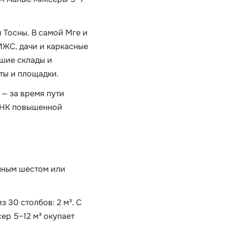
 Тосны. В самой Мге и
ИЖС, дачи и каркасные
ьшие склады и
ты и площадки.
 — за время пути
 ННК повышенной
нным шестом или
з 30 столбов: 2 м³. С
ер 5–12 м³ окупает