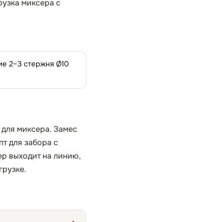
рузка миксера с
ие 2–3 стержня Ø10
 для миксера. Замес
т для забора с
ер выходит на линию,
грузке.