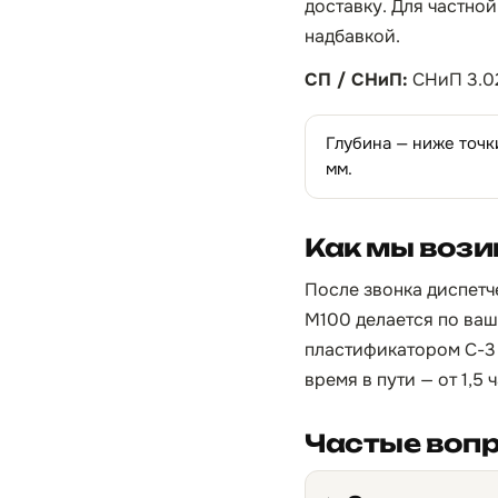
доставку. Для частной
надбавкой.
СП / СНиП:
СНиП 3.02
Глубина — ниже точк
мм.
Как мы вози
После звонка диспетче
М100 делается по ваш
пластификатором С-3 
время в пути — от 1,5
Частые воп