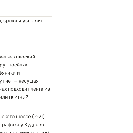
ы, сроки и условия
рельеф плоский,
руг посёлка
фяники и
ут нет — несущая
нах подходит лента из
 или плитный
кого шоссе (Р-21),
 трафика у Кудрово.
ем малые миксеры 5–7