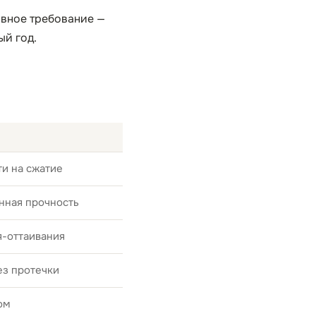
авное требование —
ый год.
и на сжатие
нная прочность
я-оттаивания
ез протечки
ом