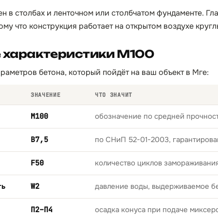
ен в столбах и ленточном или столбчатом фундаменте. Гл
ому что конструкция работает на открытом воздухе кругл
е характеристики М100
раметров бетона, который пойдёт на ваш объект в Мге:
ЗНАЧЕНИЕ
ЧТО ЗНАЧИТ
М100
обозначение по средней прочност
B7,5
по СНиП 52-01-2003, гарантирова
F50
количество циклов замораживани
ть
W2
давление воды, выдерживаемое б
П2–П4
осадка конуса при подаче миксер