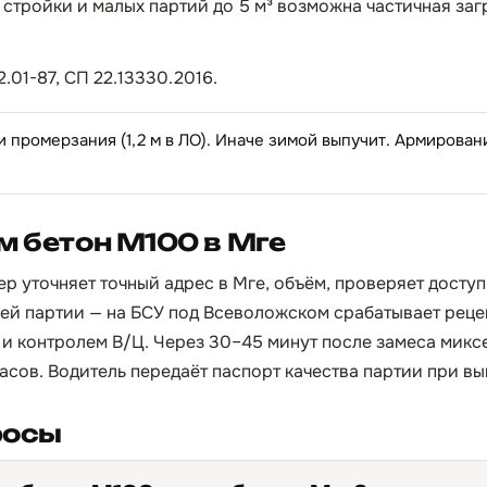
 стройки и малых партий до 5 м³ возможна частичная заг
.01-87, СП 22.13330.2016.
и промерзания (1,2 м в ЛО). Иначе зимой выпучит. Армирован
м бетон М100 в Мге
р уточняет точный адрес в Мге, объём, проверяет доступ
ей партии — на БСУ под Всеволожском срабатывает рецеп
и контролем В/Ц. Через 30–45 минут после замеса микс
 часов. Водитель передаёт паспорт качества партии при вы
росы