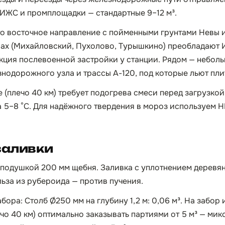
и ИЖС и промплощадки — стандартные 9–12 м³.
о восточное направление с пойменными грунтами Невы и
ах (Михайловский, Пухолово, Турышкино) преобладают 
кция послевоенной застройки у станции. Рядом — небол
нодорожного узла и трассы А-120, под которые льют пли
 (плечо 40 км) требует подогрева смеси перед загрузкой
а 5–8 °C. Для надёжного твердения в мороз используем
заливки
 подушкой 200 мм щебня. Заливка с уплотнением деревя
ьза из рубероида — против пучения.
ора: Столб Ø250 мм на глубину 1,2 м: 0,06 м³. На забор и
чо 40 км) оптимально заказывать партиями от 5 м³ — микс