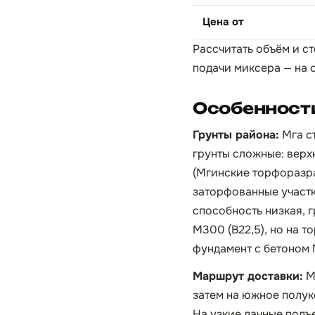
Цена от
Рассчитать объём и с
подачи миксера — на 
Особенности
Грунты района:
Мга с
грунты сложные: верх
(Мгинские торфоразра
заторфованные участк
способность низкая, 
М300 (B22,5), но на 
фундамент с бетоном
Маршрут доставки:
М
затем на южное полук
На узкие дачные подъ