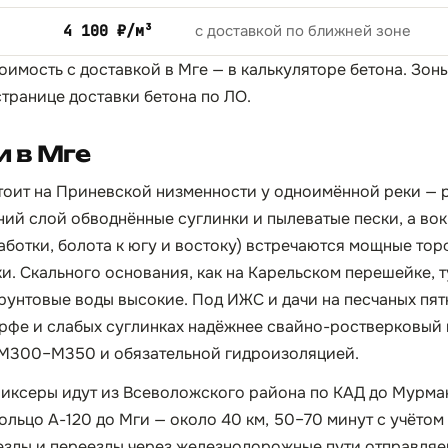
4 100 ₽/м³
с доставкой по ближней зоне
тоимость с доставкой в Мге — в
калькуляторе бетона
. Зон
странице
доставки бетона по ЛО
.
 в Мге
тоит на Приневской низменности у одноимённой реки — 
ний слой обводнённые суглинки и пылеватые пески, а вок
ботки, болота к югу и востоку) встречаются мощные тор
и. Скального основания, как на Карельском перешейке, т
грунтовые воды высокие. Под ИЖС и дачи на песчаных пят
торфе и слабых суглинках надёжнее свайно-ростверковый
 М300–М350 и обязательной гидроизоляцией.
иксеры идут из Всеволожского района по КАД до Мурманс
ольцо А-120 до Мги — около 40 км, 50–70 минут с учётом
езды и переезды через железнодорожные пути отправля