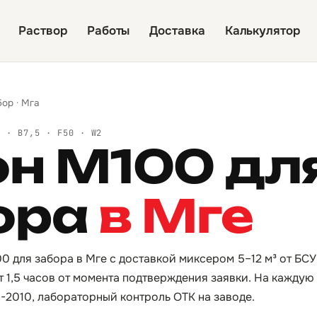
Раствор
Работы
Доставка
Калькулятор
бор
·
Мга
Й · B7,5 · F50 · W2
он М100 дл
ора
в Мге
0 для забора в Мге с доставкой миксером 5–12 м³ от БС
от 1,5 часов от момента подтверждения заявки. На кажду
3-2010, лабораторный контроль ОТК на заводе.