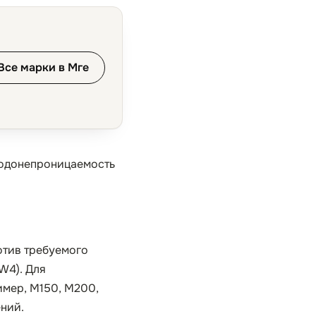
Все марки в Мге
водонепроницаемость
отив требуемого
W4). Для
имер, М150, М200,
ний.