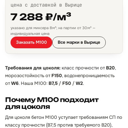
цена с доставкой в Вырице
7 288 ₽/м³
указано для миксера 8 м³; на партии от 30 м³ —
индивидуальная цена
Заказать М100
Все марки в Вырице
Требования для цоколя:
класс прочности от
B20
,
морозостойкость от
F150
, водонепроницаемость
от
W6
. Наша М100:
B7,5
/
F50
/
W2
.
Почему М100 подходит
для цоколя
Для цоколя бетон М100 уступает требованиям СП по
классу прочности (B7,5 против требуемого B20),