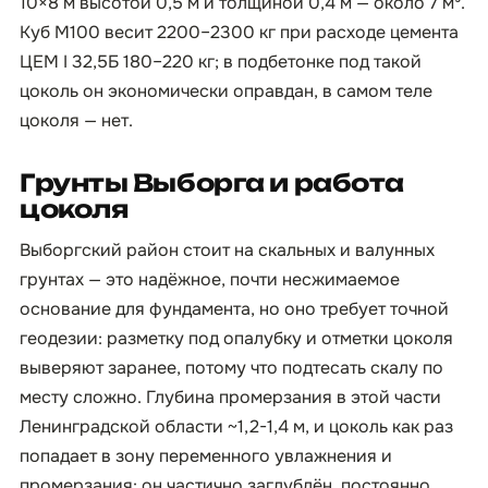
10×8 м высотой 0,5 м и толщиной 0,4 м — около 7 м³.
Куб М100 весит 2200–2300 кг при расходе цемента
ЦЕМ I 32,5Б 180–220 кг; в подбетонке под такой
цоколь он экономически оправдан, в самом теле
цоколя — нет.
Грунты Выборга и работа
цоколя
Выборгский район стоит на скальных и валунных
грунтах — это надёжное, почти несжимаемое
основание для фундамента, но оно требует точной
геодезии: разметку под опалубку и отметки цоколя
выверяют заранее, потому что подтесать скалу по
месту сложно. Глубина промерзания в этой части
Ленинградской области ~1,2-1,4 м, и цоколь как раз
попадает в зону переменного увлажнения и
промерзания: он частично заглублён, постоянно