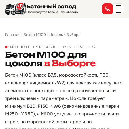
Бетонный завод
Производство бетона · Ленобласть
Главная
·
Бетон М100
·
Цоколь
·
Выборг
МАРКА НИЖЕ ТРЕБОВАНИЙ · B7,5 · F50 · W2
Бетон М100 для
цоколя
в Выборге
Бетон М100 (класс B7,5, морозостойкость F50,
водонепроницаемость W2) для цоколя как несущего
элемента не подходит — он не дотягивает по всем
трём ключевым параметрам. Цоколь требует
минимум B20, F150 и W6 (рекомендованные марки
М250–М350), а М100 уступает по прочности почти
втрое, по морозостойкости втрое и по