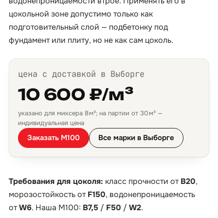
водонепроницаемости втрое. Применять его в
цокольной зоне допустимо только как
подготовительный слой — подбетонку под
фундамент или плиту, но не как сам цоколь.
цена с доставкой в Выборге
10 600 ₽/м³
указано для миксера 8 м³; на партии от 30 м³ —
индивидуальная цена
Заказать М100
Все марки в Выборге
Требования для цоколя:
класс прочности от
B20
,
морозостойкость от
F150
, водонепроницаемость
от
W6
. Наша М100:
B7,5
/
F50
/
W2
.