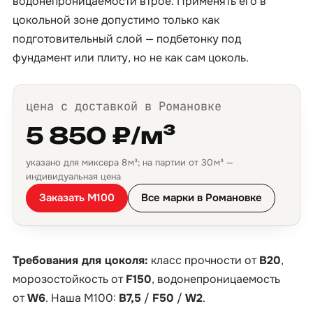
водонепроницаемости втрое. Применять его в
цокольной зоне допустимо только как
подготовительный слой — подбетонку под
фундамент или плиту, но не как сам цоколь.
цена с доставкой в Романовке
5 850 ₽/м³
указано для миксера 8 м³; на партии от 30 м³ —
индивидуальная цена
Заказать М100
Все марки в Романовке
Требования для цоколя:
класс прочности от
B20
,
морозостойкость от
F150
, водонепроницаемость
от
W6
. Наша М100:
B7,5
/
F50
/
W2
.