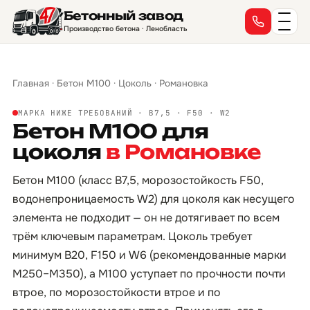
Бетонный завод
Производство бетона · Ленобласть
Главная
·
Бетон М100
·
Цоколь
·
Романовка
МАРКА НИЖЕ ТРЕБОВАНИЙ · B7,5 · F50 · W2
Бетон М100 для
цоколя
в Романовке
Бетон М100 (класс B7,5, морозостойкость F50,
водонепроницаемость W2) для цоколя как несущего
элемента не подходит — он не дотягивает по всем
трём ключевым параметрам. Цоколь требует
минимум B20, F150 и W6 (рекомендованные марки
М250–М350), а М100 уступает по прочности почти
втрое, по морозостойкости втрое и по