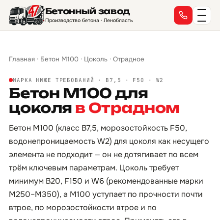
Бетонный завод
Производство бетона · Ленобласть
Главная
·
Бетон М100
·
Цоколь
·
Отрадное
МАРКА НИЖЕ ТРЕБОВАНИЙ · B7,5 · F50 · W2
Бетон М100 для
цоколя
в Отрадном
Бетон М100 (класс B7,5, морозостойкость F50,
водонепроницаемость W2) для цоколя как несущего
элемента не подходит — он не дотягивает по всем
трём ключевым параметрам. Цоколь требует
минимум B20, F150 и W6 (рекомендованные марки
М250–М350), а М100 уступает по прочности почти
втрое, по морозостойкости втрое и по