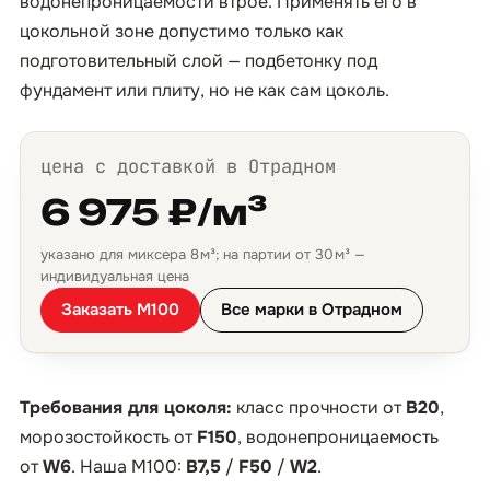
водонепроницаемости втрое. Применять его в
цокольной зоне допустимо только как
подготовительный слой — подбетонку под
фундамент или плиту, но не как сам цоколь.
цена с доставкой в Отрадном
6 975 ₽/м³
указано для миксера 8 м³; на партии от 30 м³ —
индивидуальная цена
Заказать М100
Все марки в Отрадном
Требования для цоколя:
класс прочности от
B20
,
морозостойкость от
F150
, водонепроницаемость
от
W6
. Наша М100:
B7,5
/
F50
/
W2
.