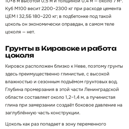
10×8 м высотой 0,5 м и толщиной 0,4 м — около 7 м³.
Куб М100 весит 2200–2300 кг при расходе цемента
ЦЕМ I 32,5Б 180–220 кг; в подбетонке под такой
цоколь он экономически оправдан, в самом теле
цоколя — нет.
Грунты в Кировске и работа
цоколя
Кировск расположен близко к Неве, поэтому грунты
здесь преимущественно глинистые, с высокой
влажностью и сезонным подъёмом грунтовых вод.
Глубина промерзания в этой части Ленинградской
области составляет около 1,2–1,4 м, а пучинистая
глина при замерзании создаёт боковое давление на
заглублённую часть конструкции.
Цоколь как раз попадает в зону переменного