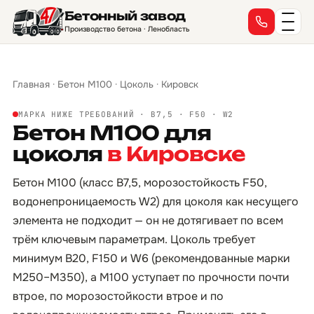
Бетонный завод
Производство бетона · Ленобласть
Главная
·
Бетон М100
·
Цоколь
·
Кировск
МАРКА НИЖЕ ТРЕБОВАНИЙ · B7,5 · F50 · W2
Бетон М100 для
цоколя
в Кировске
Бетон М100 (класс B7,5, морозостойкость F50,
водонепроницаемость W2) для цоколя как несущего
элемента не подходит — он не дотягивает по всем
трём ключевым параметрам. Цоколь требует
минимум B20, F150 и W6 (рекомендованные марки
М250–М350), а М100 уступает по прочности почти
втрое, по морозостойкости втрое и по