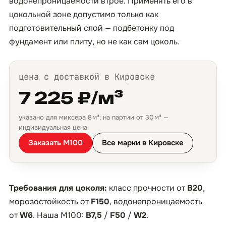
водонепроницаемости втрое. Применять его в
цокольной зоне допустимо только как
подготовительный слой — подбетонку под
фундамент или плиту, но не как сам цоколь.
цена с доставкой в Кировске
7 225 ₽/м³
указано для миксера 8 м³; на партии от 30 м³ —
индивидуальная цена
Заказать М100
Все марки в Кировске
Требования для цоколя:
класс прочности от
B20
,
морозостойкость от
F150
, водонепроницаемость
от
W6
. Наша М100:
B7,5
/
F50
/
W2
.