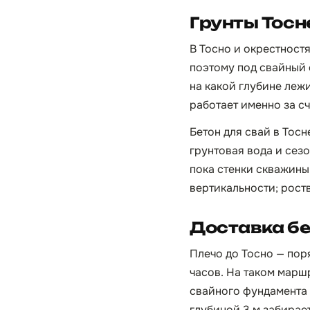
Грунты Тосн
В Тосно и окрестност
поэтому под свайный 
на какой глубине леж
работает именно за сч
Бетон для свай в Тос
грунтовая вода и сез
пока стенки скважины
вертикальности; рост
Доставка бе
Плечо до Тосно — поря
часов. На таком марш
свайного фундамента 
глубиной 3 м забирает