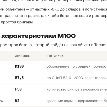
ми объектами — от частных ИЖС до складов и логистичес
т рассчитать график так, чтобы бетон под сваи и ростве
 простоя бригады.
е характеристики М100
раметров бетона, который пойдёт на ваш объект в Тосно:
ЗНАЧЕНИЕ
ЧТО ЗНАЧИТ
М100
обозначение по средней прочност
B7,5
по СНиП 52-01-2003, гарантирова
F50
количество циклов замораживани
ть
W2
давление воды, выдерживаемое б