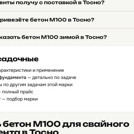
нты получу с поставкой в Тосно?
ривезёте бетон М100 в Тосно?
казать бетон М100 зимой в Тосно?
садочные
арактеристики и применение
 фундамента
— детально по задаче
 по другим задачам этой марки
 полный прайс
т
— подбор марки
 бетон М100 для свайного
нта в Тосно