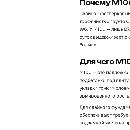
Почему М100
Свайно-ростверковый 
торфянистых грунтов.
W6. У М100 — лишь B7,
суток выдерживает око
больше.
Для чего М1
М100 — это подложка 
подбетонки под плиту
укладки тонким слоем
армированного роств
Для свайного фундам
обеспечивают требуем
подземной части на п