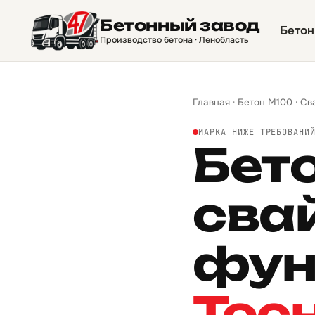
Бетонный завод
Бетон
Производство бетона · Ленобласть
Главная
·
Бетон М100
·
Св
МАРКА НИЖЕ ТРЕБОВАНИ
Бет
сва
фун
Тос