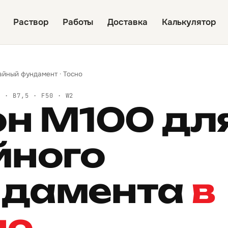
Раствор
Работы
Доставка
Калькулятор
айный фундамент
·
Тосно
Й · B7,5 · F50 · W2
он М100 дл
йного
дамента
в
но