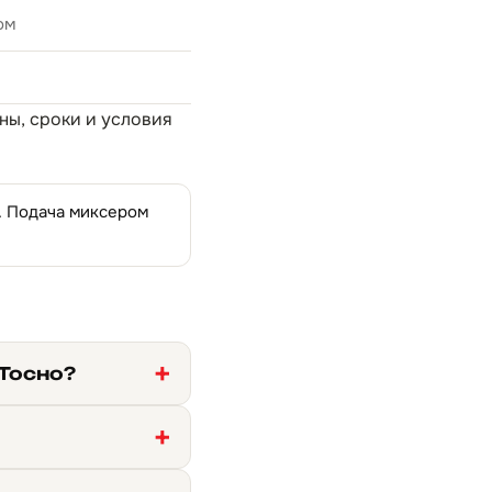
ом
оны, сроки и условия
н. Подача миксером
 Тосно?