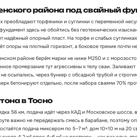
енского района под свайный ф
ях преобладают торфяники и суглинки с переменной нес
фундамент здесь не обойтись без геотехнических изыска
ит надёжный опорный пласт. На торфе и слабых суглинка
ёт опоры на плотный горизонт, а боковое трение почти н
ненском районе берём марки не ниже М250 и с морозосто
онное промерзание тут агрессивны к телу сваи. Заливают
 не осыпались, через бункер с обсадной трубой и строги
верк бетонируют отдельно, после набора сваями 70% про
тона в Тосно
дка 56 км, подача идёт через КАД и Московское шоссе, в
руте важно не передержать смесь в барабане, поэтому о
остаётся подача миксером по 5–7 м³: дом 10×10 м на 20 
 около 4,2 м³ плюс 4–6 м³ на ростверк — как раз одна-дв