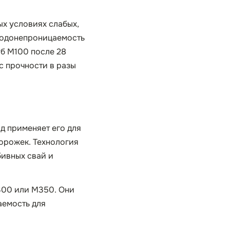
ых условиях слабых,
 водонепроницаемость
уб М100 после 28
с прочности в разы
д применяет его для
орожек. Технология
бивных свай и
300 или М350. Они
аемость для