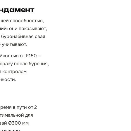
ундамент
ущей способностью,
ний: они показывают,
х буронабивная свая
е учитывают.
йкостью от F150 —
 сразу после бурения,
м контролем
чности.
ремя в пути от 2
птимальной для
свай Ø300 мм
е машины.