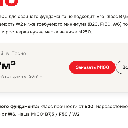
100 для свайного фундамента не подходит. Его класс B7,
мость W2 ниже требуемого минимума (B20, F150, W6) по
й и ростверка нужна марка не ниже М250.
ой в Тосно
/м³
Заказать М100
Вс
³; на партии от 30 м³ —
ного фундамента:
класс прочности от
B20
, морозостойко
 от
W6
. Наша М100:
B7,5
/
F50
/
W2
.