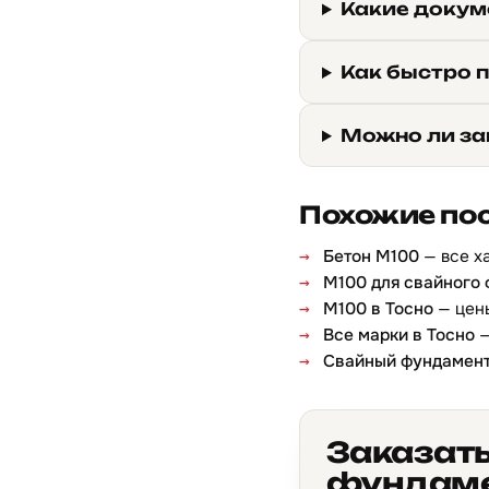
Какие докуме
Как быстро п
Можно ли за
Похожие по
Бетон М100
— все х
М100 для свайного
М100 в Тосно
— цены
Все марки в Тосно
—
Свайный фундамен
Заказать
фундаме