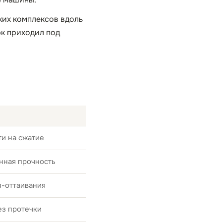
ких комплексов вдоль
рк приходил под
и на сжатие
нная прочность
я-оттаивания
ез протечки