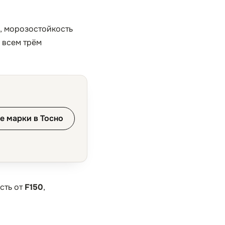
5, морозостойкость
 всем трём
е марки в Тосно
сть от
F150
,