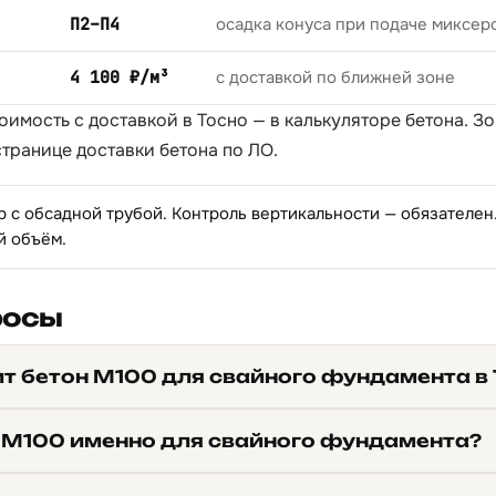
П2–П4
осадка конуса при подаче миксер
4 100 ₽/м³
с доставкой по ближней зоне
тоимость с доставкой в Тосно — в
калькуляторе бетона
. З
странице
доставки бетона по ЛО
.
р с обсадной трубой. Контроль вертикальности — обязателе
й объём.
росы
ит бетон М100 для свайного фундамента в
 М100 именно для свайного фундамента?