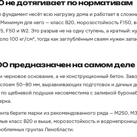
 не дотягивает по нормативам
фундамент несёт всю нагрузку дома и работает в сложн
 Минимум для него — класс B20, морозостойкость F150,
5, F50 и W2. Это разрыв не на одну ступень, а кратный: к
ло 100 кг/см², тогда как заглублённым сваям нужен запа
00 предназначен на самом деле
и черновое основание, а не конструкционный бетон. Заво
 слоем 50–80 мм, выравнивающих подготовок и дачных д
 по щебневой подушке несовместима с заливкой бурона
ерка.
ента берите марки из рекомендованного ряда — М250, М
ые класс B20 и выше, морозостойкость и водонепрониц
роблемных грунтах Ленобласти.