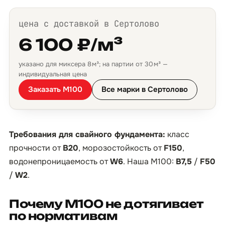
цена с доставкой в Сертолово
6 100 ₽/м³
указано для миксера 8 м³; на партии от 30 м³ —
индивидуальная цена
Заказать М100
Все марки в Сертолово
Требования для свайного фундамента:
класс
прочности от
B20
, морозостойкость от
F150
,
водонепроницаемость от
W6
. Наша М100:
B7,5
/
F50
/
W2
.
Почему М100 не дотягивает
по нормативам