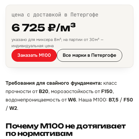
цена с доставкой в Петергофе
6 725 ₽/м³
указано для миксера 8 м³; на партии от 30 м³ —
индивидуальная цена
Заказать М100
Все марки в Петергофе
Требования для свайного фундамента:
класс
прочности от
B20
, морозостойкость от
F150
,
водонепроницаемость от
W6
. Наша М100:
B7,5
/
F50
/
W2
.
Почему М100 не дотягивает
по нормативам