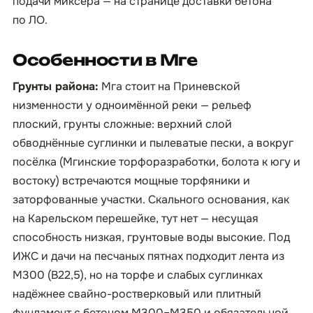
подачи миксера — на странице
доставки бетона
по ЛО
.
Особенности в Мге
Грунты района:
Мга стоит на Приневской
низменности у одноимённой реки — рельеф
плоский, грунты сложные: верхний слой
обводнённые суглинки и пылеватые пески, а вокруг
посёлка (Мгинские торфоразработки, болота к югу и
востоку) встречаются мощные торфяники и
заторфованные участки. Скального основания, как
на Карельском перешейке, тут нет — несущая
способность низкая, грунтовые воды высокие. Под
ИЖС и дачи на песчаных пятнах подходит лента из
М300 (B22,5), но на торфе и слабых суглинках
надёжнее свайно-ростверковый или плитный
фундамент с бетоном М300–М350 и обязательной