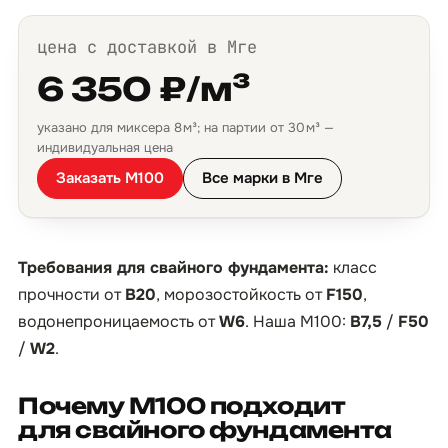
цена с доставкой в Мге
6 350 ₽/м³
указано для миксера 8 м³; на партии от 30 м³ —
индивидуальная цена
Заказать М100
Все марки в Мге
Требования для свайного фундамента:
класс
прочности от
B20
, морозостойкость от
F150
,
водонепроницаемость от
W6
. Наша М100:
B7,5
/
F50
/
W2
.
Почему М100 подходит
для свайного фундамента