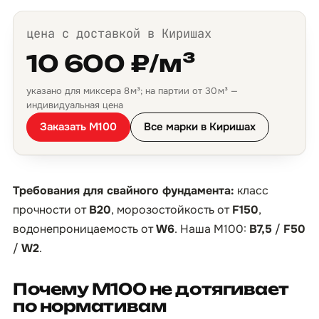
цена с доставкой в Киришах
10 600 ₽/м³
указано для миксера 8 м³; на партии от 30 м³ —
индивидуальная цена
Заказать М100
Все марки в Киришах
Требования для свайного фундамента:
класс
прочности от
B20
, морозостойкость от
F150
,
водонепроницаемость от
W6
. Наша М100:
B7,5
/
F50
/
W2
.
Почему М100 не дотягивает
по нормативам