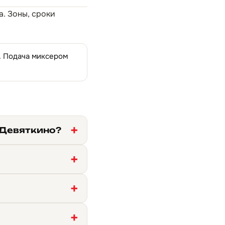
а
. Зоны, сроки
н. Подача миксером
 Девяткино?