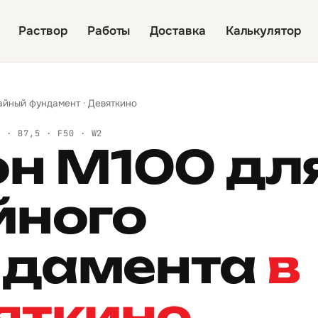
Раствор
Работы
Доставка
Калькулятор
айный фундамент
·
Девяткино
Й · B7,5 · F50 · W2
он М100 дл
йного
дамента
в
яткино