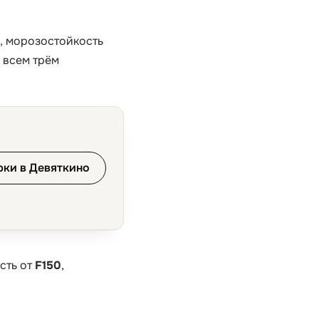
5, морозостойкость
 всем трём
рки в Девяткино
сть от
F150
,