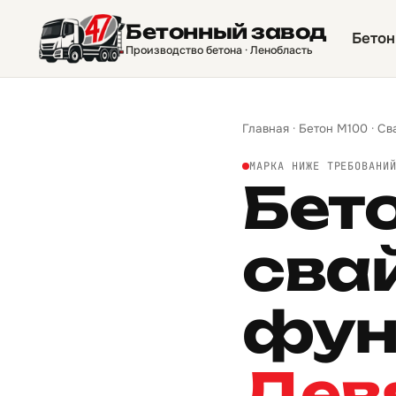
Бетонный завод
Бетон
Производство бетона · Ленобласть
Главная
·
Бетон М100
·
Св
МАРКА НИЖЕ ТРЕБОВАНИ
Бет
сва
фун
Дев