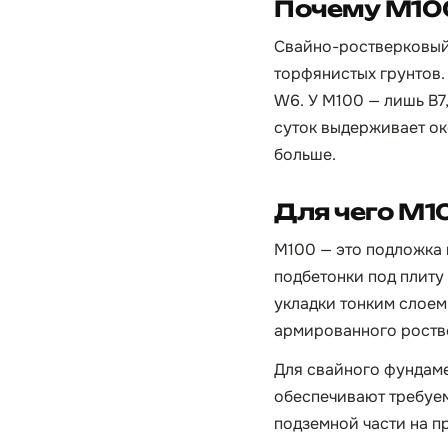
Почему М100
Свайно-ростверковый 
торфянистых грунтов.
W6. У М100 — лишь B7,
суток выдерживает око
больше.
Для чего М1
М100 — это подложка 
подбетонки под плиту
укладки тонким слоем
армированного роств
Для свайного фундам
обеспечивают требуем
подземной части на п