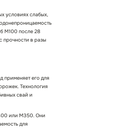
ых условиях слабых,
 водонепроницаемость
уб М100 после 28
с прочности в разы
д применяет его для
орожек. Технология
бивных свай и
300 или М350. Они
аемость для