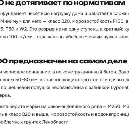
 не дотягивает по нормативам
фундамент несёт всю нагрузку дома и работает в сложн
 Минимум для него — класс B20, морозостойкость F150,
5, F50 и W2. Это разрыв не на одну ступень, а кратный: к
ло 100 кг/см², тогда как заглублённым сваям нужен запа
00 предназначен на самом деле
и черновое основание, а не конструкционный бетон. Заво
 слоем 50–80 мм, выравнивающих подготовок и дачных д
 по щебневой подушке несовместима с заливкой бурона
ерка.
ента берите марки из рекомендованного ряда — М250, М
ые класс B20 и выше, морозостойкость и водонепрониц
роблемных грунтах Ленобласти.