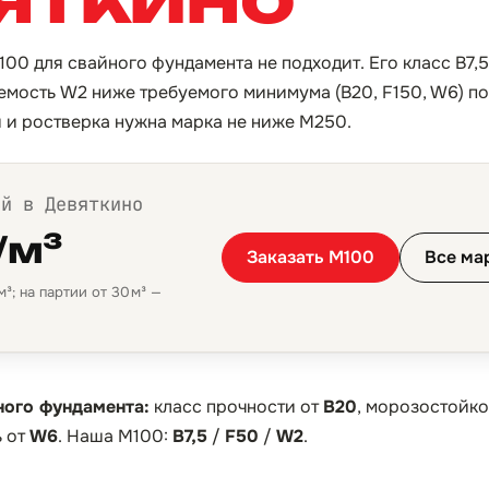
100 для свайного фундамента не подходит. Его класс B7,
мость W2 ниже требуемого минимума (B20, F150, W6) по
й и ростверка нужна марка не ниже М250.
ой в Девяткино
/м³
Заказать М100
Все ма
³; на партии от 30 м³ —
ного фундамента:
класс прочности от
B20
, морозостойко
 от
W6
. Наша М100:
B7,5
/
F50
/
W2
.