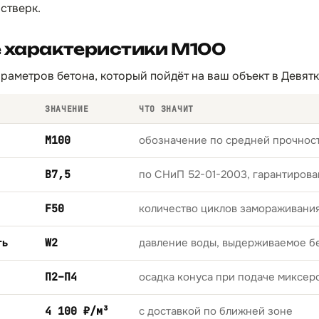
остверк.
е характеристики М100
раметров бетона, который пойдёт на ваш объект в Девятк
ЗНАЧЕНИЕ
ЧТО ЗНАЧИТ
М100
обозначение по средней прочност
B7,5
по СНиП 52-01-2003, гарантирова
F50
количество циклов замораживани
ть
W2
давление воды, выдерживаемое б
П2–П4
осадка конуса при подаче миксер
4 100 ₽/м³
с доставкой по ближней зоне