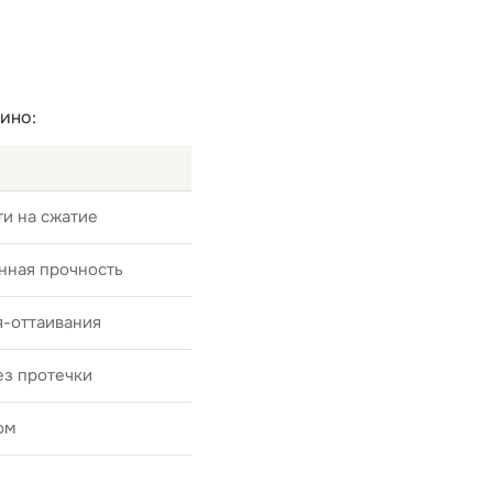
ино:
и на сжатие
нная прочность
я-оттаивания
ез протечки
ом