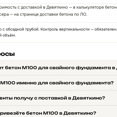
тоимость с доставкой в Девяткино — в
калькуляторе бетон
сера — на странице
доставки бетона по ЛО
.
р с обсадной трубой. Контроль вертикальности — обязателе
й объём.
росы
ит бетон М100 для свайного фундамента в
 М100 именно для свайного фундамента?
енты получу с поставкой в Девяткино?
привезёте бетон М100 в Девяткино?