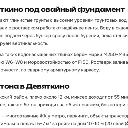
яткино под свайный фундамент
ают глинистые грунты с высоким уровнем грунтовых вод —
ваи с ростверком работают надёжнее ленты. Воду в скв
н подаём через бункер сразу после бурения, пока стенки
руем вертикальность.
 на таких водонасыщенных глинах берём марки М250–М35
ю W6–W8 и морозостойкостью от F150. Ростверк залива
очности, по сварному арматурному каркасу.
тона в Девяткино
ский район, плечо около 12 км, миксер доходит от 55 ми
е, так что бетон приходит на объект свежим, без потери
 — многоэтажные ЖК у метро, паркинги, объекты трансп
мальна подача 5–7 м³ за рейс: на дом 10×10 м (20 свай 