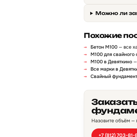
Можно ли за
Похожие по
Бетон М100
— все х
М100 для свайного
М100 в Девяткино
—
Все марки в Девятк
Свайный фундамен
Заказать
фундаме
Назовите объём — п
+7 (812) 703-81-