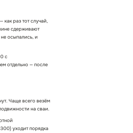
 как раз тот случай,
ажине сдерживают
 не осыпались, и
0 с
ем отдельно — после
нут. Чаще всего везём
 подвижности на сваи.
ортной
Ø300) уходит порядка