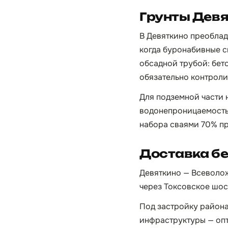
Грунты Дев
В Девяткино преоблад
когда буронабивные с
обсадной трубой: бето
обязательно контроли
Для подземной части
водонепроницаемость
набора сваями 70% пр
Доставка бе
Девяткино — Всеволож
через Токсовское шосс
Под застройку района
инфраструктуры — опти