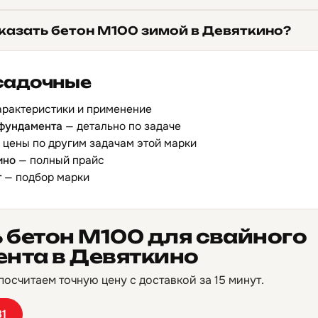
казать бетон М100 зимой в Девяткино?
садочные
арактеристики и применение
 фундамента
— детально по задаче
 цены по другим задачам этой марки
ино
— полный прайс
т
— подбор марки
 бетон М100 для свайного
нта в Девяткино
осчитаем точную цену с доставкой за 15 минут.
81