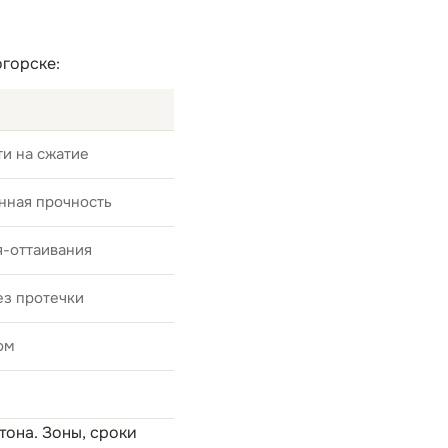
огорске:
и на сжатие
нная прочность
я-оттаивания
ез протечки
ом
тона
. Зоны, сроки