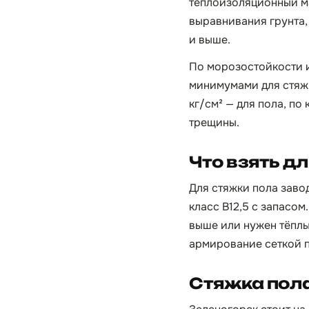
теплоизоляционный ма
выравнивания грунта, 
и выше.
По морозостойкости 
минимумами для стяжк
кг/см² — для пола, по
трещины.
Что взять д
Для стяжки пола зав
класс B12,5 с запасо
выше или нужен тёплы
армирование сеткой п
Стяжка пола