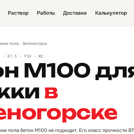
Раствор
Работы
Доставка
Калькулятор
яжка пола
·
Зеленогорск
Й · B7,5 · F50 · W2
он М100 дл
жки
в
еногорске
жки пола бетон М100 не подходит. Его класс прочности B