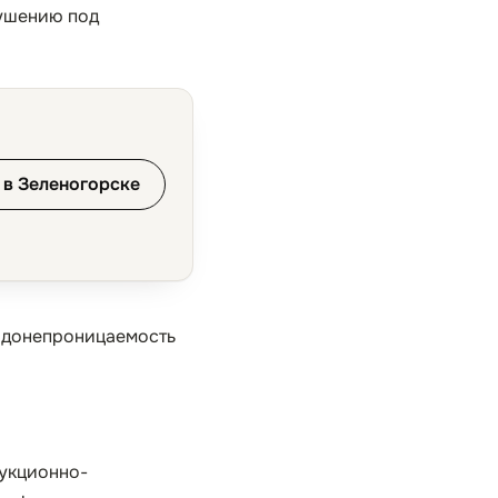
рушению под
 в Зеленогорске
водонепроницаемость
рукционно-