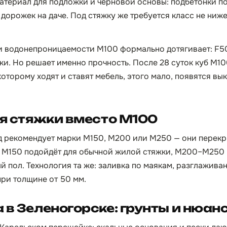
териал для подложки и черновой основы: подбетонки по
дорожек на даче. Под стяжку же требуется класс не ниже 
и водонепроницаемости М100 формально дотягивает: F5
и. Но решает именно прочность. После 28 суток куб М10
 которому ходят и ставят мебель, этого мало, появятся в
ля стяжки вместо М100
од рекомендует марки М150, М200 или М250 — они перек
м. М150 подойдёт для обычной жилой стяжки, М200–М250 —
й пол. Технология та же: заливка по маякам, разглажива
ри толщине от 50 мм.
 в Зеленогорске: грунты и нюан