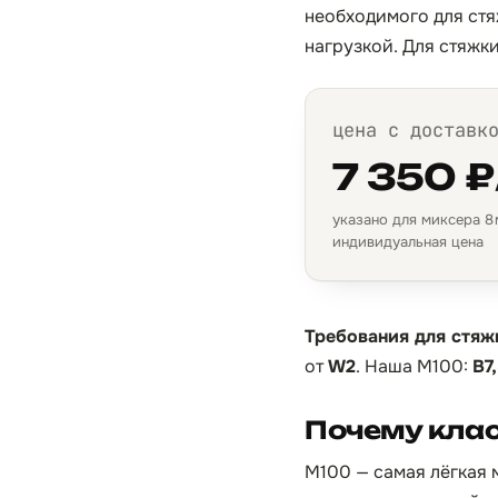
необходимого для стя
нагрузкой. Для стяжк
цена с доставк
7 350 ₽
указано для миксера 8 м
индивидуальная цена
Требования для стяж
от
W2
. Наша М100:
B7
Почему клас
М100 — самая лёгкая м