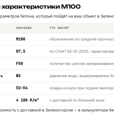
е характеристики М100
раметров бетона, который пойдёт на ваш объект в Зелен
ЗНАЧЕНИЕ
ЧТО ЗНАЧИТ
М100
обозначение по средней прочност
B7,5
по СНиП 52-01-2003, гарантирова
F50
количество циклов замораживани
ть
W2
давление воды, выдерживаемое б
П2–П4
осадка конуса при подаче миксер
4 100 ₽/м³
с доставкой по ближней зоне
тоимость с доставкой в Зеленогорске — в
калькуляторе бе