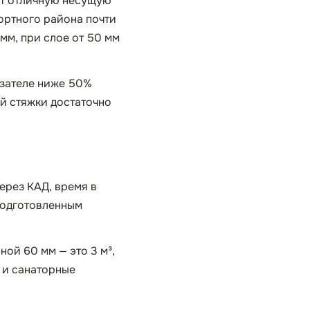
ют отличную несущую
рортного района почти
мм, при слое от 50 мм
азателе ниже 50%
ей стяжки достаточно
ерез КАД, время в
 подготовленным
ной 60 мм — это 3 м³,
е и санаторные