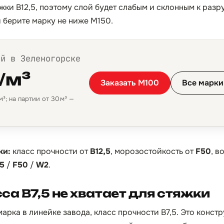
жки B12,5, поэтому слой будет слабым и склонным к раз
и берите марку не ниже М150.
ой в Зеленогорске
/м³
Заказать М100
Все марки
³; на партии от 30 м³ —
ки:
класс прочности от
B12,5
, морозостойкость от
F50
, 
,5
/
F50
/
W2
.
са B7,5 не хватает для стяжки
арка в линейке завода, класс прочности B7,5. Это конст