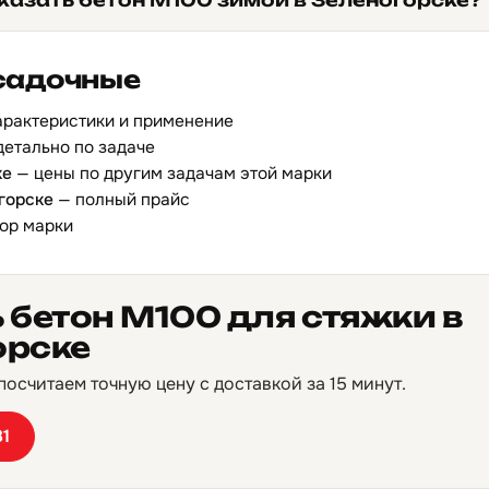
казать бетон М100 зимой в Зеленогорске?
садочные
арактеристики и применение
детально по задаче
ке
— цены по другим задачам этой марки
горске
— полный прайс
ор марки
 бетон М100 для стяжки в
орске
осчитаем точную цену с доставкой за 15 минут.
81