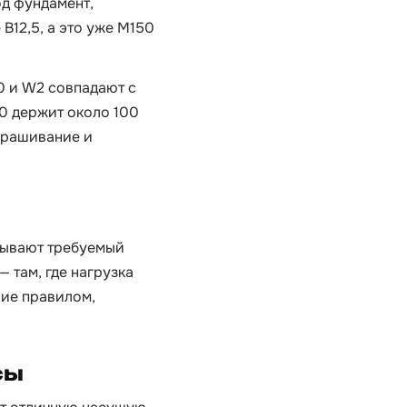
д фундамент,
B12,5, а это уже М150
0 и W2 совпадают с
0 держит около 100
ыкрашивание и
рывают требуемый
 там, где нагрузка
ние правилом,
сы