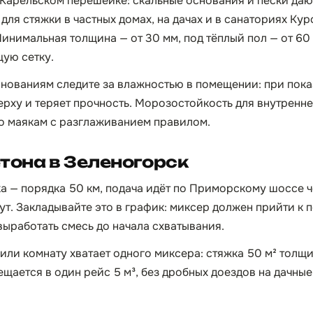
 Карельском перешейке: скальные основания и пески да
для стяжки в частных домах, на дачах и в санаториях Ку
инимальная толщина — от 30 мм, под тёплый пол — от 60 
ую сетку.
нованиям следите за влажностью в помещении: при пок
ерху и теряет прочность. Морозостойкость для внутренн
по маякам с разглаживанием правилом.
тона в Зеленогорск
а — порядка 50 км, подача идёт по Приморскому шоссе ч
нут. Закладывайте это в график: миксер должен прийти к
выработать смесь до начала схватывания.
или комнату хватает одного миксера: стяжка 50 м² толщи
ещается в один рейс 5 м³, без дробных доездов на дачны