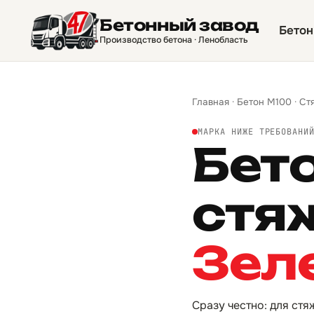
Бетонный завод
Бетон
Производство бетона · Ленобласть
Главная
·
Бетон М100
·
Ст
МАРКА НИЖЕ ТРЕБОВАНИ
Бет
стя
Зел
Сразу честно: для стя