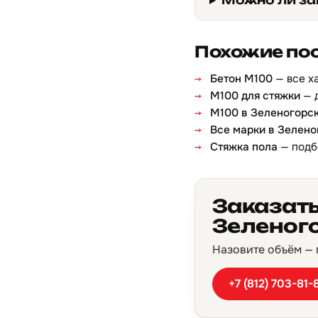
Можно ли за
Похожие по
Бетон М100
— все х
М100 для стяжки
— 
М100 в Зеленогорс
Все марки в Зелено
Стяжка пола
— подб
Заказать
Зеленог
Назовите объём — п
+7 (812) 703-81-